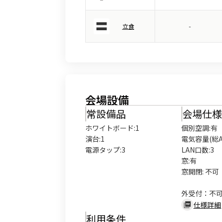
立食
-
会場設備
常設備品
会場仕
ホワイトボード
:
1
個別空調:有

演台
:
1
電気容量(総A数
電源タップ
:
3
LAN口数:3

窓:有

窓開閉: 不可

外受付：不
仕様詳細
利用条件