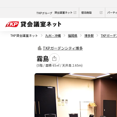
貸会議室ネット
宿泊施設
パーテ
TKPグループ
TKP貸会議室ネット
九州・沖縄
福岡県
博多駅
TKPガー
TKPガーデンシティ博多
霧島
(5階 / 面積 65㎡ / 天井高 2.65m)