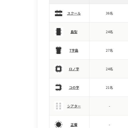
スクール
36名
島型
24名
T字島
27名
ロノ字
24名
コの字
21名
シアター
-
正餐
-