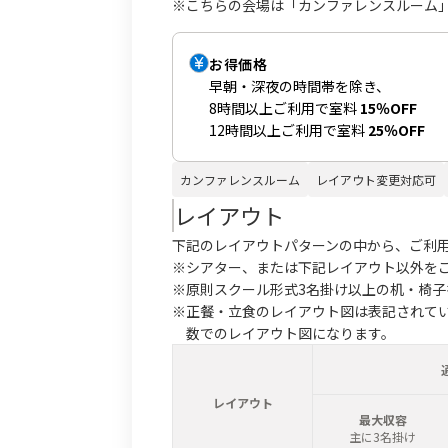
※こちらの会場は「カンファレンスルーム
お得価格
早朝・深夜の時間帯を除き、
8時間以上ご利用で室料
15％OFF
12時間以上ご利用で室料
25％OFF
カンファレンスルーム
レイアウト変更対応可
レイアウト
下記のレイアウトパターンの中から、ご利
※シアター、または下記レイアウト以外を
※原則スクール形式3名掛け以上の机・椅
※正餐・立食のレイアウト図は表記されて
数でのレイアウト図になります。
レイアウト
最大収容
主に3名掛け