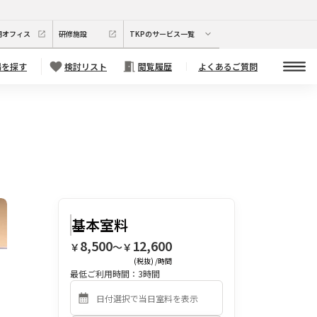
期オフィス
研修施設
TKPのサービス一覧
場を探す
検討リスト
閲覧履歴
よくあるご質問
基本室料
8,500
12,600
￥
〜￥
(税抜) /時間
最低ご利用時間：
3
時間