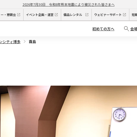
2026年7月30日
令和8年熊本地震により被災された皆さまへ
ィー・懇親会
イベント企画・運営
備品レンタル
ウェビナーサポート
短
初めての方へ
会
デンシティ博多
霧島