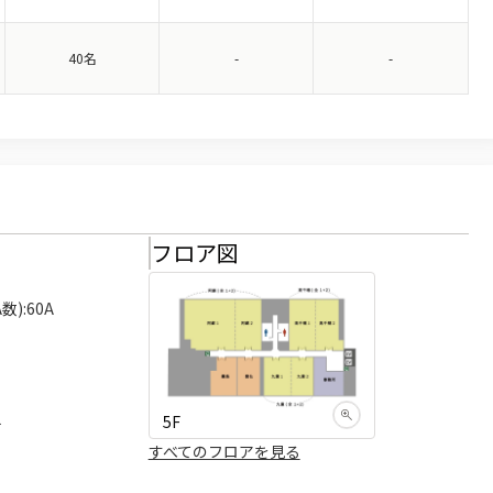
40名
-
-
様
フロア図
):60A

5F
可
すべてのフロアを見る