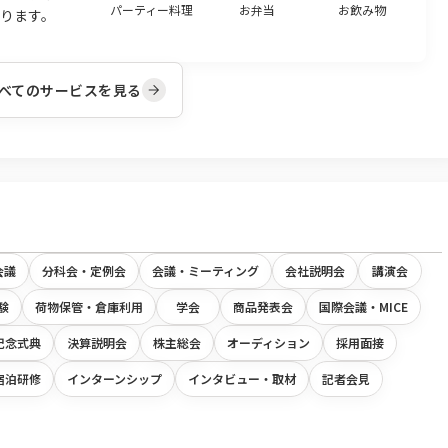
パーティー料理
お弁当
お飲み物
ります。
べてのサービスを見る
会議
分科会・定例会
会議・ミーティング
会社説明会
講演会
験
荷物保管・倉庫利用
学会
商品発表会
国際会議・MICE
記念式典
決算説明会
株主総会
オーディション
採用面接
宿泊研修
インターンシップ
インタビュー・取材
記者会見