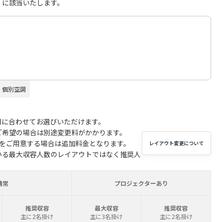
」に該当いたします。
個別空調
用に合わせてお選びいただけます。
ご希望の場合は別途変更料がかかります。
子をご用意する場合は追加料金となります。
レイアウト変更について
いる最大収容人数のレイアウトではなく推奨人
通常
プロジェクターあり
推奨収容
最大収容
推奨収容
主に2名掛け
主に3名掛け
主に2名掛け