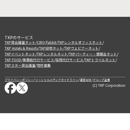
TKPのサービス
/
/
/
/
TKP貸会議室ネット
CIRQ
fabbit
TKPレンタルオフィスネット
/
/
/
TKP Hotels & Resorts
TKP研修ネット
TKPウェビナーネット
/
/
/
TKPイベントネット
TKPレンタルネット
TKPパーティー・懇親会ネット
/
/
/
/
TKP FOOD
事務局代行サービス
採用代行サービス
TKPトラベルネット
TKPスター貸会議室
物件募集
/
/
/
/
プライバシーポリシー
ソーシャルメディアガイドライン
運営会社
グループ企業
(C) TKP Corporation