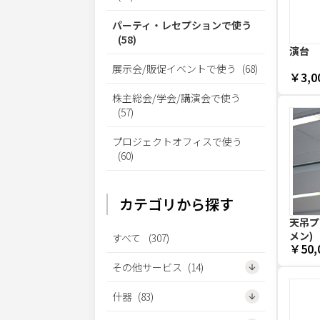
パーティ・レセプションで使う
(
58
)
演台
展示会/販促イベントで使う
(
68
)
￥3,0
株主総会/学会/講演会で使う
(
57
)
プロジェクトオフィスで使う
(
60
)
カテゴリから探す
天吊プロ
メン)
すべて
(
307
)
￥50,
その他サービス
(
14
)
什器
(
83
)