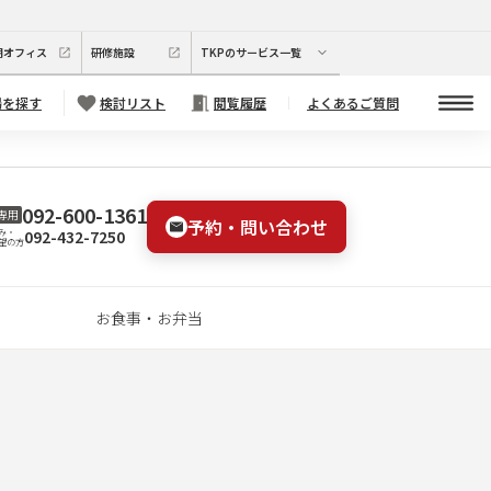
期オフィス
研修施設
TKPのサービス一覧
場を探す
検討リスト
閲覧履歴
よくあるご質問
092-600-1361
専用
予約・問い合わせ
092-432-7250
み・
望の方
お食事・お弁当