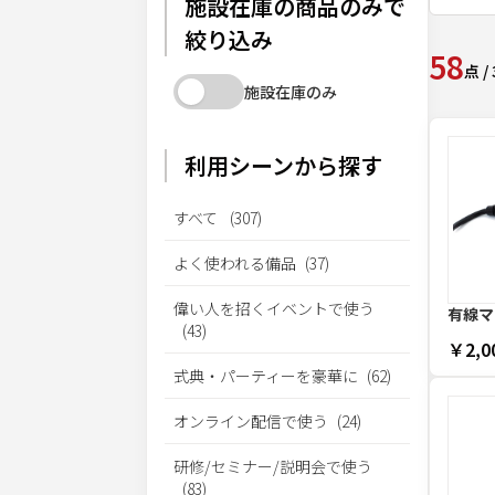
施設在庫の商品のみで
絞り込み
58
点
/
施設在庫のみ
利用シーンから探す
すべて
(
307
)
よく使われる備品
(
37
)
偉い人を招くイベントで使う
有線マ
(
43
)
￥2,0
式典・パーティーを豪華に
(
62
)
オンライン配信で使う
(
24
)
研修/セミナー/説明会で使う
(
83
)