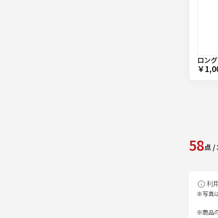
ロング
￥1,0
58
点
/
利
※写真
※商品