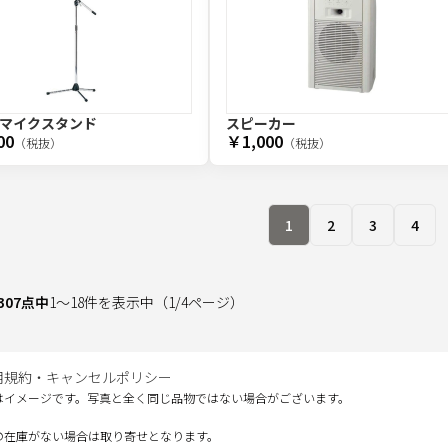
マイクスタンド
スピーカー
00
￥1,000
（税抜）
（税抜）
1
2
3
4
307
点中
1
～
18
件を表示中
（
1
/
4
ページ）
用規約・キャンセルポリシー
はイメージです。写真と全く同じ品物ではない場合がございます。
の在庫がない場合は取り寄せとなります。