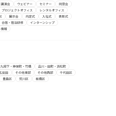
講演会
ウェビナー
セミナー
同窓会
プロジェクトオフィス
レンタルオフィス
E
展示会
内定式
入社式
表彰式
合宿・宿泊研修
インターンシップ
ち情報
・九段下・神保町・竹橋
品川・田町・浜松町
五反田
その他東部
その他西部
千代田区
豊島区
荒川区
板橋区