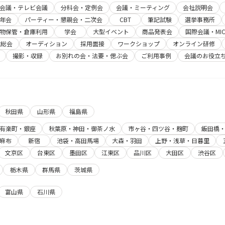
b会議・テレビ会議
分科会・定例会
会議・ミーティング
会社説明会
年会
パーティー・懇親会・二次会
CBT
筆記試験
選挙事務所
物保管・倉庫利用
学会
大型イベント
商品発表会
国際会議・MIC
主総会
オーディション
採用面接
ワークショップ
オンライン研修
撮影・収録
お別れの会・法要・偲ぶ会
ご利用事例
会議のお役立
秋田県
山形県
福島県
有楽町・銀座
秋葉原・神田・御茶ノ水
市ヶ谷・四ツ谷・麹町
飯田橋
麻布
新宿
池袋・高田馬場
大森・羽田
上野・浅草・日暮里
文京区
台東区
墨田区
江東区
品川区
大田区
渋谷区
栃木県
群馬県
茨城県
富山県
石川県