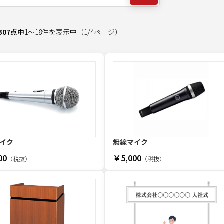
307
点中
1
～
18
件を表示中
（
1
/
4
ページ）
イク
無線マイク
00
￥5,000
（税抜）
（税抜）