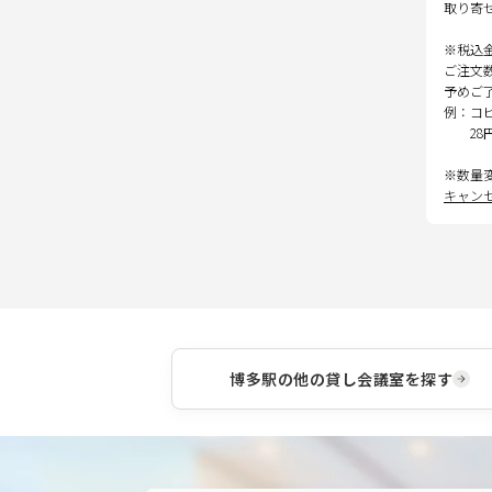
取り寄
※税込
ご注文
予めご
例：コ
28
※数量
キャン
博多駅
の他の貸し会議室を探す