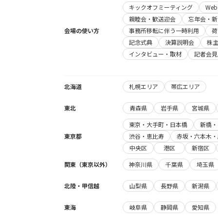
キックオフミーティング
We
親睦会・歓送迎会
忘年会・新
会場の使い方
事務所移転に伴う一時利用
荷
記念式典
決算説明会
株
インタビュー・取材
記者会見
北海道
札幌エリア
帯広エリア
東北
青森県
岩手県
宮城県
東京・大手町・日本橋
新橋・
東京都
渋谷・恵比寿
赤坂・六本木・
中央区
港区
新宿区
関東（東京以外）
神奈川県
千葉県
埼玉県
北陸・甲信越
山梨県
長野県
新潟県
東海
岐阜県
静岡県
愛知県