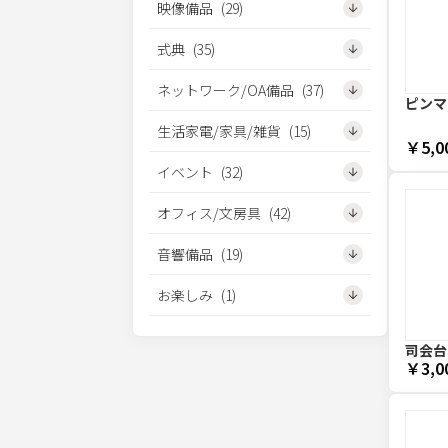
映像備品
(
29
)
式典
(
35
)
ネットワーク/OA備品
(
37
)
ピンマ
生活家電/家具/雑貨
(
15
)
￥5,0
イベント
(
32
)
オフィス/文房具
(
42
)
音響備品
(
19
)
お楽しみ
(
1
)
司会台
￥3,0