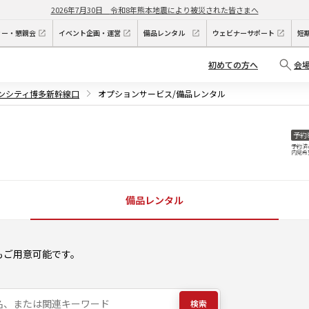
2026年7月30日
令和8年熊本地震により被災された皆さまへ
ィー・懇親会
イベント企画・運営
備品レンタル
ウェビナーサポート
短
初めての方へ
会
デンシティ博多新幹線口
オプションサービス/備品レンタル
予約
予約済
内見希
備品レンタル
もご用意可能です。
検索