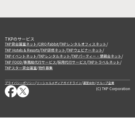
TKPのサービス
/
/
/
/
TKP貸会議室ネット
CIRQ
fabbit
TKPレンタルオフィスネット
/
/
/
TKP Hotels & Resorts
TKP研修ネット
TKPウェビナーネット
/
/
/
TKPイベントネット
TKPレンタルネット
TKPパーティー・懇親会ネット
/
/
/
/
TKP FOOD
事務局代行サービス
採用代行サービス
TKPトラベルネット
TKPスター貸会議室
物件募集
/
/
/
/
プライバシーポリシー
ソーシャルメディアガイドライン
運営会社
グループ企業
(C) TKP Corporation