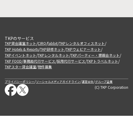
TKPのサービス
/
/
/
/
TKP貸会議室ネット
CIRQ
fabbit
TKPレンタルオフィスネット
/
/
/
TKP Hotels & Resorts
TKP研修ネット
TKPウェビナーネット
/
/
/
TKPイベントネット
TKPレンタルネット
TKPパーティー・懇親会ネット
/
/
/
/
TKP FOOD
事務局代行サービス
採用代行サービス
TKPトラベルネット
TKPスター貸会議室
物件募集
/
/
/
/
プライバシーポリシー
ソーシャルメディアガイドライン
運営会社
グループ企業
(C) TKP Corporation