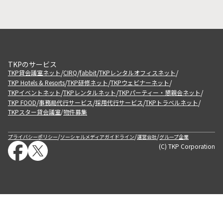
TKPのサービス
/
/
/
/
TKP貸会議室ネット
CIRQ
fabbit
TKPレンタルオフィスネット
/
/
/
TKP Hotels & Resorts
TKP研修ネット
TKPウェビナーネット
/
/
/
TKPイベントネット
TKPレンタルネット
TKPパーティー・懇親会ネット
/
/
/
/
TKP FOOD
事務局代行サービス
採用代行サービス
TKPトラベルネット
TKPスター貸会議室
物件募集
/
/
/
/
プライバシーポリシー
ソーシャルメディアガイドライン
運営会社
グループ企業
(C) TKP Corporation