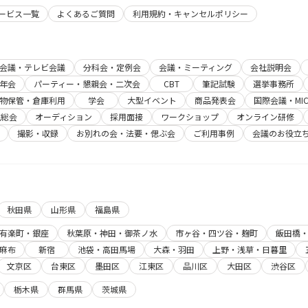
サービス一覧
よくあるご質問
利用規約・キャンセルポリシー
b会議・テレビ会議
分科会・定例会
会議・ミーティング
会社説明会
年会
パーティー・懇親会・二次会
CBT
筆記試験
選挙事務所
物保管・倉庫利用
学会
大型イベント
商品発表会
国際会議・MIC
主総会
オーディション
採用面接
ワークショップ
オンライン研修
撮影・収録
お別れの会・法要・偲ぶ会
ご利用事例
会議のお役立
秋田県
山形県
福島県
有楽町・銀座
秋葉原・神田・御茶ノ水
市ヶ谷・四ツ谷・麹町
飯田橋
麻布
新宿
池袋・高田馬場
大森・羽田
上野・浅草・日暮里
文京区
台東区
墨田区
江東区
品川区
大田区
渋谷区
栃木県
群馬県
茨城県