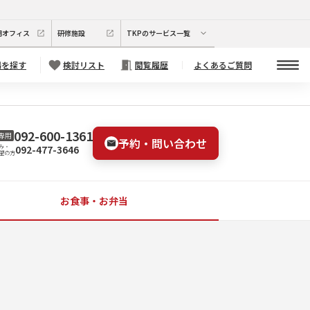
期オフィス
研修施設
TKPのサービス一覧
場を探す
検討リスト
閲覧履歴
よくあるご質問
092-600-1361
専用
予約・問い合わせ
092-477-3646
み・
望の方
お食事・お弁当