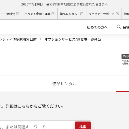
2026年7月30日
令和8年熊本地震により被災された皆さまへ
ィー・懇親会
イベント企画・運営
備品レンタル
ウェビナーサポート
短
初めての方へ
会
デンシティ博多駅筑紫口前
オプションサービス/お食事・お弁当
予約
予約済
内見希
備品レンタル
す。
詳細はこちら
からご覧ください。
検索