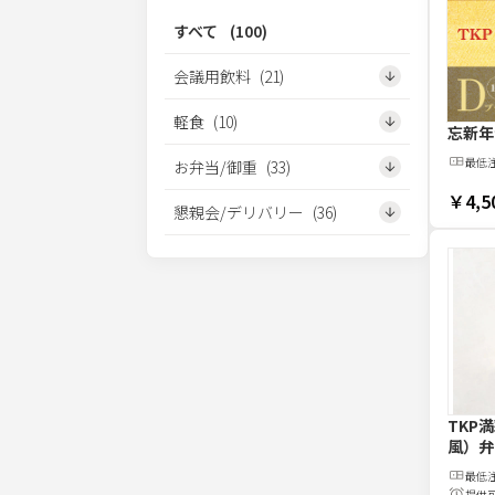
すべて
(
100
)
会議用飲料
(
21
)
軽食
(
10
)
忘新年
最低
お弁当/御重
(
33
)
￥4,5
懇親会/デリバリー
(
36
)
TKP
風）弁
最低
提供