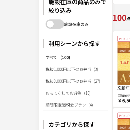
施設在庫の商品のみで
絞り込み
100
施設在庫のみ
PICK UP
利用シーンから探す
すべて
(
100
)
税抜1,000円以下のお弁当
(
3
)
税抜3,000円以下のお弁当
(
27
)
忘新年
おもてなしのお弁当
(
10
)
最低
￥6,5
期間限定懇親会プラン
(
4
)
PICK UP
カテゴリから探す