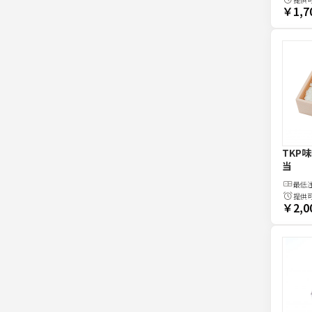
￥1,7
TKP
当
最低
提供
￥2,0