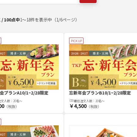
点
/
100
点中
1
～
18
件を表示中
（
1
/
6
ページ）
PICK UP
会プランA
10/1~2/28限定
忘新年会プランB
10/1~2/28限定
注文
人
数：
20名〜
最低注文
人
数：
20名〜
00
￥4,500
（税抜）
（税抜）