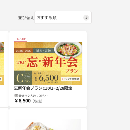
並び替え
PICK UP
忘新年会プランC
10/1~2/28限定
最低注文
人
数：
20名〜
￥6,500
（税抜）