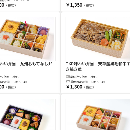
00
￥1,350
（税抜）
（税抜）
味わい弁当 九州おもてなし弁
TKP味わい弁当 天草産黒毛和牛
き焼き重
注文
個
数：
5個～
最低注文
個
数：
5個～
可能時間：
10時～19時
提供可能時間：
10時～19時
00
￥1,800
（税抜）
（税抜）