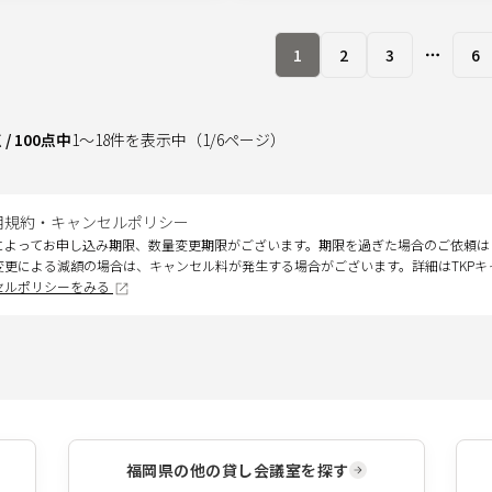
1
2
3
6
More pa
点
/
100
点中
1
～
18
件を表示中
（
1
/
6
ページ）
用規約・キャンセルポリシー
によってお申し込み期限、数量変更期限がございます。期限を過ぎた場合のご依頼は
変更による減額の場合は、キャンセル料が発生する場合がございます。詳細はTKP
セルポリシーをみる
福岡県
の他の貸し会議室を探す