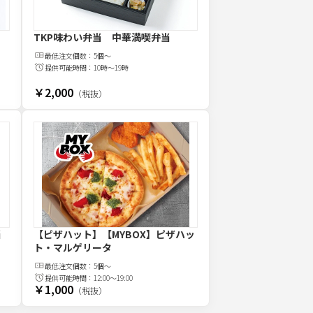
TKP味わい弁当 中華満喫弁当
最低注文
個
数：
5個～
提供可能時間：
10時～19時
￥2,000
（税抜）
当
【ピザハット】【MYBOX】ピザハッ
ト・マルゲリータ
最低注文
個
数：
5個～
提供可能時間：
12:00～19:00
￥1,000
（税抜）