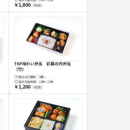
￥1,800
（税抜）
す
TKP味わい弁当 彩幕の内弁当
（竹）
最低注文
個
数：
5個～
提供可能時間：
10時～19時
￥1,200
（税抜）