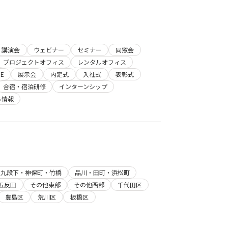
講演会
ウェビナー
セミナー
同窓会
プロジェクトオフィス
レンタルオフィス
E
展示会
内定式
入社式
表彰式
合宿・宿泊研修
インターンシップ
ち情報
・九段下・神保町・竹橋
品川・田町・浜松町
五反田
その他東部
その他西部
千代田区
豊島区
荒川区
板橋区