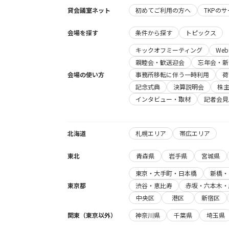
貸会議室ネット
初めてご利用の方へ
TKPの
会場を探す
条件から探す
トピックス
キックオフミーティング
We
親睦会・歓送迎会
忘年会・新
会場の使い方
事務所移転に伴う一時利用
荷
記念式典
決算説明会
株
インタビュー・取材
記者会見
北海道
札幌エリア
帯広エリア
東北
青森県
岩手県
宮城県
東京・大手町・日本橋
新橋・
東京都
渋谷・恵比寿
赤坂・六本木・
中央区
港区
新宿区
関東（東京以外）
神奈川県
千葉県
埼玉県