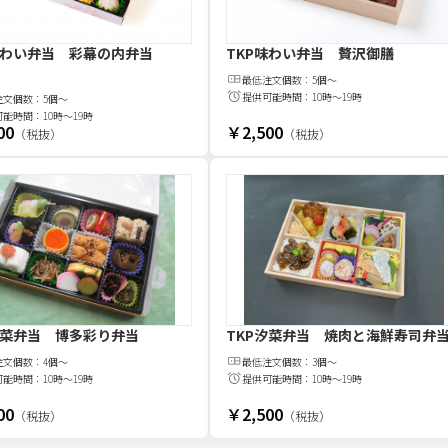
味わい弁当 彩幕の内弁当
TKP味わい弁当 贅沢御膳
最低注文
個
数：
5個～
提供可能時間：
10時～19時
注文
個
数：
5個～
可能時間：
10時～19時
00
￥2,500
（税抜）
（税抜）
汐菜弁当 博多彩り弁当
TKP汐菜弁当 焼肉と海鮮寿司弁
注文
個
数：
4個～
最低注文
個
数：
3個～
可能時間：
10時～19時
提供可能時間：
10時～19時
00
￥2,500
（税抜）
（税抜）