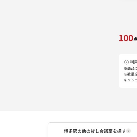
100
利
※商品
※数量
キャン
博多駅
の他の貸し会議室を探す