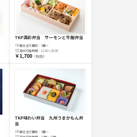
TKP満彩弁当 サーモンと牛飯弁当
最低注文
個
数：
5個～
提供可能時間：
11:00～20:00
￥1,700
（税抜）
TKP味わい弁当 九州うまかもん弁
当
最低注文
個
数：
5個～
提供可能時間：
10時～19時