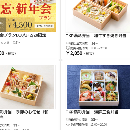
会プランD
10/1~2/28限定
TKP満彩弁当 和牛すき焼き弁当
注文
人
数：
20名〜
最低注文
個
数：
5個～
提供可能時間：
11:00～20:00
00
￥2,050
（税抜）
（税抜）
満彩弁当 季節のお任せ（和
TKP満彩弁当 海鮮三食弁当
当
最低注文
個
数：
5個～
提供可能時間：
11:00～20:00
注文
個
数：
5個～
可能時間：
11:00～20:00