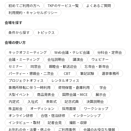
初めてご利用の方へ
TKPのサービス一覧
よくあるご質問
利用規約・キャンセルポリシー
会場を探す
条件から探す
トピックス
会場の使い方
キックオフミーティング
Web会議・テレビ会議
分科会・定例会
会議・ミーティング
会社説明会
講演会
ウェビナー
セミナー
同窓会
親睦会・歓送迎会
忘年会・新年会
パーティー・懇親会・二次会
CBT
筆記試験
選挙事務所
プロジェクトオフィス
レンタルオフィス
事務所移転に伴う一時利用
荷物保管・倉庫利用
学会
大型イベント
商品発表会
国際会議・MICE
展示会
内定式
入社式
表彰式
記念式典
決算説明会
株主総会
オーディション
採用面接
ワークショップ
オンライン研修
合宿・宿泊研修
インターンシップ
インタビュー・取材
記者会見
撮影・収録
お別れの会・法要・偲ぶ会
ご利用事例
会議のお役立ち情報