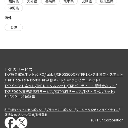
福岡県
大分県
長崎県
熊本県
宮崎県
鹿児島県
沖縄県
海外
香港
TKPのサービス
/
/
/
/
TKP貸会議室ネット
CIRQ
fabbit
CROSSCOOP
TKPレンタルオフィスネット
/
/
/
/
TKP Hotels & Resorts
TKP研修ネット
TKPウェビナーネット
/
/
/
TKPイベントネット
TKPレンタルネット
TKPパーティー・懇親会ネット
/
/
/
/
TKP FOOD
事務局代行サービス
採用代行サービス
TKPトラベルネット
TKPスター貸会議室
/
/
/
利用規約・キャンセルポリシー
プライバシーポリシー
ソーシャルメディアガイドライン
/
/
運営会社
グループ企業
物件募集
(C) TKP Corporation