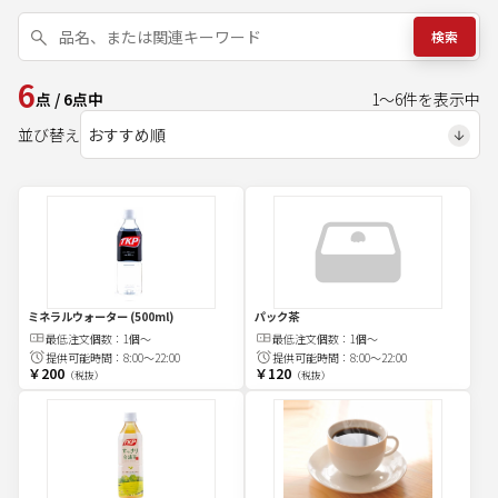
検索
6
点
/
6
点中
1
～
6
件を表示中
並び替え
ミネラルウォーター (500ml)
パック茶
最低注文
個
数：
1個〜
最低注文
個
数：
1個〜
提供可能時間：
8:00～22:00
提供可能時間：
8:00～22:00
￥200
￥120
（税抜）
（税抜）