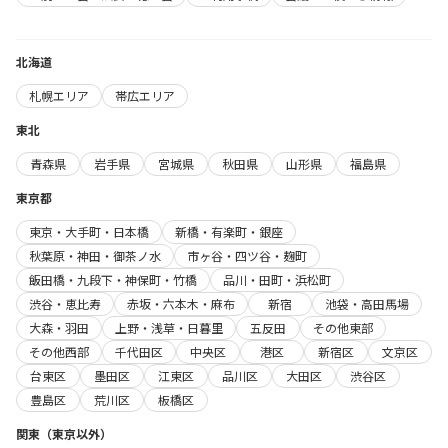
北海道
札幌エリア
帯広エリア
東北
青森県
岩手県
宮城県
秋田県
山形県
福島県
東京都
東京・大手町・日本橋
新橋・有楽町・銀座
秋葉原・神田・御茶ノ水
市ヶ谷・四ツ谷・麹町
飯田橋・九段下・神保町・竹橋
品川・田町・浜松町
渋谷・恵比寿
赤坂・六本木・麻布
新宿
池袋・高田馬場
大森・羽田
上野・浅草・日暮里
五反田
その他東部
その他西部
千代田区
中央区
港区
新宿区
文京区
台東区
墨田区
江東区
品川区
大田区
渋谷区
豊島区
荒川区
板橋区
関東（東京以外）