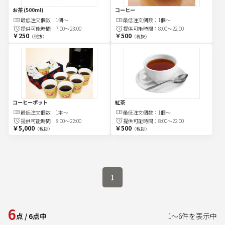
お茶 (500ml)
コーヒー
最低注文
個
数：
1個〜
最低注文
個
数：
1個〜
提供可能時間：
7:00～23:00
提供可能時間：
8:00～22:00
￥250
￥500
（税抜）
（税抜）
コーヒーポット
紅茶
最低注文
個
数：
1本〜
最低注文
個
数：
1個〜
提供可能時間：
8:00～22:00
提供可能時間：
8:00～22:00
￥5,000
￥500
（税抜）
（税抜）
1
6
点
/
6
点中
1
～
6
件を表示中