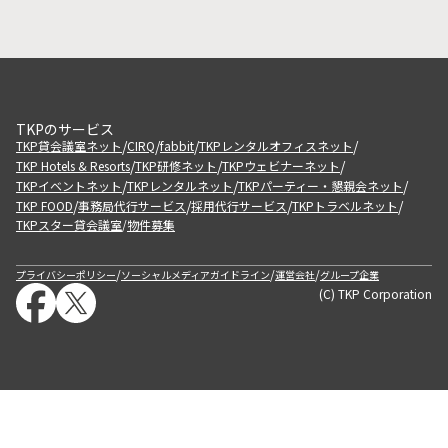
TKPのサービス
/
/
/
/
TKP貸会議室ネット
CIRQ
fabbit
TKPレンタルオフィスネット
/
/
/
TKP Hotels & Resorts
TKP研修ネット
TKPウェビナーネット
/
/
/
TKPイベントネット
TKPレンタルネット
TKPパーティー・懇親会ネット
/
/
/
/
TKP FOOD
事務局代行サービス
採用代行サービス
TKPトラベルネット
TKPスター貸会議室
物件募集
/
/
/
/
プライバシーポリシー
ソーシャルメディアガイドライン
運営会社
グループ企業
(C) TKP Corporation