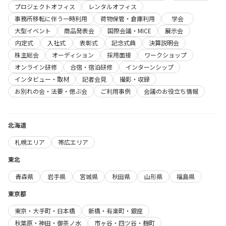
プロジェクトオフィス
レンタルオフィス
事務所移転に伴う一時利用
荷物保管・倉庫利用
学会
大型イベント
商品発表会
国際会議・MICE
展示会
内定式
入社式
表彰式
記念式典
決算説明会
株主総会
オーディション
採用面接
ワークショップ
オンライン研修
合宿・宿泊研修
インターンシップ
インタビュー・取材
記者会見
撮影・収録
お別れの会・法要・偲ぶ会
ご利用事例
会議のお役立ち情報
北海道
札幌エリア
帯広エリア
東北
青森県
岩手県
宮城県
秋田県
山形県
福島県
東京都
東京・大手町・日本橋
新橋・有楽町・銀座
秋葉原・神田・御茶ノ水
市ヶ谷・四ツ谷・麹町