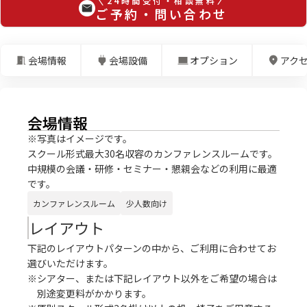
24時間受付・相談無料
ご予約・問い合わせ
会場情報
会場設備
オプション
アク
会場情報
※写真はイメージです。
スクール形式最大30名収容のカンファレンスルームです。
中規模の会議・研修・セミナー・懇親会などの利用に最適
です。
カンファレンスルーム
少人数向け
レイアウト
下記のレイアウトパターンの中から、ご利用に合わせてお
選びいただけます。
※シアター、または下記レイアウト以外をご希望の場合は
別途変更料がかかります。