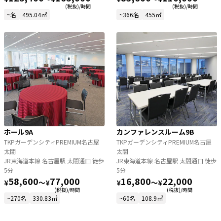
(税抜)/時間
(税抜)/時間
~名
495.04㎡
~366名
455㎡
ホール9A
カンファレンスルーム9B
TKPガーデンシティPREMIUM名古屋
TKPガーデンシティPREMIUM名古屋
太閤
太閤
JR東海道本線 名古屋駅 太閤通口 徒歩
JR東海道本線 名古屋駅 太閤通口 徒歩
5分
5分
58,600
77,000
16,800
22,000
¥
〜
¥
¥
〜
¥
(税抜)/時間
(税抜)/時間
~270名
330.83㎡
~60名
108.9㎡