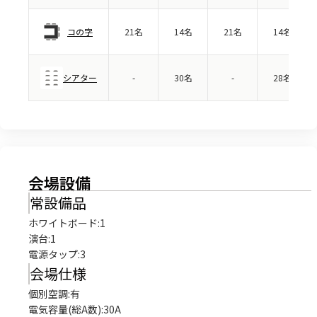
コの字
21名
14名
21名
14名
シアター
-
30名
-
28名
会場設備
常設備品
ホワイトボード
:
1
演台
:
1
電源タップ
:
3
会場仕様
個別空調:有

電気容量(総A数):30A
