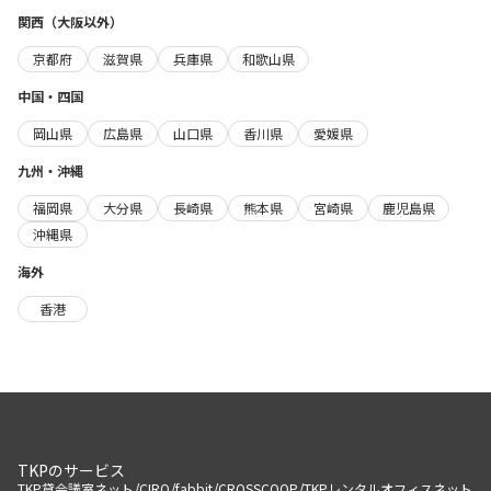
関西（大阪以外）
京都府
滋賀県
兵庫県
和歌山県
中国・四国
岡山県
広島県
山口県
香川県
愛媛県
九州・沖縄
福岡県
大分県
長崎県
熊本県
宮崎県
鹿児島県
沖縄県
海外
香港
TKPのサービス
/
/
/
/
TKP貸会議室ネット
CIRQ
fabbit
CROSSCOOP
TKPレンタルオフィスネット