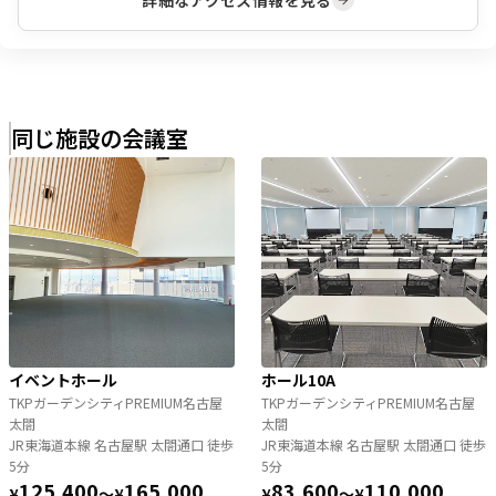
詳細なアクセス情報を見る
同じ施設の会議室
イベントホール
ホール10A
TKPガーデンシティPREMIUM名古屋
TKPガーデンシティPREMIUM名古屋
太閤
太閤
JR東海道本線 名古屋駅 太閤通口 徒歩
JR東海道本線 名古屋駅 太閤通口 徒歩
5分
5分
125,400
165,000
83,600
110,000
¥
〜
¥
¥
〜
¥