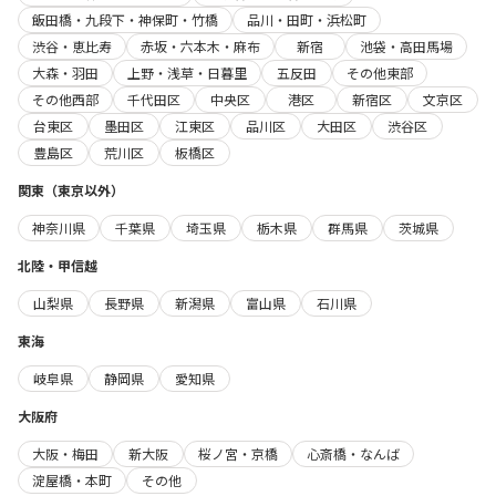
飯田橋・九段下・神保町・竹橋
品川・田町・浜松町
渋谷・恵比寿
赤坂・六本木・麻布
新宿
池袋・高田馬場
大森・羽田
上野・浅草・日暮里
五反田
その他東部
その他西部
千代田区
中央区
港区
新宿区
文京区
台東区
墨田区
江東区
品川区
大田区
渋谷区
豊島区
荒川区
板橋区
関東（東京以外）
神奈川県
千葉県
埼玉県
栃木県
群馬県
茨城県
北陸・甲信越
山梨県
長野県
新潟県
富山県
石川県
東海
岐阜県
静岡県
愛知県
大阪府
大阪・梅田
新大阪
桜ノ宮・京橋
心斎橋・なんば
淀屋橋・本町
その他