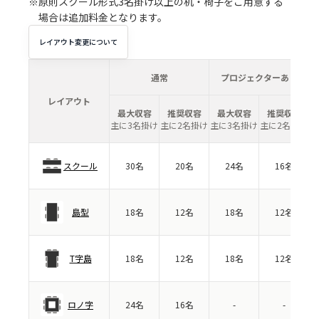
※原則スクール形式3名掛け以上の机・椅子をご用意する
場合は追加料金となります。
レイアウト変更について
通常
プロジェクターあり
レイアウト
最大収容
推奨収容
最大収容
推奨収容
主に3名掛け
主に2名掛け
主に3名掛け
主に2名掛け
スクール
30名
20名
24名
16名
島型
18名
12名
18名
12名
T字島
18名
12名
18名
12名
ロノ字
24名
16名
-
-