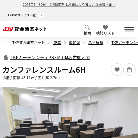
2026年7月30日
令和8年熊本地震により被災された皆さまへ
TKPのサービス一覧
検索
検討リスト
TKP貸会議室ネット
東海
愛知県
名古屋駅
TKPガーデンシ
TKPガーデンシティPREMIUM名古屋太閤
カンファレンスルーム6H
(6階 / 面積 45.11㎡ / 天井高 2.7m)