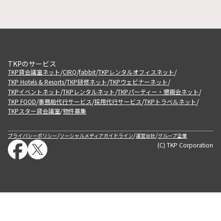
TKPのサービス
/
/
/
/
TKP貸会議室ネット
CIRQ
fabbit
TKPレンタルオフィスネット
/
/
/
TKP Hotels & Resorts
TKP研修ネット
TKPウェビナーネット
/
/
/
TKPイベントネット
TKPレンタルネット
TKPパーティー・懇親会ネット
/
/
/
/
TKP FOOD
事務局代行サービス
採用代行サービス
TKPトラベルネット
TKPスター貸会議室
物件募集
/
/
/
/
プライバシーポリシー
ソーシャルメディアガイドライン
運営会社
グループ企業
(C) TKP Corporation