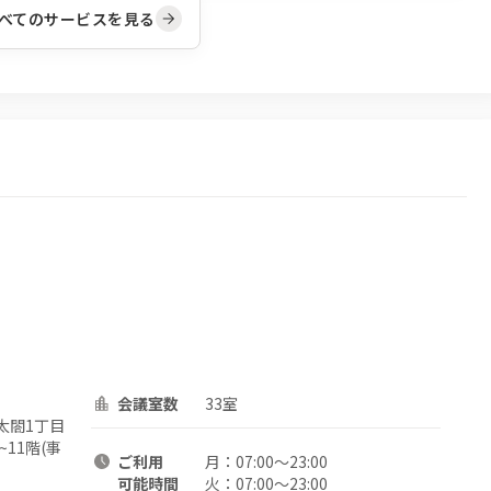
べてのサービスを見る
会議室数
33室
太閤1丁目
~11階(事
ご利用
月：
07:00〜23:00
可能時間
火：
07:00〜23:00