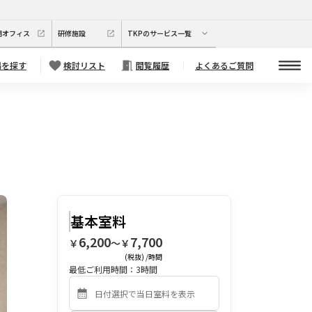
期オフィス
研修施設
TKPのサービス一覧
場を探す
検討リスト
閲覧履歴
よくあるご質問
基本室料
6,200
7,700
￥
〜￥
(税抜) /時間
最低ご利用時間：
3
時間