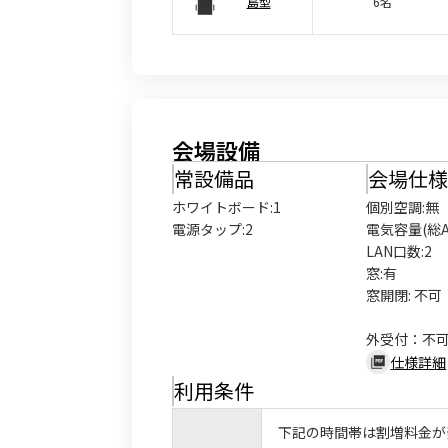
島型
6名
会場設備
常設備品
会場仕
ホワイトボード
:
1
個別空調:無

電源タップ
:
2
電気容量(総A数
LAN口数:2

窓:有

窓開閉: 不可

外受付：不
仕様詳細
利用条件
下記の時間帯は割増料金が