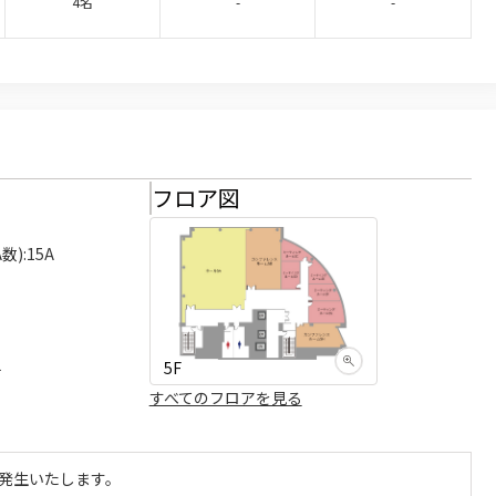
4名
-
-
様
フロア図
):15A

5F
可
すべてのフロアを見る
発生いたします。