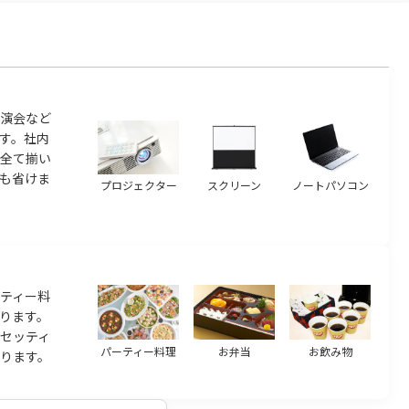
演会など
す。社内
ら全て揃い
も省けま
プロジェクター
スクリーン
ノートパソコン
ティー料
ります。
のセッティ
パーティー料理
お弁当
お飲み物
ります。