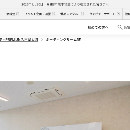
2026年7月30日
令和8年熊本地震により被災された皆さまへ
ィー・懇親会
イベント企画・運営
備品レンタル
ウェビナーサポート
短
初めての方へ
会
ティPREMIUM名古屋太閤
ミーティングルーム5E