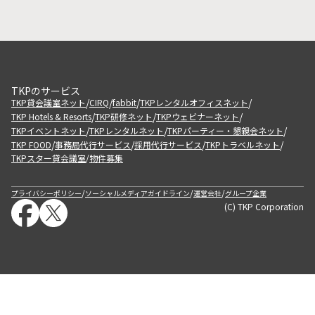
TKPのサービス
/
/
/
/
TKP貸会議室ネット
CIRQ
fabbit
TKPレンタルオフィスネット
/
/
/
TKP Hotels & Resorts
TKP研修ネット
TKPウェビナーネット
/
/
/
TKPイベントネット
TKPレンタルネット
TKPパーティー・懇親会ネット
/
/
/
/
TKP FOOD
事務局代行サービス
採用代行サービス
TKPトラベルネット
TKPスター貸会議室
物件募集
/
/
/
/
プライバシーポリシー
ソーシャルメディアガイドライン
運営会社
グループ企業
(C) TKP Corporation