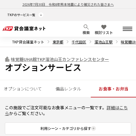
2026年7月30日
令和8年熊本地震により被災された皆さまへ
TKPのサービス一覧
検索
検討リスト
TKP貸会議室ネット
東京都
千代田区
溜池山王駅
味覚糖U
味覚糖UHA館TKP溜池山王カンファレンスセンター
オプションサービス
オプションについて
備品レンタル
お食事・お弁当
この施設でご注文可能なお食事メニューの一覧です。
詳細はこち
ら
からご覧ください。
利用シーン・カテゴリから探す