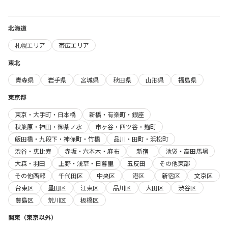
北海道
札幌エリア
帯広エリア
東北
青森県
岩手県
宮城県
秋田県
山形県
福島県
東京都
東京・大手町・日本橋
新橋・有楽町・銀座
秋葉原・神田・御茶ノ水
市ヶ谷・四ツ谷・麹町
飯田橋・九段下・神保町・竹橋
品川・田町・浜松町
渋谷・恵比寿
赤坂・六本木・麻布
新宿
池袋・高田馬場
大森・羽田
上野・浅草・日暮里
五反田
その他東部
その他西部
千代田区
中央区
港区
新宿区
文京区
台東区
墨田区
江東区
品川区
大田区
渋谷区
豊島区
荒川区
板橋区
関東（東京以外）