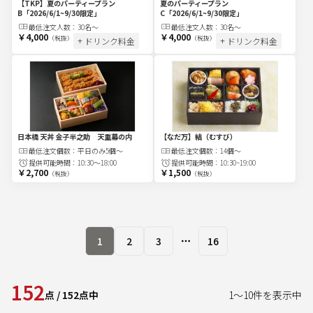
【TKP】夏のパーティープラン
夏のパーティープラン
B
「2026/6/1~9/30限定」
C
「2026/6/1~9/30限定」
最低注文
人
数：
30名〜
最低注文
人
数：
30名〜
￥4,000
￥4,000
（税抜）
（税抜）
+ ドリンク料金
+ ドリンク料金
日本橋 天丼 金子半之助 天重幕の内
【なだ万】結（むすび）
最低注文
個
数：
平日のみ5個～
最低注文
個
数：
14個～
提供可能時間：
10:30～18:00
提供可能時間：
10:30~19:00
￥2,700
￥1,500
（税抜）
（税抜）
1
2
3
16
More pages
152
点
/
152
点中
1
～
10
件を表示中