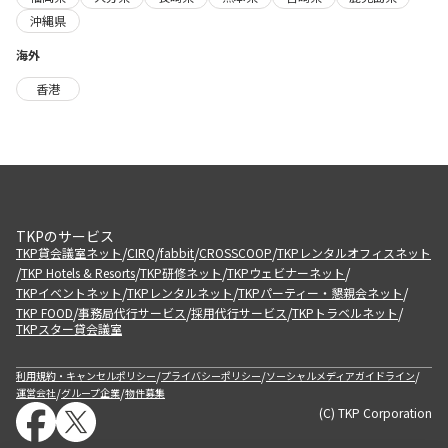
沖縄県
海外
香港
TKPのサービス
/
/
/
/
TKP貸会議室ネット
CIRQ
fabbit
CROSSCOOP
TKPレンタルオフィスネット
/
/
/
/
TKP Hotels & Resorts
TKP研修ネット
TKPウェビナーネット
/
/
/
TKPイベントネット
TKPレンタルネット
TKPパーティー・懇親会ネット
/
/
/
/
TKP FOOD
事務局代行サービス
採用代行サービス
TKPトラベルネット
TKPスター貸会議室
/
/
/
利用規約・キャンセルポリシー
プライバシーポリシー
ソーシャルメディアガイドライン
/
/
運営会社
グループ企業
物件募集
(C) TKP Corporation