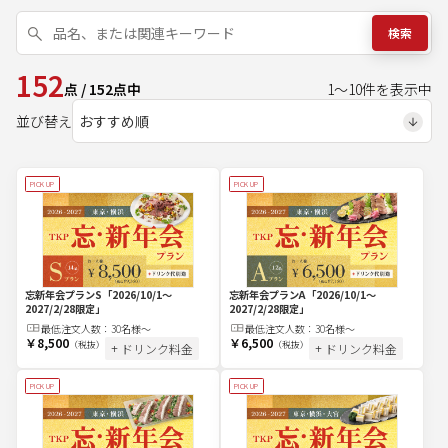
検索
152
点
/
152
点中
1
～
10
件を表示中
並び替え
PICK UP
PICK UP
忘新年会プランS
「2026/10/1～
忘新年会プランA
「2026/10/1～
2027/2/28限定」
2027/2/28限定」
最低注文
人
数：
30名様～
最低注文
人
数：
30名様～
￥8,500
￥6,500
（税抜）
（税抜）
+ ドリンク料金
+ ドリンク料金
PICK UP
PICK UP