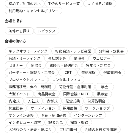
初めてご利用の方へ
TKPのサービス一覧
よくあるご質問
利用規約・キャンセルポリシー
会場を探す
条件から探す
トピックス
会場の使い方
キックオフミーティング
Web会議・テレビ会議
分科会・定例会
会議・ミーティング
会社説明会
講演会
ウェビナー
セミナー
同窓会
親睦会・歓送迎会
忘年会・新年会
パーティー・懇親会・二次会
CBT
筆記試験
選挙事務所
プロジェクトオフィス
レンタルオフィス
事務所移転に伴う一時利用
荷物保管・倉庫利用
学会
大型イベント
商品発表会
国際会議・MICE
展示会
内定式
入社式
表彰式
記念式典
決算説明会
株主総会
オーディション
採用面接
ワークショップ
オンライン研修
合宿・宿泊研修
インターンシップ
インタビュー・取材
記者会見
撮影・収録
お別れの会・法要・偲ぶ会
ご利用事例
会議のお役立ち情報