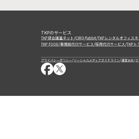
TKPのサービス
/
/
/
TKP貸会議室ネット
CIRQ
fabbit
TKPレンタルオフィスネ
/
/
/
TKP FOOD
事務局代行サービス
採用代行サービス
TKP
/
/
/
プライバシーポリシー
ソーシャルメディアガイドライン
運営会社
グ