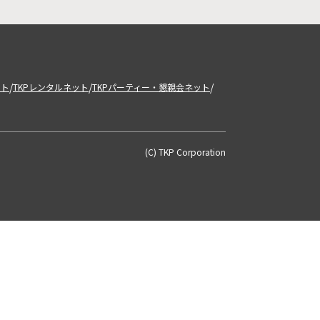
/
/
/
ット
TKPレンタルネット
TKPパーティー・懇親会ネット
(C) TKP Corporation