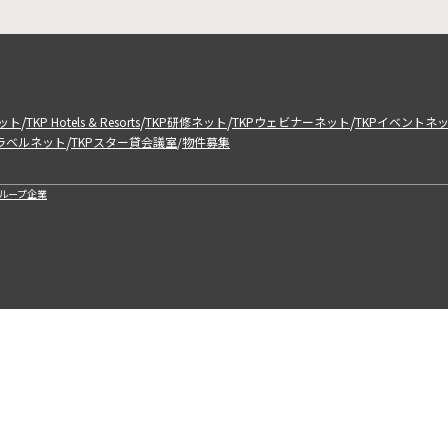
/
/
/
/
ット
TKP Hotels & Resorts
TKP研修ネット
TKPウェビナーネット
TKPイベントネ
/
トラベルネット
TKPスター貸会議室
物件募集
/
ループ企業