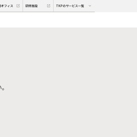
期オフィス
研修施設
TKPのサービス一覧
い。