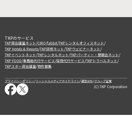
TKPのサービス
/
/
/
/
TKP貸会議室ネット
CIRQ
fabbit
TKPレンタルオフィスネット
/
/
/
TKP Hotels & Resorts
TKP研修ネット
TKPウェビナーネット
/
/
/
TKPイベントネット
TKPレンタルネット
TKPパーティー・懇親会ネット
/
/
/
/
TKP FOOD
事務局代行サービス
採用代行サービス
TKPトラベルネット
TKPスター貸会議室
物件募集
/
/
/
/
プライバシーポリシー
ソーシャルメディアガイドライン
運営会社
グループ企業
(C) TKP Corporation