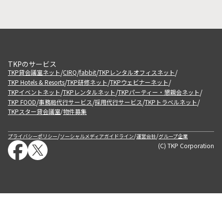
TKPのサービス
/
/
/
/
TKP貸会議室ネット
CIRQ
fabbit
TKPレンタルオフィスネット
/
/
/
TKP Hotels & Resorts
TKP研修ネット
TKPウェビナーネット
/
/
/
TKPイベントネット
TKPレンタルネット
TKPパーティー・懇親会ネット
/
/
/
/
TKP FOOD
事務局代行サービス
採用代行サービス
TKPトラベルネット
TKPスター貸会議室
物件募集
/
/
/
/
プライバシーポリシー
ソーシャルメディアガイドライン
運営会社
グループ企業
(C) TKP Corporation