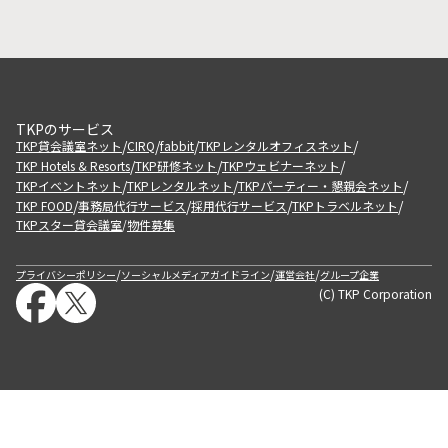
TKPのサービス
/
/
/
/
TKP貸会議室ネット
CIRQ
fabbit
TKPレンタルオフィスネット
/
/
/
TKP Hotels & Resorts
TKP研修ネット
TKPウェビナーネット
/
/
/
TKPイベントネット
TKPレンタルネット
TKPパーティー・懇親会ネット
/
/
/
/
TKP FOOD
事務局代行サービス
採用代行サービス
TKPトラベルネット
TKPスター貸会議室
物件募集
/
/
/
/
プライバシーポリシー
ソーシャルメディアガイドライン
運営会社
グループ企業
(C) TKP Corporation