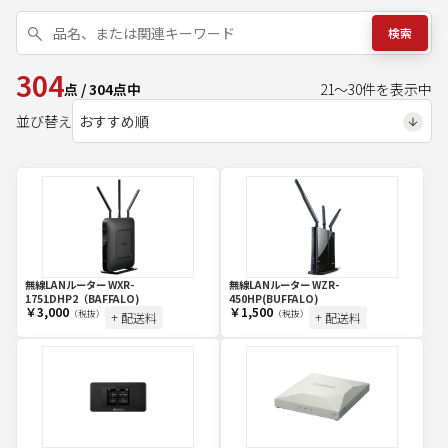
検索
304
点
/
304
点中
21
～
30
件を表示中
並び替え
無線LANルーター WXR-
無線LANルーター WZR-
1751DHP2（BAFFALO)
450HP(BUFFALO)
￥3,000
￥1,500
（税抜）
（税抜）
+ 配送料
+ 配送料