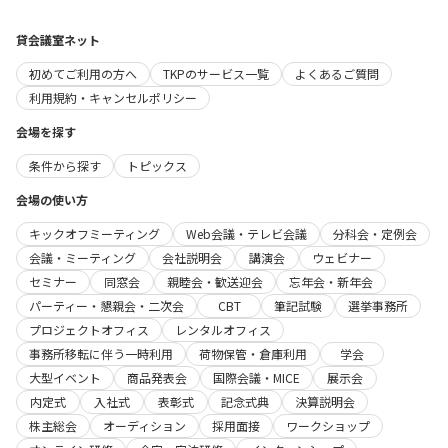
貸会議室ネット
初めてご利用の方へ
TKPのサービス一覧
よくあるご質問
利用規約・キャンセルポリシー
会場を探す
条件から探す
トピックス
会場の使い方
キックオフミーティング
Web会議・テレビ会議
分科会・定例会
会議・ミーティング
会社説明会
講演会
ウェビナー
セミナー
同窓会
親睦会・歓送迎会
忘年会・新年会
パーティー・懇親会・二次会
CBT
筆記試験
選挙事務所
プロジェクトオフィス
レンタルオフィス
事務所移転に伴う一時利用
荷物保管・倉庫利用
学会
大型イベント
商品発表会
国際会議・MICE
展示会
内定式
入社式
表彰式
記念式典
決算説明会
株主総会
オーディション
採用面接
ワークショップ