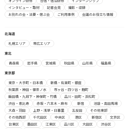
オンライン研修
合宿・宿泊研修
インターンシップ
インタビュー・取材
記者会見
撮影・収録
お別れの会・法要・偲ぶ会
ご利用事例
会議のお役立ち情報
北海道
札幌エリア
帯広エリア
東北
青森県
岩手県
宮城県
秋田県
山形県
福島県
東京都
東京・大手町・日本橋
新橋・有楽町・銀座
秋葉原・神田・御茶ノ水
市ヶ谷・四ツ谷・麹町
飯田橋・九段下・神保町・竹橋
品川・田町・浜松町
渋谷・恵比寿
赤坂・六本木・麻布
新宿
池袋・高田馬場
大森・羽田
上野・浅草・日暮里
五反田
その他東部
その他西部
千代田区
中央区
港区
新宿区
文京区
台東区
墨田区
江東区
品川区
大田区
渋谷区