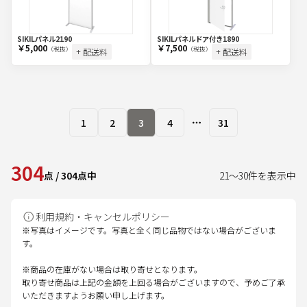
SIKILパネル2190
SIKILパネルドア付き1890
￥5,000
￥7,500
（税抜）
（税抜）
+ 配送料
+ 配送料
1
2
3
4
31
More pages
304
点
/
304
点中
21
～
30
件を表示中
利用規約・キャンセルポリシー
※写真はイメージです。写真と全く同じ品物ではない場合がございま
す。
※商品の在庫がない場合は取り寄せとなります。
取り寄せ商品は上記の金額を上回る場合がございますので、予めご了承
いただきますようお願い申し上げます。