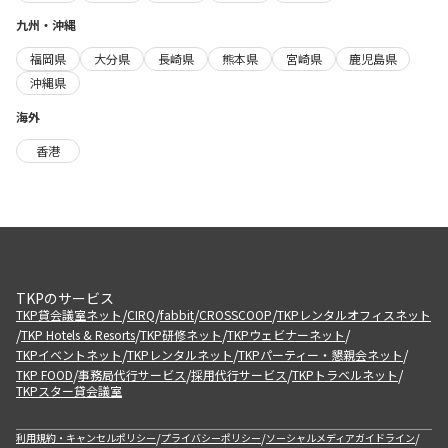
九州・沖縄
福岡県
大分県
長崎県
熊本県
宮崎県
鹿児島県
沖縄県
海外
香港
TKPのサービス
/
/
/
/
TKP貸会議室ネット
CIRQ
fabbit
CROSSCOOP
TKPレンタルオフィスネット
/
/
/
/
TKP Hotels & Resorts
TKP研修ネット
TKPウェビナーネット
/
/
/
TKPイベントネット
TKPレンタルネット
TKPパーティー・懇親会ネット
/
/
/
/
TKP FOOD
事務局代行サービス
採用代行サービス
TKPトラベルネット
TKPスター貸会議室
/
/
/
利用規約・キャンセルポリシー
プライバシーポリシー
ソーシャルメディアガイドライン