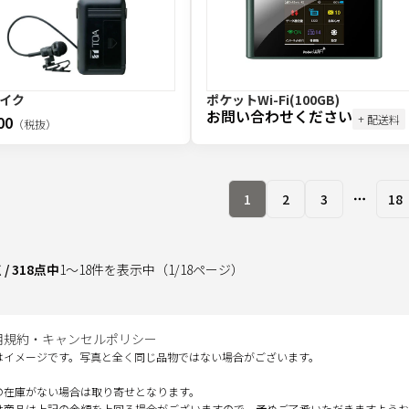
イク
ポケットWi-Fi(100GB)
お問い合わせください
00
+ 配送料
（税抜）
1
2
3
18
More pa
点
/
318
点中
1
～
18
件を表示中
（
1
/
18
ページ）
用規約・キャンセルポリシー
はイメージです。写真と全く同じ品物ではない場合がございます。
の在庫がない場合は取り寄せとなります。
せ商品は上記の金額を上回る場合がございますので、予めご了承いただきますようお