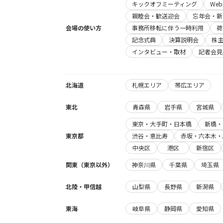
キックオフミーティング
We
親睦会・歓送迎会
忘年会・新
会場の使い方
事務所移転に伴う一時利用
荷
記念式典
決算説明会
株
インタビュー・取材
記者会見
北海道
札幌エリア
帯広エリア
東北
青森県
岩手県
宮城県
東京・大手町・日本橋
新橋・
東京都
渋谷・恵比寿
赤坂・六本木・
中央区
港区
新宿区
関東（東京以外）
神奈川県
千葉県
埼玉県
北陸・甲信越
山梨県
長野県
新潟県
東海
岐阜県
静岡県
愛知県