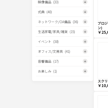
映像備品
(
33
)
式典
(
40
)
ネットワーク/OA備品
(
36
)
プロジェ
ン)
生活家電/家具/雑貨
(
15
)
￥25,
イベント
(
38
)
オフィス/文房具
(
41
)
音響備品
(
17
)
お楽しみ
(
1
)
スクリー
￥10,