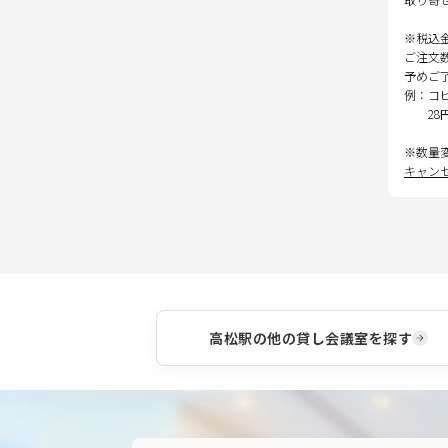
※税込
ご注文
予めご
例：コ
28
※数量
キャン
高松駅
の他の貸し会議室を探す