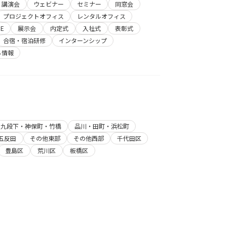
講演会
ウェビナー
セミナー
同窓会
プロジェクトオフィス
レンタルオフィス
E
展示会
内定式
入社式
表彰式
合宿・宿泊研修
インターンシップ
ち情報
・九段下・神保町・竹橋
品川・田町・浜松町
五反田
その他東部
その他西部
千代田区
豊島区
荒川区
板橋区