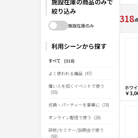
施設在庫の商品のみで
絞り込み
318
施設在庫のみ
利用シーンから探す
すべて
(
318
)
よく使われる備品
(
47
)
偉い人を招くイベントで使う
ホワイ
(
55
)
￥3,0
式典・パーティーを豪華に
(
78
)
オンライン配信で使う
(
26
)
研修/セミナー/説明会で使う
(
93
)