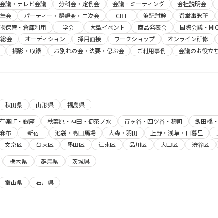
b会議・テレビ会議
分科会・定例会
会議・ミーティング
会社説明会
年会
パーティー・懇親会・二次会
CBT
筆記試験
選挙事務所
物保管・倉庫利用
学会
大型イベント
商品発表会
国際会議・MIC
主総会
オーディション
採用面接
ワークショップ
オンライン研修
撮影・収録
お別れの会・法要・偲ぶ会
ご利用事例
会議のお役立
秋田県
山形県
福島県
有楽町・銀座
秋葉原・神田・御茶ノ水
市ヶ谷・四ツ谷・麹町
飯田橋
麻布
新宿
池袋・高田馬場
大森・羽田
上野・浅草・日暮里
文京区
台東区
墨田区
江東区
品川区
大田区
渋谷区
栃木県
群馬県
茨城県
富山県
石川県