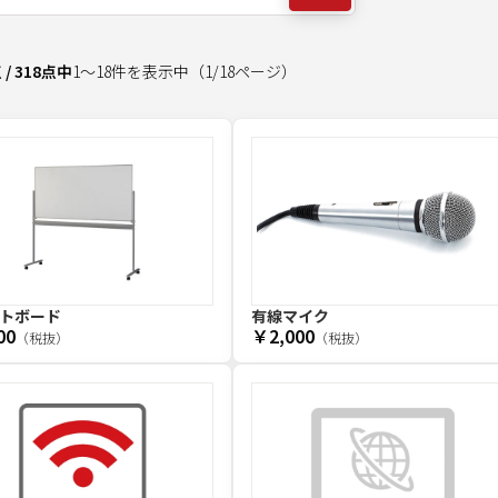
点
/
318
点中
1
～
18
件を表示中
（
1
/
18
ページ）
トボード
有線マイク
00
￥2,000
（税抜）
（税抜）