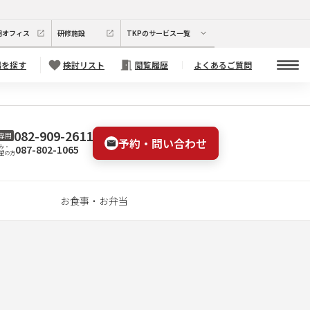
期オフィス
研修施設
TKPのサービス一覧
場を探す
検討リスト
閲覧履歴
よくあるご質問
082-909-2611
専用
予約・問い合わせ
087-802-1065
み・
望の方
お食事・お弁当