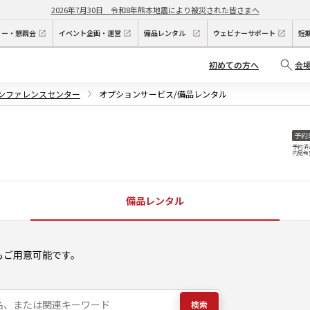
2026年7月30日
令和8年熊本地震により被災された皆さまへ
ィー・懇親会
イベント企画・運営
備品レンタル
ウェビナーサポート
短
初めての方へ
会
カンファレンスセンター
オプションサービス/備品レンタル
予約
予約済
内見希
備品レンタル
もご用意可能です。
検索