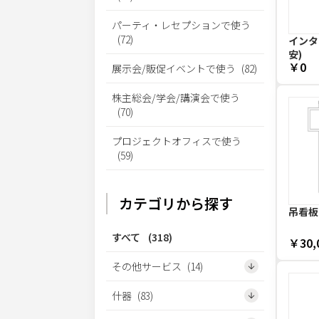
パーティ・レセプションで使う
(
72
)
インター
安)
￥0
展示会/販促イベントで使う
(
82
)
株主総会/学会/講演会で使う
(
70
)
プロジェクトオフィスで使う
(
59
)
カテゴリから探す
吊看板 
すべて
(
318
)
￥30,
その他サービス
(
14
)
什器
(
83
)