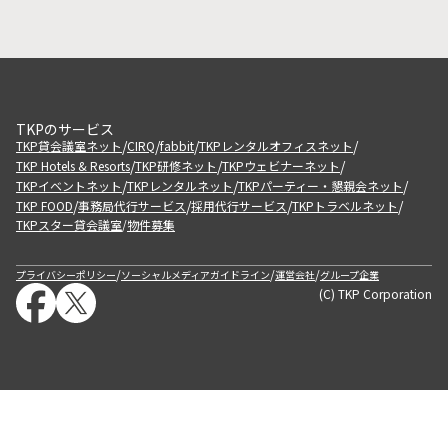
TKPのサービス
/
/
/
/
TKP貸会議室ネット
CIRQ
fabbit
TKPレンタルオフィスネット
/
/
/
TKP Hotels & Resorts
TKP研修ネット
TKPウェビナーネット
/
/
/
TKPイベントネット
TKPレンタルネット
TKPパーティー・懇親会ネット
/
/
/
/
TKP FOOD
事務局代行サービス
採用代行サービス
TKPトラベルネット
TKPスター貸会議室
物件募集
/
/
/
/
プライバシーポリシー
ソーシャルメディアガイドライン
運営会社
グループ企業
(C) TKP Corporation