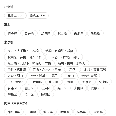
北海道
札幌エリア
帯広エリア
東北
青森県
岩手県
宮城県
秋田県
山形県
福島県
東京都
東京・大手町・日本橋
新橋・有楽町・銀座
秋葉原・神田・御茶ノ水
市ヶ谷・四ツ谷・麹町
飯田橋・九段下・神保町・竹橋
品川・田町・浜松町
渋谷・恵比寿
赤坂・六本木・麻布
新宿
池袋・高田馬場
大森・羽田
上野・浅草・日暮里
五反田
その他東部
その他西部
千代田区
中央区
港区
新宿区
文京区
台東区
墨田区
江東区
品川区
大田区
渋谷区
豊島区
荒川区
板橋区
関東（東京以外）
神奈川県
千葉県
埼玉県
栃木県
群馬県
茨城県