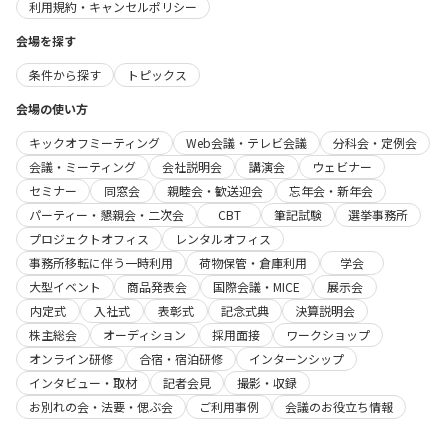
利用規約・キャンセルポリシー
会場を探す
条件から探す
トピックス
会場の使い方
キックオフミーティング
Web会議・テレビ会議
分科会・定例会
会議・ミーティング
会社説明会
講演会
ウェビナー
セミナー
同窓会
親睦会・歓送迎会
忘年会・新年会
パーティー・懇親会・二次会
CBT
筆記試験
選挙事務所
プロジェクトオフィス
レンタルオフィス
事務所移転に伴う一時利用
荷物保管・倉庫利用
学会
大型イベント
商品発表会
国際会議・MICE
展示会
内定式
入社式
表彰式
記念式典
決算説明会
株主総会
オーディション
採用面接
ワークショップ
オンライン研修
合宿・宿泊研修
インターンシップ
インタビュー・取材
記者会見
撮影・収録
お別れの会・法要・偲ぶ会
ご利用事例
会議のお役立ち情報