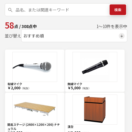
検索
58
点
/
308
点中
1
～
10
件を表示中
並び替え
有線マイク
無線マイク
￥2,000
￥5,000
（税抜）
（税抜）
簡易ステージ (2400×1200×200) ナチ
演台
ュラル