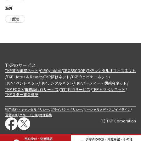
海外
香港
TKPのサービス
/
/
/
/
TKP貸会議室ネット
CIRQ
fabbit
CROSSCOOP
TKPレンタルオフィスネット
/
/
/
/
TKP Hotels & Resorts
TKP研修ネット
TKPウェビナーネット
/
/
/
TKPイベントネット
TKPレンタルネット
TKPパーティー・懇親会ネット
/
/
/
/
TKP FOOD
事務局代行サービス
採用代行サービス
TKPトラベルネット
TKPスター貸会議室
/
/
/
利用規約・キャンセルポリシー
プライバシーポリシー
ソーシャルメディアガイドライン
/
/
運営会社
グループ企業
物件募集
(C) TKP Corporation
予約受付・空室確認
予約済みの方・内覧希望・その他