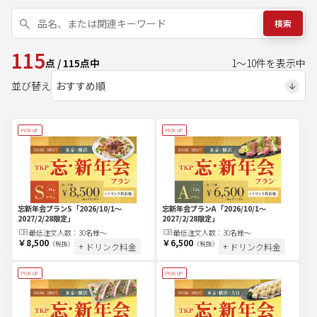
検索
115
点
/
115
点中
1
～
10
件を表示中
並び替え
PICK UP
PICK UP
忘新年会プランS
「2026/10/1～
忘新年会プランA
「2026/10/1～
2027/2/28限定」
2027/2/28限定」
最低注文
人
数：
30名様～
最低注文
人
数：
30名様～
￥8,500
￥6,500
（税抜）
（税抜）
+ ドリンク料金
+ ドリンク料金
PICK UP
PICK UP