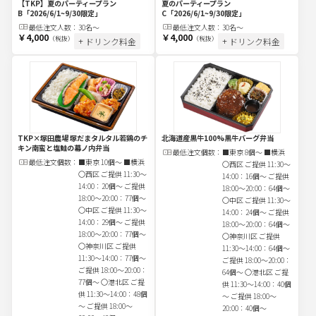
【TKP】夏のパーティープラン
夏のパーティープラン
B
「2026/6/1~9/30限定」
C
「2026/6/1~9/30限定」
最低注文
人
数：
30名〜
最低注文
人
数：
30名〜
￥4,000
￥4,000
（税抜）
（税抜）
+ ドリンク料金
+ ドリンク料金
TKP×塚田農場 塚だまタルタル若鶏のチ
北海道産黒牛100%黒牛バーグ弁当
キン南蛮と塩鮭の幕ノ内弁当
最低注文
個
数：
■東京 8個～ ■横浜
最低注文
個
数：
■東京 10個～ ■横浜
〇西区 ご提供 11:30～
〇西区 ご提供 11:30～
14:00：16個～ ご提供
14:00：20個～ ご提供
18:00～20:00：64個～
18:00～20:00：77個～
〇中区 ご提供 11:30～
〇中区 ご提供 11:30～
14:00：24個～ ご提供
14:00：29個～ ご提供
18:00～20:00：64個～
18:00～20:00：77個～
〇神奈川区 ご提供
〇神奈川区 ご提供
11:30～14:00：64個～
11:30～14:00：77個～
ご提供 18:00～20:00：
ご提供 18:00～20:00：
64個～ 〇港北区 ご提
77個～ 〇港北区 ご提
供 11:30～14:00：40個
供 11:30～14:00：48個
～ ご提供 18:00～
～ ご提供 18:00～
20:00：40個～