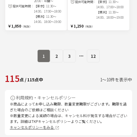
20:00：48個～
提供可能時間：
【東京】11:30～
提供可能時間：
【東京】11:30～
14:00、17:00～18:00
14:00、17:00～18:00
【横浜】11:30～
【横浜】11:30～
14:00、18:00～19:00
14:00、18:00～19:00
￥1,050
￥1,250
（税抜）
（税抜）
1
2
3
12
More pages
115
点
/
115
点中
1
～
10
件を表示中
利用規約・キャンセルポリシー
※商品によってお申し込み期限、数量変更期限がございます。期限を過
ぎた場合のご依頼はご相談ください
※数量変更による減額の場合は、キャンセル料が発生する場合がござい
ます。詳細はTKPキャンセルポリシーよりご覧ください。
キャンセルポリシーをみる