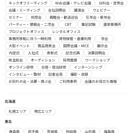
キックオフミーティング
Web会議・テレビ会議
分科会・定例会
会議・ミーティング
会社説明会
講演会
ウェビナー
セミナー
同窓会
親睦会・歓送迎会
忘年会・新年会
パーティー・懇親会・二次会
CBT
筆記試験
選挙事務所
プロジェクトオフィス
レンタルオフィス
事務所移転に伴う一時利用
荷物保管・倉庫利用
学会
大型イベント
商品発表会
国際会議・MICE
展示会
内定式
入社式
表彰式
記念式典
決算説明会
株主総会
オーディション
採用面接
ワークショップ
オンライン研修
合宿・宿泊研修
インターンシップ
インタビュー・取材
記者会見
撮影・収録
お別れの会・法要・偲ぶ会
ご利用事例
会議のお役立ち情報
北海道
札幌エリア
帯広エリア
東北
青森県
岩手県
宮城県
秋田県
山形県
福島県