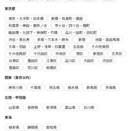
東京都
東京・大手町・日本橋
新橋・有楽町・銀座
秋葉原・神田・御茶ノ水
市ヶ谷・四ツ谷・麹町
飯田橋・九段下・神保町・竹橋
品川・田町・浜松町
渋谷・恵比寿
赤坂・六本木・麻布
新宿
池袋・高田馬場
大森・羽田
上野・浅草・日暮里
五反田
その他東部
その他西部
千代田区
中央区
港区
新宿区
文京区
台東区
墨田区
江東区
品川区
大田区
渋谷区
豊島区
荒川区
板橋区
関東（東京以外）
神奈川県
千葉県
埼玉県
栃木県
群馬県
茨城県
北陸・甲信越
山梨県
長野県
新潟県
富山県
石川県
東海
岐阜県
静岡県
愛知県