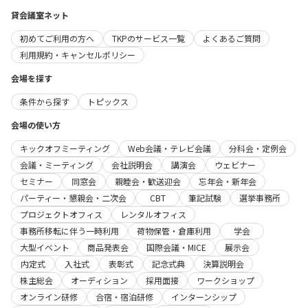
貸会議室ネット
初めてご利用の方へ
TKPのサービス一覧
よくあるご質問
利用規約・キャンセルポリシー
会場を探す
条件から探す
トピックス
会場の使い方
キックオフミーティング
Web会議・テレビ会議
分科会・定例会
会議・ミーティング
会社説明会
講演会
ウェビナー
セミナー
同窓会
親睦会・歓送迎会
忘年会・新年会
パーティー・懇親会・二次会
CBT
筆記試験
選挙事務所
プロジェクトオフィス
レンタルオフィス
事務所移転に伴う一時利用
荷物保管・倉庫利用
学会
大型イベント
商品発表会
国際会議・MICE
展示会
内定式
入社式
表彰式
記念式典
決算説明会
株主総会
オーディション
採用面接
ワークショップ
オンライン研修
合宿・宿泊研修
インターンシップ