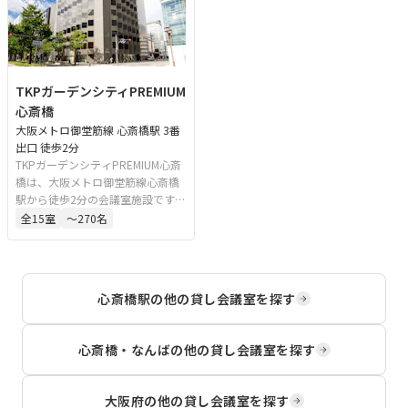
TKPガーデンシティPREMIUM
心斎橋
大阪メトロ御堂筋線 心斎橋駅 3番
出口 徒歩2分
TKPガーデンシティPREMIUM心斎
橋は、大阪メトロ御堂筋線心斎橋
駅から徒歩2分の会議室施設です。
最大396名収容の大ホールを含む
全
15
室
〜270名
多彩な会場を備え、イベント、展
示会、大規模な会議などに対応可
能です。難波からのアクセスも良
好で、利用から搬出までをサポー
心斎橋駅
の他の貸し会議室を探す
トします。
心斎橋・なんば
の他の貸し会議室を探す
大阪府
の他の貸し会議室を探す