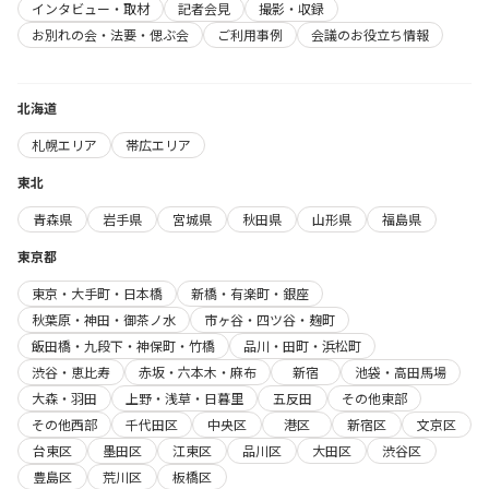
インタビュー・取材
記者会見
撮影・収録
お別れの会・法要・偲ぶ会
ご利用事例
会議のお役立ち情報
北海道
札幌エリア
帯広エリア
東北
青森県
岩手県
宮城県
秋田県
山形県
福島県
東京都
東京・大手町・日本橋
新橋・有楽町・銀座
秋葉原・神田・御茶ノ水
市ヶ谷・四ツ谷・麹町
飯田橋・九段下・神保町・竹橋
品川・田町・浜松町
渋谷・恵比寿
赤坂・六本木・麻布
新宿
池袋・高田馬場
大森・羽田
上野・浅草・日暮里
五反田
その他東部
その他西部
千代田区
中央区
港区
新宿区
文京区
台東区
墨田区
江東区
品川区
大田区
渋谷区
豊島区
荒川区
板橋区