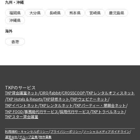
九州・沖縄
福岡県
大分県
長崎県
熊本県
宮崎県
鹿児島県
沖縄県
海外
香港
TKPのサービス
/
/
/
/
TKP貸会議室ネット
CIRQ
fabbit
CROSSCOOP
TKPレンタルオフィスネット
/
/
/
/
TKP Hotels & Resorts
TKP研修ネット
TKPウェビナーネット
/
/
/
TKPイベントネット
TKPレンタルネット
TKPパーティー・懇親会ネット
/
/
/
/
TKP FOOD
事務局代行サービス
採用代行サービス
TKPトラベルネット
TKPスター貸会議室
/
/
/
利用規約・キャンセルポリシー
プライバシーポリシー
ソーシャルメディアガイドライン
/
/
運営会社
グループ企業
物件募集