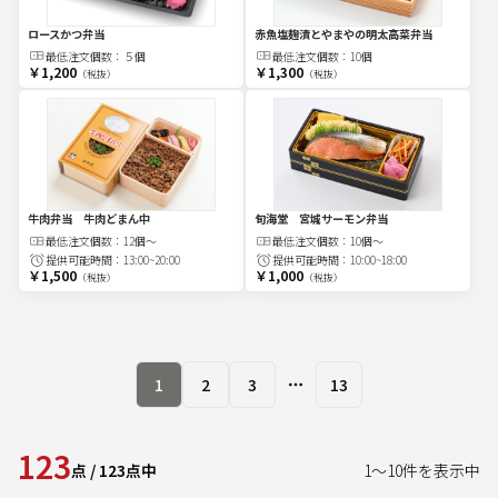
ロースかつ弁当
赤魚塩麹漬とやまやの明太高菜弁当
最低注文
個
数：
５個
最低注文
個
数：
10個
￥1,200
￥1,300
（税抜）
（税抜）
牛肉弁当 牛肉どまん中
旬海堂 宮城サーモン弁当
最低注文
個
数：
12個～
最低注文
個
数：
10個～
提供可能時間：
13:00~20:00
提供可能時間：
10:00~18:00
￥1,500
￥1,000
（税抜）
（税抜）
1
2
3
13
More pages
123
点
/
123
点中
1
～
10
件を表示中