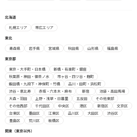
北海道
札幌エリア
帯広エリア
東北
青森県
岩手県
宮城県
秋田県
山形県
福島県
東京都
東京・大手町・日本橋
新橋・有楽町・銀座
秋葉原・神田・御茶ノ水
市ヶ谷・四ツ谷・麹町
飯田橋・九段下・神保町・竹橋
品川・田町・浜松町
渋谷・恵比寿
赤坂・六本木・麻布
新宿
池袋・高田馬場
大森・羽田
上野・浅草・日暮里
五反田
その他東部
その他西部
千代田区
中央区
港区
新宿区
文京区
台東区
墨田区
江東区
品川区
大田区
渋谷区
豊島区
荒川区
板橋区
関東（東京以外）