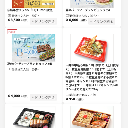
忘新年会プランS
「10/1~2/28限定」
夏のパーティープラン ビュッフェA
最低注文
人
数：
30名～
最低注文
人
数：
30名～
￥8,500
￥6,000
（税抜）
（税抜）
+ ドリンク料金
+ ドリンク料金
PICK UP
夏のパーティープラン ビュッフェB
天丼
お申込み期限：8日前まで（土日祝除
く） 数量変更期限：5日前まで（土日祝
最低注文
人
数：
30名～
除く） ※期限を過ぎた場合のご依頼はご
相談ください。 ※数量変更による減額の
場合は、キャンセル料が発生する場合が
ございます。 詳細はTKPキャンセルポ
リシーよりご覧ください。
最低注文
個
数：
５個
￥4,000
（税抜）
+ ドリンク料金
￥950
（税抜）