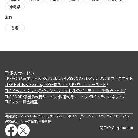
沖縄県
海外
香港
TKPのサービス
/
/
/
/
TKP貸会議室ネット
CIRQ
fabbit
CROSSCOOP
TKPレンタルオフィスネット
/
/
/
/
TKP Hotels & Resorts
TKP研修ネット
TKPウェビナーネット
/
/
/
TKPイベントネット
TKPレンタルネット
TKPパーティー・懇親会ネット
/
/
/
/
TKP FOOD
事務局代行サービス
採用代行サービス
TKPトラベルネット
TKPスター貸会議室
/
/
/
利用規約・キャンセルポリシー
プライバシーポリシー
ソーシャルメディアガイドライン
/
/
運営会社
グループ企業
物件募集
(C) TKP Corporation