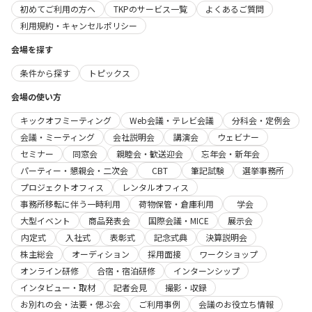
初めてご利用の方へ
TKPのサービス一覧
よくあるご質問
利用規約・キャンセルポリシー
会場を探す
条件から探す
トピックス
会場の使い方
キックオフミーティング
Web会議・テレビ会議
分科会・定例会
会議・ミーティング
会社説明会
講演会
ウェビナー
セミナー
同窓会
親睦会・歓送迎会
忘年会・新年会
パーティー・懇親会・二次会
CBT
筆記試験
選挙事務所
プロジェクトオフィス
レンタルオフィス
事務所移転に伴う一時利用
荷物保管・倉庫利用
学会
大型イベント
商品発表会
国際会議・MICE
展示会
内定式
入社式
表彰式
記念式典
決算説明会
株主総会
オーディション
採用面接
ワークショップ
オンライン研修
合宿・宿泊研修
インターンシップ
インタビュー・取材
記者会見
撮影・収録
お別れの会・法要・偲ぶ会
ご利用事例
会議のお役立ち情報