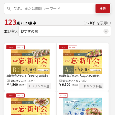
検索
123
点
/
123
点中
1
～
10
件を表示中
並び替え
NEW
PICK UP
NEW
PICK UP
忘新年会プランB
「10/1~2/28限定」
忘新年会プランA
「10/1~2/28限定」
最低注文
人
数：
30名～
最低注文
人
数：
30名～
￥4,500
￥6,500
（税抜）
（税抜）
+ ドリンク料金
+ ドリンク料金
NEW
PICK UP
PICK UP