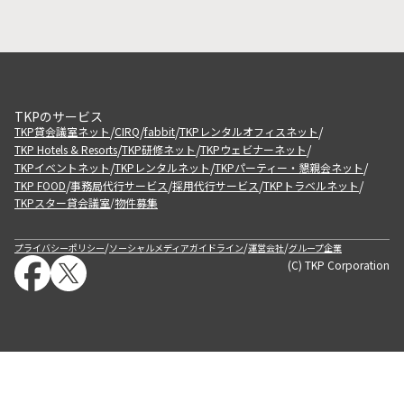
TKPのサービス
/
/
/
/
TKP貸会議室ネット
CIRQ
fabbit
TKPレンタルオフィスネット
/
/
/
TKP Hotels & Resorts
TKP研修ネット
TKPウェビナーネット
/
/
/
TKPイベントネット
TKPレンタルネット
TKPパーティー・懇親会ネット
/
/
/
/
TKP FOOD
事務局代行サービス
採用代行サービス
TKPトラベルネット
TKPスター貸会議室
物件募集
/
/
/
/
プライバシーポリシー
ソーシャルメディアガイドライン
運営会社
グループ企業
(C) TKP Corporation