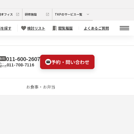
期オフィス
研修施設
TKPのサービス一覧
場を探す
検討リスト
閲覧履歴
よくあるご質問
011-600-2607
専用
予約・問い合わせ
011-708-7116
み・
望の方
お食事・お弁当