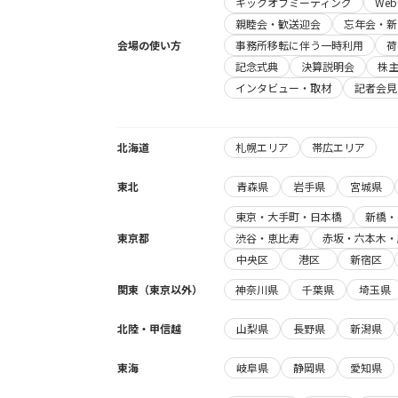
キックオフミーティング
We
親睦会・歓送迎会
忘年会・新
会場の使い方
事務所移転に伴う一時利用
荷
記念式典
決算説明会
株
インタビュー・取材
記者会見
北海道
札幌エリア
帯広エリア
東北
青森県
岩手県
宮城県
東京・大手町・日本橋
新橋・
東京都
渋谷・恵比寿
赤坂・六本木・
中央区
港区
新宿区
関東（東京以外）
神奈川県
千葉県
埼玉県
北陸・甲信越
山梨県
長野県
新潟県
東海
岐阜県
静岡県
愛知県