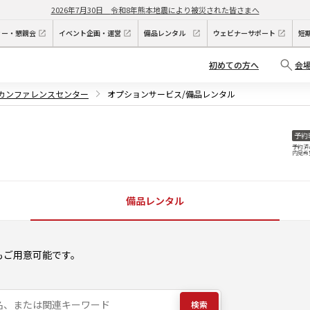
2026年7月30日
令和8年熊本地震により被災された皆さまへ
ィー・懇親会
イベント企画・運営
備品レンタル
ウェビナーサポート
短
初めての方へ
会
駅カンファレンスセンター
オプションサービス/備品レンタル
予約
予約済
内見希
備品レンタル
もご用意可能です。
検索