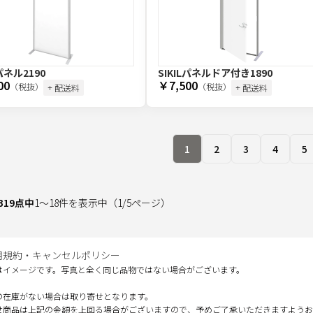
Lパネル2190
SIKILパネルドア付き1890
00
￥7,500
（税抜）
（税抜）
+ 配送料
+ 配送料
1
2
3
4
5
319
点中
1
～
18
件を表示中
（
1
/
5
ページ）
用規約・キャンセルポリシー
はイメージです。写真と全く同じ品物ではない場合がございます。
の在庫がない場合は取り寄せとなります。
せ商品は上記の金額を上回る場合がございますので、予めご了承いただきますようお