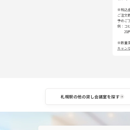
※税込
ご注文
予めご
例：コ
28
※数量
キャン
札幌駅
の他の貸し会議室を探す