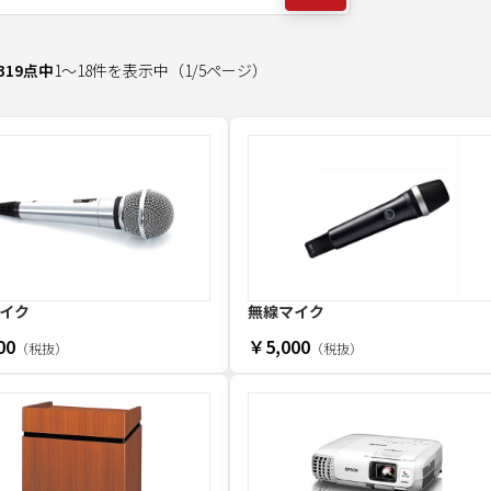
319
点中
1
～
18
件を表示中
（
1
/
5
ページ）
イク
無線マイク
00
￥5,000
（税抜）
（税抜）