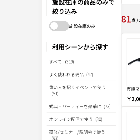
施設在庫の商品のみで
絞り込み
81
点
/
施設在庫のみ
利用シーンから探す
すべて
(
319
)
よく使われる備品
(
47
)
偉い人を招くイベントで使う
有線マ
(
51
)
￥2,0
式典・パーティーを豪華に
(
73
)
オンライン配信で使う
(
30
)
研修/セミナー/説明会で使う
(
93
)