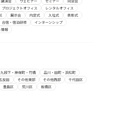
講演会
ウェビナー
セミナー
同窓会
プロジェクトオフィス
レンタルオフィス
E
展示会
内定式
入社式
表彰式
合宿・宿泊研修
インターンシップ
ち情報
・九段下・神保町・竹橋
品川・田町・浜松町
五反田
その他東部
その他西部
千代田区
豊島区
荒川区
板橋区