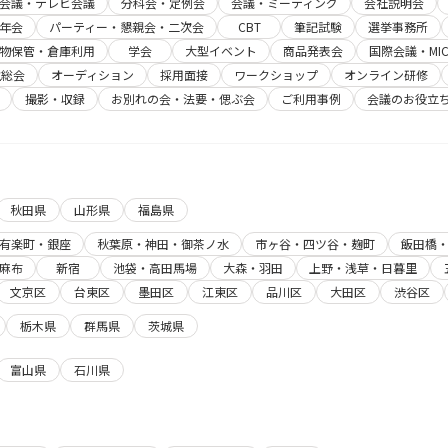
b会議・テレビ会議
分科会・定例会
会議・ミーティング
会社説明会
年会
パーティー・懇親会・二次会
CBT
筆記試験
選挙事務所
物保管・倉庫利用
学会
大型イベント
商品発表会
国際会議・MIC
主総会
オーディション
採用面接
ワークショップ
オンライン研修
撮影・収録
お別れの会・法要・偲ぶ会
ご利用事例
会議のお役立
秋田県
山形県
福島県
有楽町・銀座
秋葉原・神田・御茶ノ水
市ヶ谷・四ツ谷・麹町
飯田橋
麻布
新宿
池袋・高田馬場
大森・羽田
上野・浅草・日暮里
文京区
台東区
墨田区
江東区
品川区
大田区
渋谷区
栃木県
群馬県
茨城県
富山県
石川県