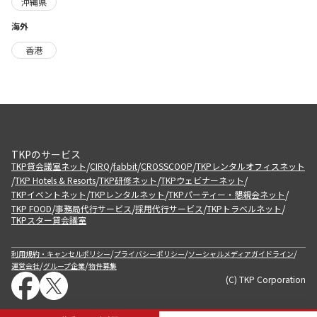
沖縄県
海外
香港
TKPのサービス
/
/
/
/
TKP貸会議室ネット
CIRQ
fabbit
CROSSCOOP
TKPレンタルオフィスネット
/
/
/
/
TKP Hotels & Resorts
TKP研修ネット
TKPウェビナーネット
/
/
/
TKPイベントネット
TKPレンタルネット
TKPパーティー・懇親会ネット
/
/
/
/
TKP FOOD
事務局代行サービス
採用代行サービス
TKPトラベルネット
TKPスター貸会議室
/
/
/
利用規約・キャンセルポリシー
プライバシーポリシー
ソーシャルメディアガイドライン
/
/
運営会社
グループ企業
物件募集
(C) TKP Corporation