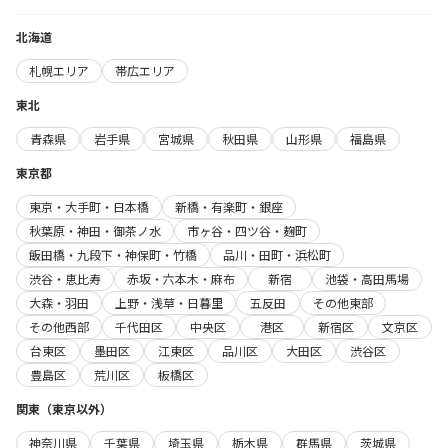
北海道
札幌エリア
帯広エリア
東北
青森県
岩手県
宮城県
秋田県
山形県
福島県
東京都
東京・大手町・日本橋
新橋・有楽町・銀座
秋葉原・神田・御茶ノ水
市ヶ谷・四ツ谷・麹町
飯田橋・九段下・神保町・竹橋
品川・田町・浜松町
渋谷・恵比寿
赤坂・六本木・麻布
新宿
池袋・高田馬場
大森・羽田
上野・浅草・日暮里
五反田
その他東部
その他西部
千代田区
中央区
港区
新宿区
文京区
台東区
墨田区
江東区
品川区
大田区
渋谷区
豊島区
荒川区
板橋区
関東（東京以外）
神奈川県
千葉県
埼玉県
栃木県
群馬県
茨城県