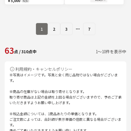
￥5,000
（税抜）
1
2
3
7
More pages
63
点
/
310
点中
1
～
10
件を表示中
利用規約・キャンセルポリシー
※写真はイメージです。写真と全く同じ品物ではない場合がございま
す。
※商品の在庫がない場合は取り寄せとなります。
取り寄せ商品は上記の金額を上回る場合がございますので、予めご了承
いただきますようお願い申し上げます。
※税込金額については、1商品あたりの単価となります。
ご注文数によっては、合計額が表示単価の倍数と異なる場合がございま
す。
予めご了承いただきますようお願い申し上げます。