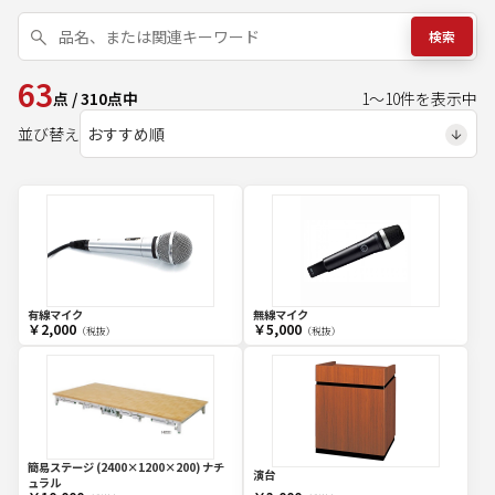
検索
63
点
/
310
点中
1
～
10
件を表示中
並び替え
有線マイク
無線マイク
￥2,000
￥5,000
（税抜）
（税抜）
簡易ステージ (2400×1200×200) ナチ
演台
ュラル