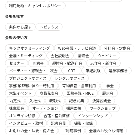
利用規約・キャンセルポリシー
会場を探す
条件から探す
トピックス
会場の使い方
キックオフミーティング
Web会議・テレビ会議
分科会・定例会
会議・ミーティング
会社説明会
講演会
ウェビナー
セミナー
同窓会
親睦会・歓送迎会
忘年会・新年会
パーティー・懇親会・二次会
CBT
筆記試験
選挙事務所
プロジェクトオフィス
レンタルオフィス
事務所移転に伴う一時利用
荷物保管・倉庫利用
学会
大型イベント
商品発表会
国際会議・MICE
展示会
内定式
入社式
表彰式
記念式典
決算説明会
株主総会
オーディション
採用面接
ワークショップ
オンライン研修
合宿・宿泊研修
インターンシップ
インタビュー・取材
記者会見
撮影・収録
お別れの会・法要・偲ぶ会
ご利用事例
会議のお役立ち情報