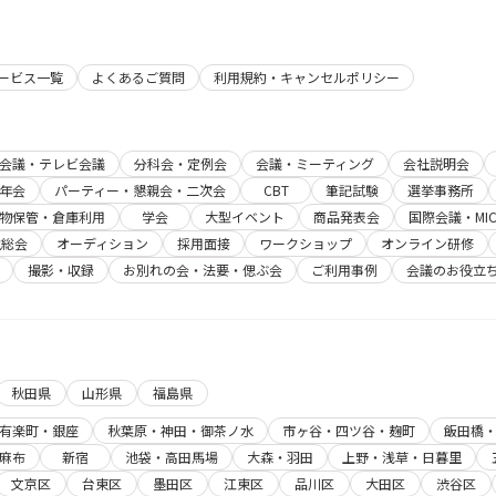
サービス一覧
よくあるご質問
利用規約・キャンセルポリシー
b会議・テレビ会議
分科会・定例会
会議・ミーティング
会社説明会
年会
パーティー・懇親会・二次会
CBT
筆記試験
選挙事務所
物保管・倉庫利用
学会
大型イベント
商品発表会
国際会議・MIC
主総会
オーディション
採用面接
ワークショップ
オンライン研修
撮影・収録
お別れの会・法要・偲ぶ会
ご利用事例
会議のお役立
秋田県
山形県
福島県
有楽町・銀座
秋葉原・神田・御茶ノ水
市ヶ谷・四ツ谷・麹町
飯田橋
麻布
新宿
池袋・高田馬場
大森・羽田
上野・浅草・日暮里
文京区
台東区
墨田区
江東区
品川区
大田区
渋谷区