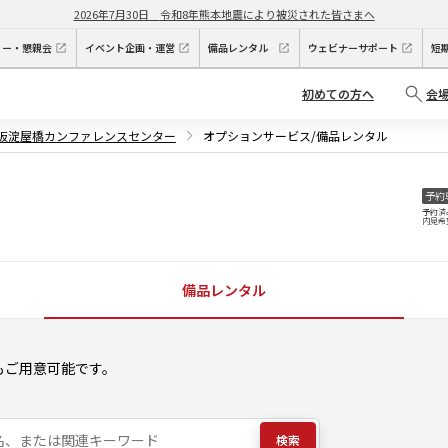
2026年7月30日
令和8年熊本地震により被災された皆さまへ
ィー・懇親会
イベント企画・運営
備品レンタル
ウェビナーサポート
短
初めての方へ
会
大阪淀屋橋カンファレンスセンター
オプションサービス/備品レンタル
予約
予約済
内見希
備品レンタル
もご用意可能です。
検索