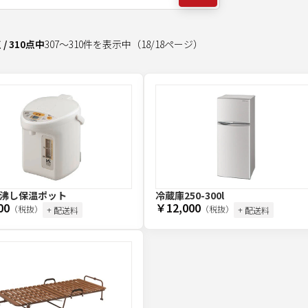
点
/
310
点中
307
～
310
件を表示中
（
18
/
18
ページ）
沸し保温ポット
冷蔵庫250-300l
00
￥12,000
（税抜）
（税抜）
+ 配送料
+ 配送料