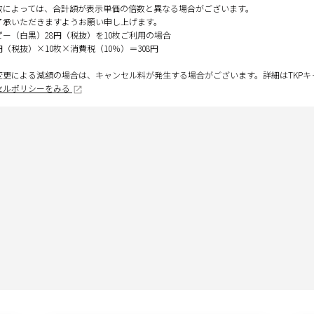
数によっては、合計額が表示単価の倍数と異なる場合がございます。
了承いただきますようお願い申し上げます。
ピー（白黒）28円（税抜）を10枚ご利用の場合
円（税抜）×10枚×消費税（10％）＝308円
変更による減額の場合は、キャンセル料が発生する場合がございます。詳細はTKP
セルポリシーをみる