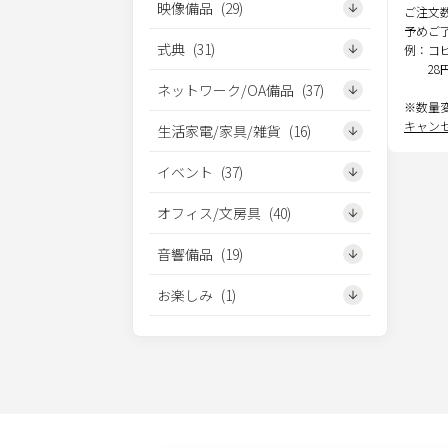
映像備品
(
29
)
ご注文
予めご
式典
(
31
)
例：コ
28
ネットワーク/OA備品
(
37
)
※数量
キャン
生活家電/家具/雑貨
(
16
)
イベント
(
37
)
オフィス/文房具
(
40
)
音響備品
(
19
)
お楽しみ
(
1
)