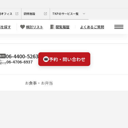
期オフィス
研修施設
TKPのサービス一覧
場を探す
検討リスト
閲覧履歴
よくあるご質問
06-4400-5263
専用
予約・問い合わせ
06-4706-6937
み・
望の方
お食事・お弁当