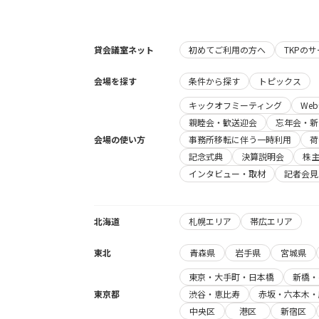
貸会議室ネット
初めてご利用の方へ
TKPの
会場を探す
条件から探す
トピックス
キックオフミーティング
We
親睦会・歓送迎会
忘年会・新
会場の使い方
事務所移転に伴う一時利用
荷
記念式典
決算説明会
株
インタビュー・取材
記者会見
北海道
札幌エリア
帯広エリア
東北
青森県
岩手県
宮城県
東京・大手町・日本橋
新橋・
東京都
渋谷・恵比寿
赤坂・六本木・
中央区
港区
新宿区