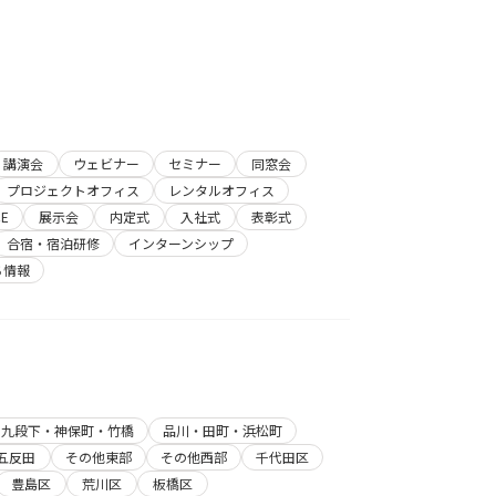
講演会
ウェビナー
セミナー
同窓会
プロジェクトオフィス
レンタルオフィス
E
展示会
内定式
入社式
表彰式
合宿・宿泊研修
インターンシップ
ち情報
・九段下・神保町・竹橋
品川・田町・浜松町
五反田
その他東部
その他西部
千代田区
豊島区
荒川区
板橋区