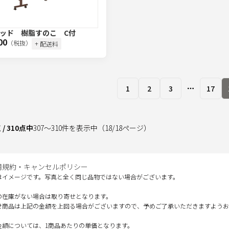
ッド 樹脂すのこ C付
00
（税抜）
+ 配送料
1
2
3
17
More page
点
/
310
点中
307
～
310
件を表示中
（
18
/
18
ページ）
用規約・キャンセルポリシー
はイメージです。写真と全く同じ品物ではない場合がございます。
の在庫がない場合は取り寄せとなります。
せ商品は上記の金額を上回る場合がございますので、予めご了承いただきますようお
金額については、1商品あたりの単価となります。