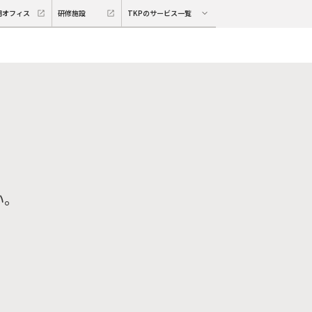
期オフィス
研修施設
TKPのサービス一覧
い。