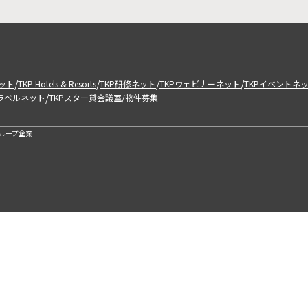
/
/
/
/
ット
TKP Hotels & Resorts
TKP研修ネット
TKPウェビナーネット
TKPイベントネ
/
トラベルネット
TKPスター貸会議室
物件募集
/
ループ企業