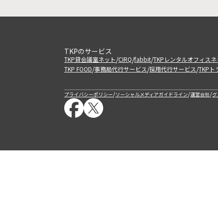
TKPのサービス
/
/
/
TKP貸会議室ネット
CIRQ
fabbit
TKPレンタルオフィスネ
/
/
/
TKP FOOD
事務局代行サービス
採用代行サービス
TKP
/
/
/
プライバシーポリシー
ソーシャルメディアガイドライン
運営会社
グ