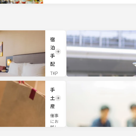
宿
泊
手
配
TKP
全国
会場
手
の近
隣宿
土
泊施
産
設を
手配
催事
いた
にお
しま
越し
す。
いた