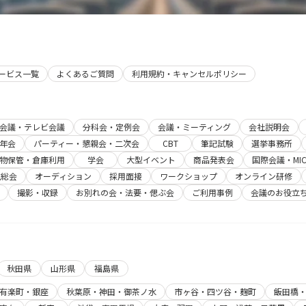
象外
とな
りま
す。
サービス一覧
よくあるご質問
利用規約・キャンセルポリシー
b会議・テレビ会議
分科会・定例会
会議・ミーティング
会社説明会
年会
パーティー・懇親会・二次会
CBT
筆記試験
選挙事務所
物保管・倉庫利用
学会
大型イベント
商品発表会
国際会議・MIC
主総会
オーディション
採用面接
ワークショップ
オンライン研修
撮影・収録
お別れの会・法要・偲ぶ会
ご利用事例
会議のお役立
秋田県
山形県
福島県
有楽町・銀座
秋葉原・神田・御茶ノ水
市ヶ谷・四ツ谷・麹町
飯田橋