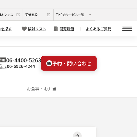
期オフィス
研修施設
TKPのサービス一覧
場を探す
検討リスト
閲覧履歴
よくあるご質問
06-4400-5263
専用
予約・問い合わせ
06-6926-4244
み・
望の方
お食事・お弁当