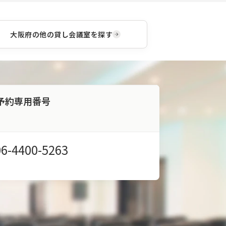
ログ
お預
ラム
かり
をご
致し
提供
ま
大阪府
の他の貸し会議室を探す
いた
す。
しま
荷物
す。
は事
前に
送り
当日
予約専用番号
は手
ぶら
で来
館頂
く事
06-4400-5263
が可
能で
す。