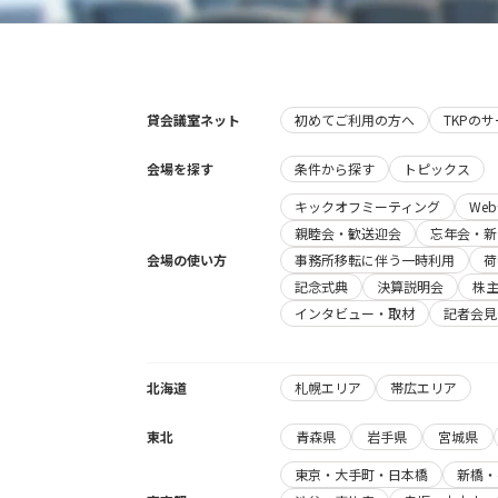
貸会議室ネット
初めてご利用の方へ
TKPの
会場を探す
条件から探す
トピックス
キックオフミーティング
We
親睦会・歓送迎会
忘年会・新
会場の使い方
事務所移転に伴う一時利用
荷
記念式典
決算説明会
株
インタビュー・取材
記者会見
北海道
札幌エリア
帯広エリア
東北
青森県
岩手県
宮城県
東京・大手町・日本橋
新橋・