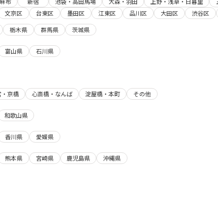
麻布
新宿
池袋・高田馬場
大森・羽田
上野・浅草・日暮里
文京区
台東区
墨田区
江東区
品川区
大田区
渋谷区
栃木県
群馬県
茨城県
富山県
石川県
宮・京橋
心斎橋・なんば
淀屋橋・本町
その他
和歌山県
香川県
愛媛県
熊本県
宮崎県
鹿児島県
沖縄県