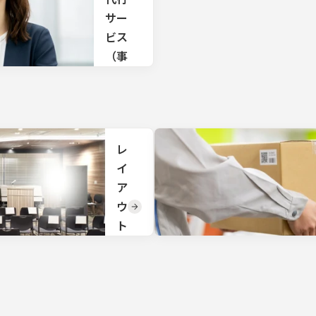
プロ
ポ
サー
デュ
ー
ー
ビス
ス、
ト
（事
年間
マー
務局
配信
ケテ
方法
代
ィン
の企
行/
グサ
画か
ポー
ら回
採用
ト、
線手
レ
代
同時
配、
通訳
イ
行）
会
サポ
場・
ア
採用代
ー
機材
ウ
行・事
ト、
選
務局代
事務
定、
ト
行から
局運
機材
変
会場手
営ま
設
配・運
で総
更
置、
営サポ
合的
現地
TKP
ートま
なサ
での
の会
で全て
ポー
オペ
場で
お任せ
トを