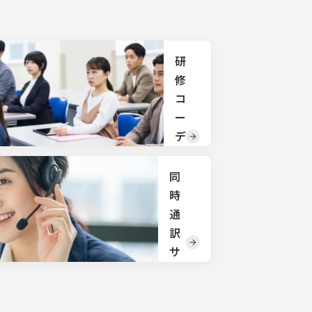
括で承
配
りま
す。
サイ
トに
掲載
研
され
修
てい
ない
コ
備品
ー
の手
配も
デ
承り
ィ
ま
ネ
す。
同
ご希
ー
時
望の
ト
通
備品
がご
訳
研修
ざい
会
サ
まし
場、
た
ー
宿
ら、
泊、
ビ
お気
お食
軽に
ス