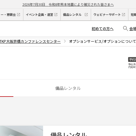
2026年7月30日
令和8年熊本地震により被災された皆さまへ
ィー・懇親会
イベント企画・運営
備品レンタル
ウェビナーサポート
短
初めての方へ
会
TKP大阪京橋カンファレンスセンター
オプションサービス/オプションについて
予約
予約済
内見希
備品レンタル
備品レンタル