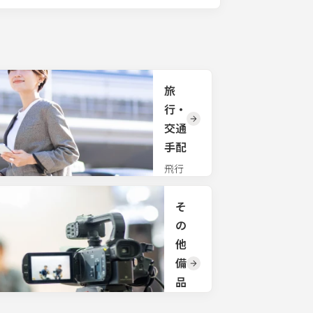
旅
行・
交通
手配
飛行
機、新
幹線、
そ
貸切バ
スな
の
ど、手
他
間のか
かる大
備
人数の
品
交通手
手
配も一