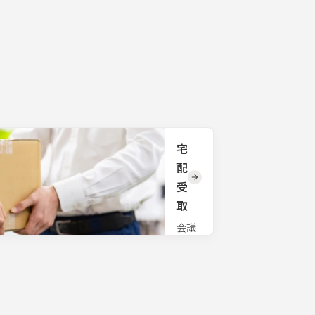
事、
ご相
交通
多言語
談く
手段
対応の
ださ
だけ
必要な
い。
でな
大型会
く、
議にも
研修
対応で
講師
きる同
や研
時通訳
修プ
システ
ログ
ムをご
ラム
宅
用意し
のお
ており
配
悩み
ます。
受
もご
国際会
相談
取
議や
くだ
MICE、
さ
会議
学会や
い。
でお
コンベ
課題
使い
ンショ
に合
の物
ンでご
わせ
品を
利用い
た研
事務
ただけ
修プ
所で
ます。