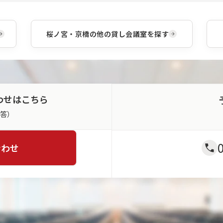
レー
は豊
くださ
いた
ショ
富な
い。
しま
ンま
レイ
す。
です
桜ノ宮・京橋
の他の貸し会議室を探す
アウ
べて
トパ
ワン
ター
スト
ンか
ップ
らご
で対
利用
応い
に合
たし
わせはこちら
わせ
ま
てお
す。
返答）
選び
いた
だけ
合わせ
ま
す。
※一
部会
場・
パタ
ーン
は対