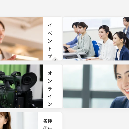
直営
だく
のリ
お客
ゾー
様や
トホ
来場
テル
者様
イ
や旅
向け
ベ
館も
の手
ござ
ン
土
いま
産・
ト
すの
贈答
で、
プ
品を
ご利
取り
ロ
用用
揃え
デ
途に
オ
てお
応じ
りま
ュ
ン
たプ
す。
ー
ラ
ラン
をご
ス
イ
提案
ン
戦略
いた
立
しま
配
案、
す。
信
各種
総合
的な
サ
代行