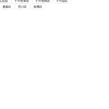
五反田
その他東部
その他西部
千代田区
豊島区
荒川区
板橋区