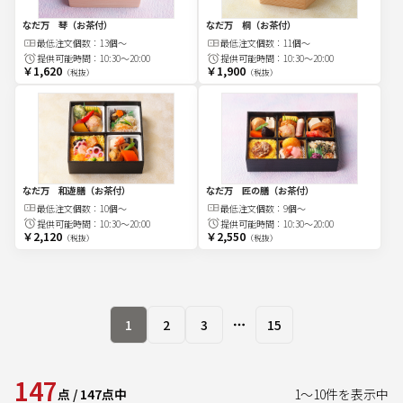
なだ万 琴（お茶付）
なだ万 桐（お茶付）
最低注文
個
数：
13個～
最低注文
個
数：
11個～
提供可能時間：
10:30～20:00
提供可能時間：
10:30～20:00
￥1,620
￥1,900
（税抜）
（税抜）
なだ万 和遊膳（お茶付）
なだ万 匠の膳（お茶付）
最低注文
個
数：
10個～
最低注文
個
数：
9個～
提供可能時間：
10:30～20:00
提供可能時間：
10:30～20:00
￥2,120
￥2,550
（税抜）
（税抜）
1
2
3
15
More pages
147
点
/
147
点中
1
～
10
件を表示中