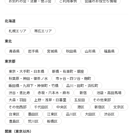
お別れの会・法要・偲ぶ会
ご利用事例
会議のお役立ち情報
北海道
札幌エリア
帯広エリア
東北
青森県
岩手県
宮城県
秋田県
山形県
福島県
東京都
東京・大手町・日本橋
新橋・有楽町・銀座
秋葉原・神田・御茶ノ水
市ヶ谷・四ツ谷・麹町
飯田橋・九段下・神保町・竹橋
品川・田町・浜松町
渋谷・恵比寿
赤坂・六本木・麻布
新宿
池袋・高田馬場
大森・羽田
上野・浅草・日暮里
五反田
その他東部
その他西部
千代田区
中央区
港区
新宿区
文京区
台東区
墨田区
江東区
品川区
大田区
渋谷区
豊島区
荒川区
板橋区
関東（東京以外）