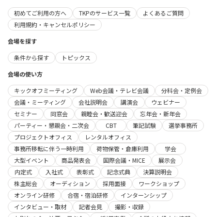
初めてご利用の方へ
TKPのサービス一覧
よくあるご質問
利用規約・キャンセルポリシー
会場を探す
条件から探す
トピックス
会場の使い方
キックオフミーティング
Web会議・テレビ会議
分科会・定例会
会議・ミーティング
会社説明会
講演会
ウェビナー
セミナー
同窓会
親睦会・歓送迎会
忘年会・新年会
パーティー・懇親会・二次会
CBT
筆記試験
選挙事務所
プロジェクトオフィス
レンタルオフィス
事務所移転に伴う一時利用
荷物保管・倉庫利用
学会
大型イベント
商品発表会
国際会議・MICE
展示会
内定式
入社式
表彰式
記念式典
決算説明会
株主総会
オーディション
採用面接
ワークショップ
オンライン研修
合宿・宿泊研修
インターンシップ
インタビュー・取材
記者会見
撮影・収録