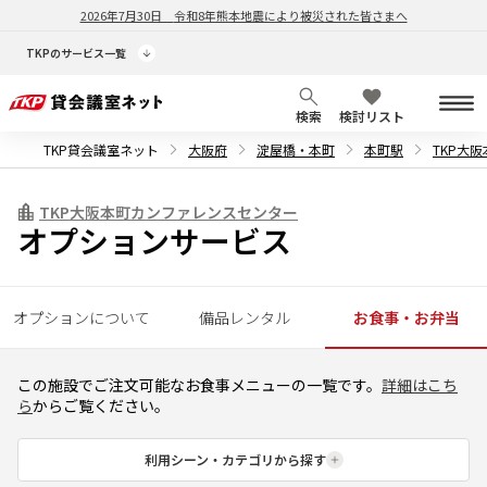
2026年7月30日
令和8年熊本地震により被災された皆さまへ
TKPのサービス一覧
検索
検討リスト
TKP貸会議室ネット
大阪府
淀屋橋・本町
本町駅
TKP大
TKP大阪本町カンファレンスセンター
オプションサービス
オプションについて
備品レンタル
お食事・お弁当
この施設でご注文可能なお食事メニューの一覧です。
詳細はこち
ら
からご覧ください。
利用シーン・カテゴリから探す