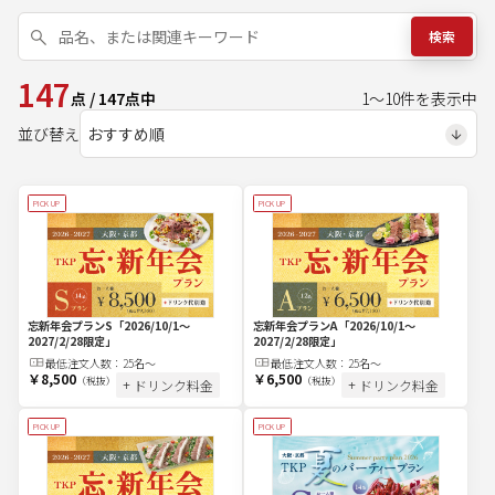
検索
147
点
/
147
点中
1
～
10
件を表示中
並び替え
PICK UP
PICK UP
忘新年会プランS
「2026/10/1～
忘新年会プランA
「2026/10/1～
2027/2/28限定」
2027/2/28限定」
最低注文
人
数：
25名〜
最低注文
人
数：
25名〜
￥8,500
￥6,500
（税抜）
（税抜）
+ ドリンク料金
+ ドリンク料金
PICK UP
PICK UP