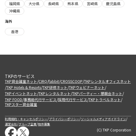
福岡県
大分県
長崎県
熊本県
宮崎県
鹿児島県
沖縄県
海外
香港
TKPのサービス
/
/
/
/
TKP貸会議室ネット
CIRQ
fabbit
CROSSCOOP
TKPレンタルオフィスネット
/
/
/
/
TKP Hotels & Resorts
TKP研修ネット
TKPウェビナーネット
/
/
/
TKPイベントネット
TKPレンタルネット
TKPパーティー・懇親会ネット
/
/
/
/
TKP FOOD
事務局代行サービス
採用代行サービス
TKPトラベルネット
TKPスター貸会議室
/
/
/
利用規約・キャンセルポリシー
プライバシーポリシー
ソーシャルメディアガイドライン
/
/
運営会社
グループ企業
物件募集
(C) TKP Corporation