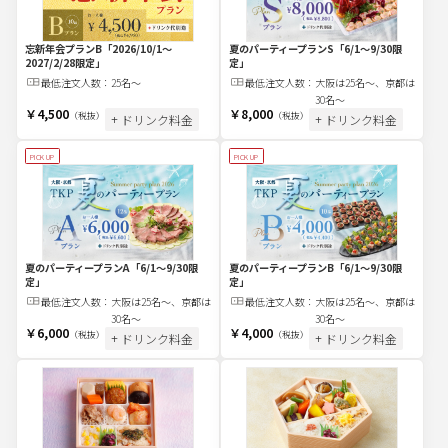
忘新年会プランB
「2026/10/1～
夏のパーティープランS
「6/1～9/30限
2027/2/28限定」
定」
最低注文
人
数：
25名〜
最低注文
人
数：
大阪は25名～、京都は
30名～
￥4,500
￥8,000
（税抜）
（税抜）
+ ドリンク料金
+ ドリンク料金
PICK UP
PICK UP
夏のパーティープランA
「6/1～9/30限
夏のパーティープランB
「6/1～9/30限
定」
定」
最低注文
人
数：
大阪は25名～、京都は
最低注文
人
数：
大阪は25名～、京都は
30名～
30名～
￥6,000
￥4,000
（税抜）
（税抜）
+ ドリンク料金
+ ドリンク料金