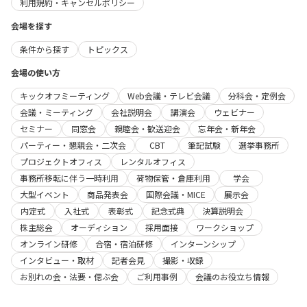
利用規約・キャンセルポリシー
会場を探す
条件から探す
トピックス
会場の使い方
キックオフミーティング
Web会議・テレビ会議
分科会・定例会
会議・ミーティング
会社説明会
講演会
ウェビナー
セミナー
同窓会
親睦会・歓送迎会
忘年会・新年会
パーティー・懇親会・二次会
CBT
筆記試験
選挙事務所
プロジェクトオフィス
レンタルオフィス
事務所移転に伴う一時利用
荷物保管・倉庫利用
学会
大型イベント
商品発表会
国際会議・MICE
展示会
内定式
入社式
表彰式
記念式典
決算説明会
株主総会
オーディション
採用面接
ワークショップ
オンライン研修
合宿・宿泊研修
インターンシップ
インタビュー・取材
記者会見
撮影・収録
お別れの会・法要・偲ぶ会
ご利用事例
会議のお役立ち情報