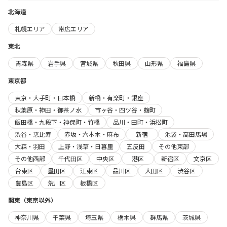
北海道
札幌エリア
帯広エリア
東北
青森県
岩手県
宮城県
秋田県
山形県
福島県
東京都
東京・大手町・日本橋
新橋・有楽町・銀座
秋葉原・神田・御茶ノ水
市ヶ谷・四ツ谷・麹町
飯田橋・九段下・神保町・竹橋
品川・田町・浜松町
渋谷・恵比寿
赤坂・六本木・麻布
新宿
池袋・高田馬場
大森・羽田
上野・浅草・日暮里
五反田
その他東部
その他西部
千代田区
中央区
港区
新宿区
文京区
台東区
墨田区
江東区
品川区
大田区
渋谷区
豊島区
荒川区
板橋区
関東（東京以外）
神奈川県
千葉県
埼玉県
栃木県
群馬県
茨城県