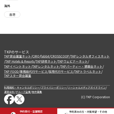
海外
香港
TKPのサービス
/
/
/
/
TKP貸会議室ネット
CIRQ
fabbit
CROSSCOOP
TKPレンタルオフィスネット
/
/
/
/
TKP Hotels & Resorts
TKP研修ネット
TKPウェビナーネット
/
/
/
TKPイベントネット
TKPレンタルネット
TKPパーティー・懇親会ネット
/
/
/
/
TKP FOOD
事務局代行サービス
採用代行サービス
TKPトラベルネット
TKPスター貸会議室
/
/
/
利用規約・キャンセルポリシー
プライバシーポリシー
ソーシャルメディアガイドライン
/
/
運営会社
グループ企業
物件募集
(C) TKP Corporation
予約受付・空室確認
予約済みの方・内覧希望・その他