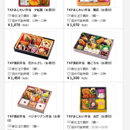
TKPあじわい弁当 夕紅葉（お茶付）
TKPあじわい弁当 舞萩（お茶付）
最低注文
個
数：
5個～
最低注文
個
数：
5個～
提供可能時間：
10時～19時
提供可能時間：
10時～19時
￥1,070
￥1,070
（税抜）
（税抜）
TKP満彩弁当 花かんざし（お茶付）
TKP満彩弁当 姫ごろも（お茶付）
最低注文
個
数：
5個～
最低注文
個
数：
5個～
提供可能時間：
10時～20時
提供可能時間：
10時～20時
￥1,450
￥1,300
（税抜）
（税抜）
TKP満彩弁当 ベジタリアン弁当（お茶
TKPあじわい弁当 光芒（お茶付）
付）
最低注文
個
数：
5個～
最低注文
個
数：
5個～
提供可能時間：
10:00～19:00