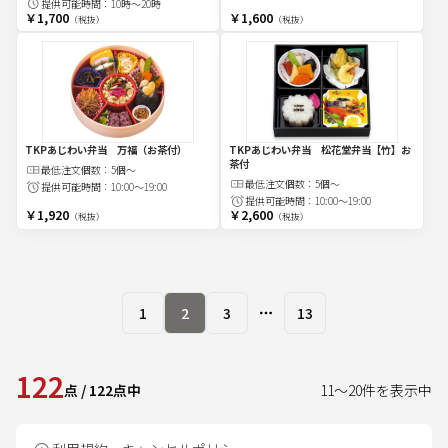
提供可能時間：
10時～20時
￥1,700
￥1,600
（税抜）
（税抜）
TKPあじわい弁当 万福（お茶付）
TKPあじわい弁当 松花堂弁当【竹】お
茶付
最低注文
個
数：
5個～
最低注文
個
数：
5個～
提供可能時間：
10:00～19:00
提供可能時間：
10:00～19:00
￥1,920
￥2,600
（税抜）
（税抜）
1
2
3
13
More pages
122
点
/
122
点中
11
～
20
件を表示中