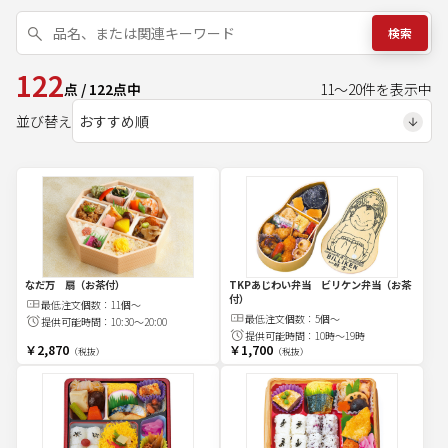
検索
122
点
/
122
点中
11
～
20
件を表示中
並び替え
なだ万 扇（お茶付）
TKPあじわい弁当 ビリケン弁当（お茶
付）
最低注文
個
数：
11個～
最低注文
個
数：
5個～
提供可能時間：
10:30～20:00
提供可能時間：
10時～19時
￥2,870
￥1,700
（税抜）
（税抜）