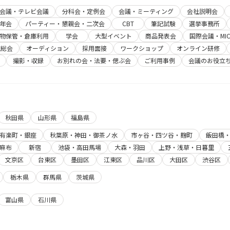
b会議・テレビ会議
分科会・定例会
会議・ミーティング
会社説明会
年会
パーティー・懇親会・二次会
CBT
筆記試験
選挙事務所
物保管・倉庫利用
学会
大型イベント
商品発表会
国際会議・MIC
主総会
オーディション
採用面接
ワークショップ
オンライン研修
撮影・収録
お別れの会・法要・偲ぶ会
ご利用事例
会議のお役立
秋田県
山形県
福島県
有楽町・銀座
秋葉原・神田・御茶ノ水
市ヶ谷・四ツ谷・麹町
飯田橋
麻布
新宿
池袋・高田馬場
大森・羽田
上野・浅草・日暮里
文京区
台東区
墨田区
江東区
品川区
大田区
渋谷区
栃木県
群馬県
茨城県
富山県
石川県