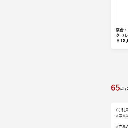
演台・花
ク セ
￥18,
65
点
/
利
※写真
※商品