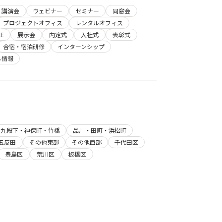
講演会
ウェビナー
セミナー
同窓会
プロジェクトオフィス
レンタルオフィス
E
展示会
内定式
入社式
表彰式
合宿・宿泊研修
インターンシップ
ち情報
・九段下・神保町・竹橋
品川・田町・浜松町
五反田
その他東部
その他西部
千代田区
豊島区
荒川区
板橋区