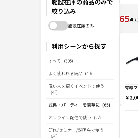
施設在庫の商品のみで
絞り込み
65
点
/
施設在庫のみ
利用シーンから探す
すべて
(
305
)
よく使われる備品
(
40
)
偉い人を招くイベントで使う
有線マ
(
42
)
￥2,0
式典・パーティーを豪華に
(
65
)
オンライン配信で使う
(
22
)
研修/セミナー/説明会で使う
(
86
)