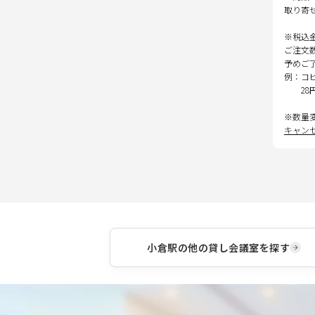
取り寄
※税込
ご注文
予めご
例：コ
28
※数量
キャン
小倉駅
の他の貸し会議室を探す