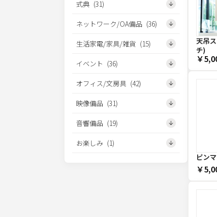
式典
(
31
)
ネットワーク/OA備品
(
36
)
天吊スク
生活家電/家具/雑貨
(
15
)
チ)
￥5,0
イベント
(
36
)
オフィス/文房具
(
42
)
映像備品
(
31
)
音響備品
(
19
)
お楽しみ
(
1
)
ピンマ
￥5,0