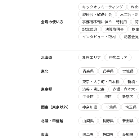
キックオフミーティング
We
親睦会・歓送迎会
忘年会・新
会場の使い方
事務所移転に伴う一時利用
荷
記念式典
決算説明会
株
インタビュー・取材
記者会見
北海道
札幌エリア
帯広エリア
東北
青森県
岩手県
宮城県
東京・大手町・日本橋
新橋・
東京都
渋谷・恵比寿
赤坂・六本木・
中央区
港区
新宿区
関東（東京以外）
神奈川県
千葉県
埼玉県
北陸・甲信越
山梨県
長野県
新潟県
東海
岐阜県
静岡県
愛知県