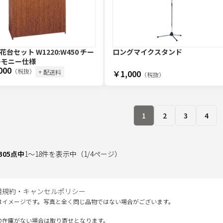
台セット W1220:W450 チー
ロングマイクスタンド
レモニー仕様
000
（税抜）
+ 配送料
￥1,000
（税抜）
1
2
3
4
305
点中
1
～
18
件を表示中
（
1
/
4
ページ）
用規約・キャンセルポリシー
はイメージです。写真と全く同じ品物ではない場合がございます。
の在庫がない場合は取り寄せとなります。