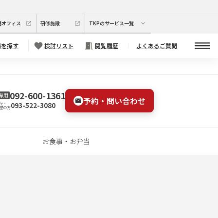
期オフィス
研修施設
TKPのサービス一覧
場を探す
検討リスト
閲覧履歴
よくあるご質問
092-600-1361
専用
予約・問い合わせ
093-522-3080
み・
望の方
お食事・お弁当