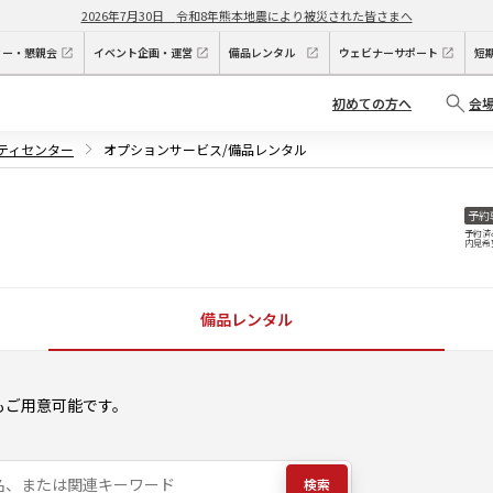
2026年7月30日
令和8年熊本地震により被災された皆さまへ
ィー・懇親会
イベント企画・運営
備品レンタル
ウェビナーサポート
短
初めての方へ
会
シティセンター
オプションサービス/備品レンタル
予約
予約済
内見希
備品レンタル
もご用意可能です。
検索