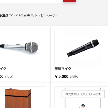
305
点中
1
～
18
件を表示中
（
1
/
4
ページ）
イク
無線マイク
00
￥5,000
（税抜）
（税抜）