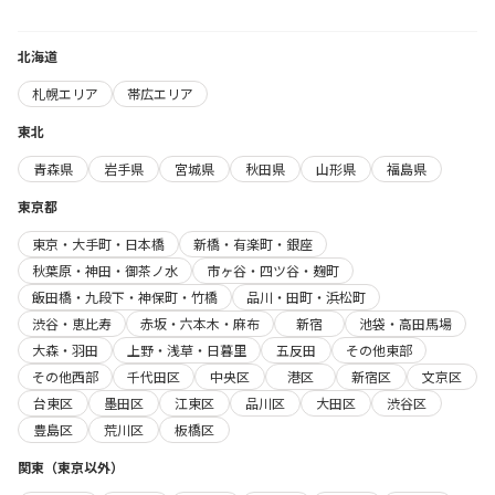
北海道
札幌エリア
帯広エリア
東北
青森県
岩手県
宮城県
秋田県
山形県
福島県
東京都
東京・大手町・日本橋
新橋・有楽町・銀座
秋葉原・神田・御茶ノ水
市ヶ谷・四ツ谷・麹町
飯田橋・九段下・神保町・竹橋
品川・田町・浜松町
渋谷・恵比寿
赤坂・六本木・麻布
新宿
池袋・高田馬場
大森・羽田
上野・浅草・日暮里
五反田
その他東部
その他西部
千代田区
中央区
港区
新宿区
文京区
台東区
墨田区
江東区
品川区
大田区
渋谷区
豊島区
荒川区
板橋区
関東（東京以外）