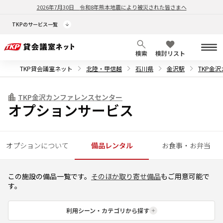
2026年7月30日
令和8年熊本地震により被災された皆さまへ
TKPのサービス一覧
検索
検討リスト
TKP貸会議室ネット
北陸・甲信越
石川県
金沢駅
TKP金
TKP金沢カンファレンスセンター
オプションサービス
オプションについて
備品レンタル
お食事・お弁当
この施設の備品一覧です。
そのほか取り寄せ備品
もご用意可能で
す。
利用シーン・カテゴリから探す