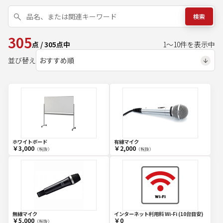
検索
305
点
/
305
点中
1
～
10
件を表示中
並び替え
ホワイトボード
有線マイク
￥3,000
￥2,000
（税抜）
（税抜）
無線マイク
インターネット利用料 Wi-Fi (10台目安)
￥5,000
￥0
（税抜）