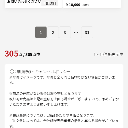
お問い合わせください
+ 配送料
￥10,000
（税抜）
1
2
3
31
More pages
305
点
/
305
点中
1
～
10
件を表示中
利用規約・キャンセルポリシー
※写真はイメージです。写真と全く同じ品物ではない場合がございま
す。
※商品の在庫がない場合は取り寄せとなります。
取り寄せ商品は上記の金額を上回る場合がございますので、予めご了承
いただきますようお願い申し上げます。
※税込金額については、1商品あたりの単価となります。
ご注文数によっては、合計額が表示単価の倍数と異なる場合がございま
す。