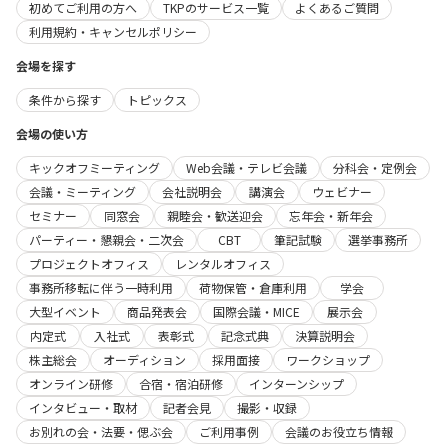
初めてご利用の方へ
TKPのサービス一覧
よくあるご質問
利用規約・キャンセルポリシー
会場を探す
条件から探す
トピックス
会場の使い方
キックオフミーティング
Web会議・テレビ会議
分科会・定例会
会議・ミーティング
会社説明会
講演会
ウェビナー
セミナー
同窓会
親睦会・歓送迎会
忘年会・新年会
パーティー・懇親会・二次会
CBT
筆記試験
選挙事務所
プロジェクトオフィス
レンタルオフィス
事務所移転に伴う一時利用
荷物保管・倉庫利用
学会
大型イベント
商品発表会
国際会議・MICE
展示会
内定式
入社式
表彰式
記念式典
決算説明会
株主総会
オーディション
採用面接
ワークショップ
オンライン研修
合宿・宿泊研修
インターンシップ
インタビュー・取材
記者会見
撮影・収録
お別れの会・法要・偲ぶ会
ご利用事例
会議のお役立ち情報