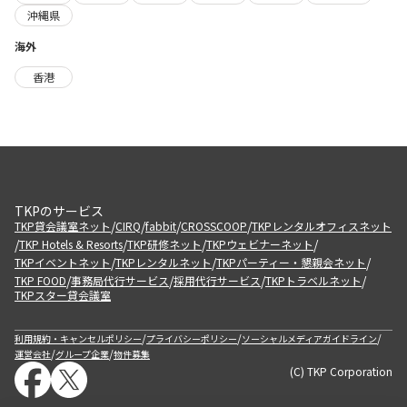
沖縄県
海外
香港
TKPのサービス
/
/
/
/
TKP貸会議室ネット
CIRQ
fabbit
CROSSCOOP
TKPレンタルオフィスネット
/
/
/
/
TKP Hotels & Resorts
TKP研修ネット
TKPウェビナーネット
/
/
/
TKPイベントネット
TKPレンタルネット
TKPパーティー・懇親会ネット
/
/
/
/
TKP FOOD
事務局代行サービス
採用代行サービス
TKPトラベルネット
TKPスター貸会議室
/
/
/
利用規約・キャンセルポリシー
プライバシーポリシー
ソーシャルメディアガイドライン
/
/
運営会社
グループ企業
物件募集
(C) TKP Corporation