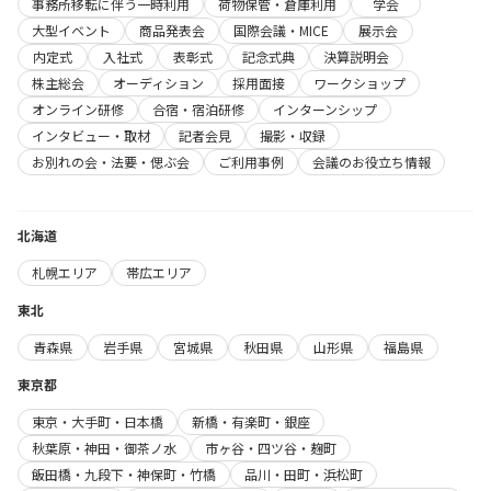
事務所移転に伴う一時利用
荷物保管・倉庫利用
学会
大型イベント
商品発表会
国際会議・MICE
展示会
内定式
入社式
表彰式
記念式典
決算説明会
株主総会
オーディション
採用面接
ワークショップ
オンライン研修
合宿・宿泊研修
インターンシップ
インタビュー・取材
記者会見
撮影・収録
お別れの会・法要・偲ぶ会
ご利用事例
会議のお役立ち情報
北海道
札幌エリア
帯広エリア
東北
青森県
岩手県
宮城県
秋田県
山形県
福島県
東京都
東京・大手町・日本橋
新橋・有楽町・銀座
秋葉原・神田・御茶ノ水
市ヶ谷・四ツ谷・麹町
飯田橋・九段下・神保町・竹橋
品川・田町・浜松町