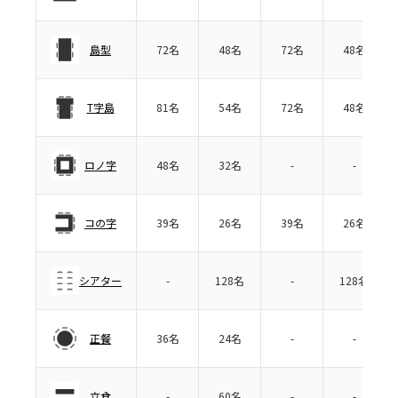
島型
72名
48名
72名
48名
T字島
81名
54名
72名
48名
ロノ字
48名
32名
-
-
コの字
39名
26名
39名
26名
シアター
-
128名
-
128名
正餐
36名
24名
-
-
立食
-
60名
-
-