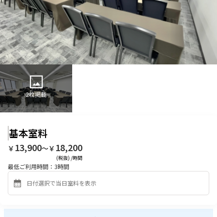
2
枚掲載
基本室料
13,900
18,200
￥
〜￥
(税抜) /時間
最低ご利用時間：
3
時間