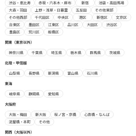
渋谷・恵比寿
赤坂・六本木・麻布
新宿
池袋・高田馬場
大森・羽田
上野・浅草・日暮里
五反田
その他東部
その他西部
千代田区
中央区
港区
新宿区
文京区
台東区
墨田区
江東区
品川区
大田区
渋谷区
豊島区
荒川区
板橋区
関東（東京以外）
神奈川県
千葉県
埼玉県
栃木県
群馬県
茨城県
北陸・甲信越
山梨県
長野県
新潟県
富山県
石川県
東海
岐阜県
静岡県
愛知県
大阪府
大阪・梅田
新大阪
桜ノ宮・京橋
心斎橋・なんば
淀屋橋・本町
その他
関西（大阪以外）