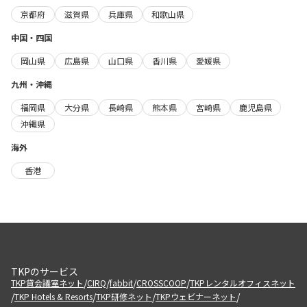
京都府
滋賀県
兵庫県
和歌山県
中国・四国
岡山県
広島県
山口県
香川県
愛媛県
九州・沖縄
福岡県
大分県
長崎県
熊本県
宮崎県
鹿児島県
沖縄県
海外
香港
TKPのサービス
/
/
/
/
TKP貸会議室ネット
CIRQ
fabbit
CROSSCOOP
TKPレンタルオフィスネット
/
/
/
/
TKP Hotels & Resorts
TKP研修ネット
TKPウェビナーネット