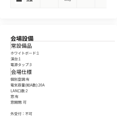
会場設備
常設備品
ホワイトボード
:
1
演台
:
1
電源タップ
:
3
会場仕様
個別空調:有

電気容量(総A数):20A

LAN口数:2

窓:有

窓開閉: 可

外受付：不可