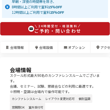
早朝・深夜の時間帯を除き、
8時間以上ご利用で室料
15％OFF
12時間以上ご利用で室料
25％OFF
24時間受付・相談無料
ご予約・問い合わせ
会場情報
会場設備
オプション
アク
会場情報
スクール形式最大90名のカンファレンスルームでございま
す。
会議、セミナー、試験、懇親会などの利用に最適です。
※照明・空調は会場内で操作可能です。
カンファレンスルーム
レイアウト変更対応可
個別空調
窓開閉OK
室外受付可