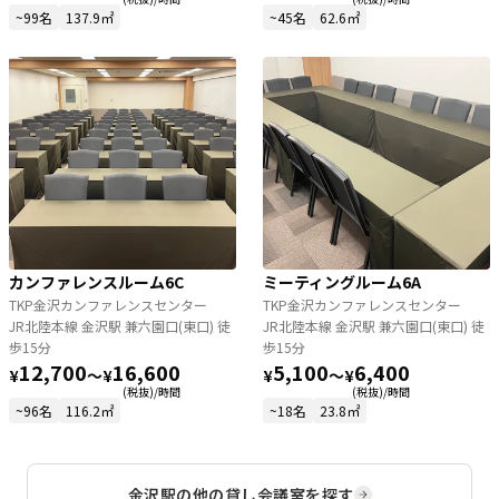
~99名
137.9㎡
~45名
62.6㎡
カンファレンスルーム6C
ミーティングルーム6A
TKP金沢カンファレンスセンター
TKP金沢カンファレンスセンター
JR北陸本線 金沢駅 兼六園口(東口) 徒
JR北陸本線 金沢駅 兼六園口(東口) 徒
歩15分
歩15分
12,700
16,600
5,100
6,400
¥
〜
¥
¥
〜
¥
(税抜)/時間
(税抜)/時間
~96名
116.2㎡
~18名
23.8㎡
金沢駅
の他の貸し会議室を探す