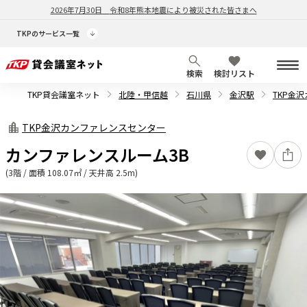
2026年7月30日
令和8年熊本地震により被災された皆さまへ
TKPのサービス一覧
検索
検討リスト
TKP貸会議室ネット
北陸・甲信越
石川県
金沢駅
TKP金
TKP金沢カンファレンスセンター
カンファレンスルーム3B
(3階 / 面積 108.07㎡ / 天井高 2.5m)