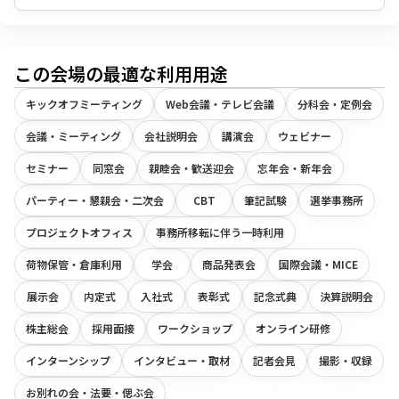
この会場の最適な利用用途
キックオフミーティング
Web会議・テレビ会議
分科会・定例会
会議・ミーティング
会社説明会
講演会
ウェビナー
セミナー
同窓会
親睦会・歓送迎会
忘年会・新年会
パーティー・懇親会・二次会
CBT
筆記試験
選挙事務所
プロジェクトオフィス
事務所移転に伴う一時利用
荷物保管・倉庫利用
学会
商品発表会
国際会議・MICE
展示会
内定式
入社式
表彰式
記念式典
決算説明会
株主総会
採用面接
ワークショップ
オンライン研修
インターンシップ
インタビュー・取材
記者会見
撮影・収録
お別れの会・法要・偲ぶ会