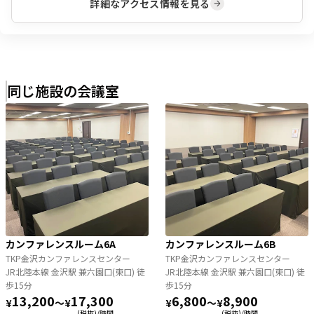
詳細なアクセス情報を見る
同じ施設の会議室
カンファレンスルーム6A
カンファレンスルーム6B
TKP金沢カンファレンスセンター
TKP金沢カンファレンスセンター
JR北陸本線 金沢駅 兼六園口(東口) 徒
JR北陸本線 金沢駅 兼六園口(東口) 徒
歩15分
歩15分
13,200
17,300
6,800
8,900
¥
〜
¥
¥
〜
¥
(税抜)/時間
(税抜)/時間