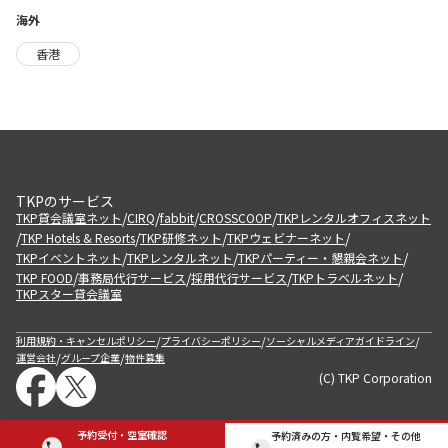
海外
香港
TKPのサービス
/
/
/
/
TKP貸会議室ネット
CIRQ
fabbit
CROSSCOOP
TKPレンタルオフィスネット
/
/
/
/
TKP Hotels & Resorts
TKP研修ネット
TKPウェビナーネット
/
/
/
TKPイベントネット
TKPレンタルネット
TKPパーティー・懇親会ネット
/
/
/
/
TKP FOOD
事務局代行サービス
採用代行サービス
TKPトラベルネット
TKPスター貸会議室
/
/
/
利用規約・キャンセルポリシー
プライバシーポリシー
ソーシャルメディアガイドライン
/
/
運営会社
グループ企業
物件募集
(C) TKP Corporation
予約受付・空室確認
予約済みの方・内覧希望・その他