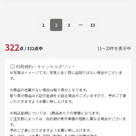
1
2
3
33
More pages
322
点
/
322
点中
11
～
20
件を表示中
利用規約・キャンセルポリシー
※写真はイメージです。写真と全く同じ品物ではない場合がございま
す。
※商品の在庫がない場合は取り寄せとなります。
取り寄せ商品は上記の金額を上回る場合がございますので、予めご了承
いただきますようお願い申し上げます。
※税込金額については、1商品あたりの単価となります。
ご注文数によっては、合計額が表示単価の倍数と異なる場合がございま
す。
予めご了承いただきますようお願い申し上げます。
例：コピー（白黒）28円（税抜）を10枚ご利用の場合