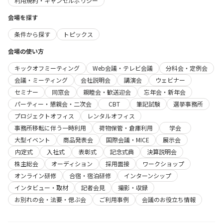
利用規約・キャンセルポリシー
会場を探す
条件から探す
トピックス
会場の使い方
キックオフミーティング
Web会議・テレビ会議
分科会・定例会
会議・ミーティング
会社説明会
講演会
ウェビナー
セミナー
同窓会
親睦会・歓送迎会
忘年会・新年会
パーティー・懇親会・二次会
CBT
筆記試験
選挙事務所
プロジェクトオフィス
レンタルオフィス
事務所移転に伴う一時利用
荷物保管・倉庫利用
学会
大型イベント
商品発表会
国際会議・MICE
展示会
内定式
入社式
表彰式
記念式典
決算説明会
株主総会
オーディション
採用面接
ワークショップ
オンライン研修
合宿・宿泊研修
インターンシップ
インタビュー・取材
記者会見
撮影・収録
お別れの会・法要・偲ぶ会
ご利用事例
会議のお役立ち情報