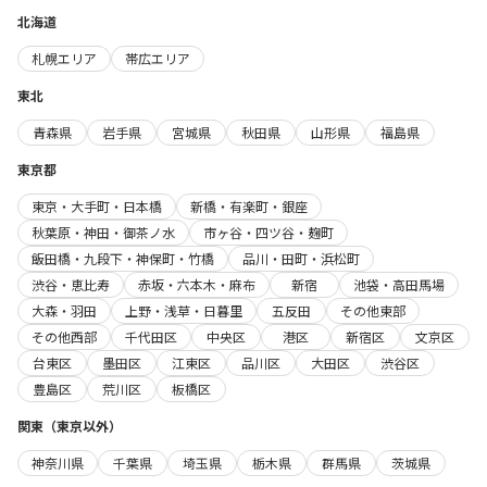
北海道
札幌エリア
帯広エリア
東北
青森県
岩手県
宮城県
秋田県
山形県
福島県
東京都
東京・大手町・日本橋
新橋・有楽町・銀座
秋葉原・神田・御茶ノ水
市ヶ谷・四ツ谷・麹町
飯田橋・九段下・神保町・竹橋
品川・田町・浜松町
渋谷・恵比寿
赤坂・六本木・麻布
新宿
池袋・高田馬場
大森・羽田
上野・浅草・日暮里
五反田
その他東部
その他西部
千代田区
中央区
港区
新宿区
文京区
台東区
墨田区
江東区
品川区
大田区
渋谷区
豊島区
荒川区
板橋区
関東（東京以外）
神奈川県
千葉県
埼玉県
栃木県
群馬県
茨城県