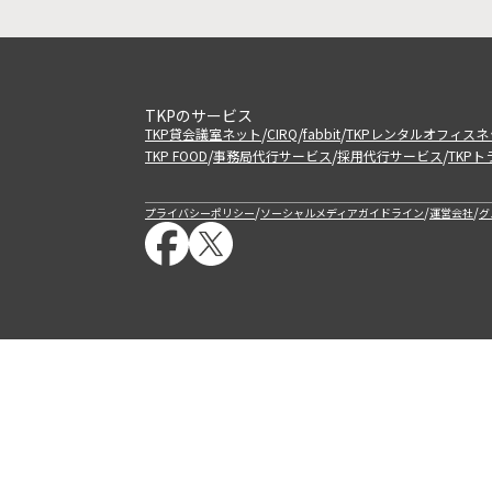
TKPのサービス
/
/
/
TKP貸会議室ネット
CIRQ
fabbit
TKPレンタルオフィスネ
/
/
/
TKP FOOD
事務局代行サービス
採用代行サービス
TKP
/
/
/
プライバシーポリシー
ソーシャルメディアガイドライン
運営会社
グ