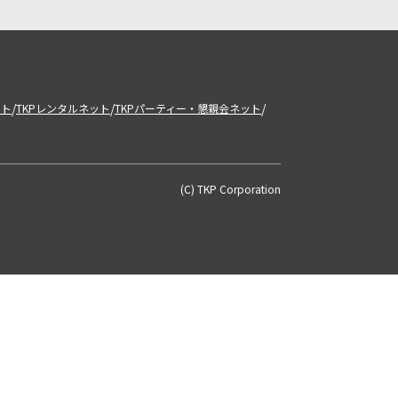
/
/
/
ット
TKPレンタルネット
TKPパーティー・懇親会ネット
(C) TKP Corporation