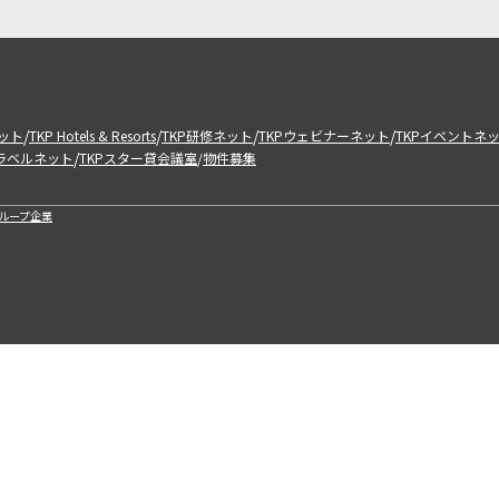
/
/
/
/
ット
TKP Hotels & Resorts
TKP研修ネット
TKPウェビナーネット
TKPイベントネ
/
トラベルネット
TKPスター貸会議室
物件募集
/
ループ企業