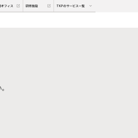
期オフィス
研修施設
TKPのサービス一覧
い。