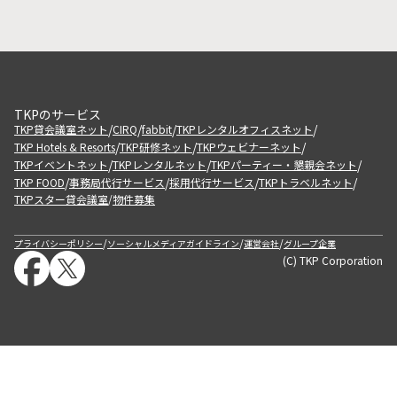
TKPのサービス
/
/
/
/
TKP貸会議室ネット
CIRQ
fabbit
TKPレンタルオフィスネット
/
/
/
TKP Hotels & Resorts
TKP研修ネット
TKPウェビナーネット
/
/
/
TKPイベントネット
TKPレンタルネット
TKPパーティー・懇親会ネット
/
/
/
/
TKP FOOD
事務局代行サービス
採用代行サービス
TKPトラベルネット
TKPスター貸会議室
物件募集
/
/
/
/
プライバシーポリシー
ソーシャルメディアガイドライン
運営会社
グループ企業
(C) TKP Corporation