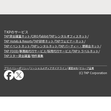
TKPのサービス
/
/
/
/
TKP貸会議室ネット
CIRQ
fabbit
TKPレンタルオフィスネット
/
/
/
TKP Hotels & Resorts
TKP研修ネット
TKPウェビナーネット
/
/
/
TKPイベントネット
TKPレンタルネット
TKPパーティー・懇親会ネット
/
/
/
/
TKP FOOD
事務局代行サービス
採用代行サービス
TKPトラベルネット
TKPスター貸会議室
物件募集
/
/
/
/
プライバシーポリシー
ソーシャルメディアガイドライン
運営会社
グループ企業
(C) TKP Corporation