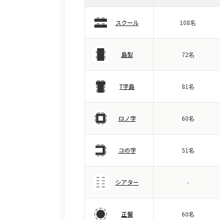
スクール
108名
島型
72名
T字島
81名
ロノ字
60名
コの字
51名
シアター
-
正餐
60名