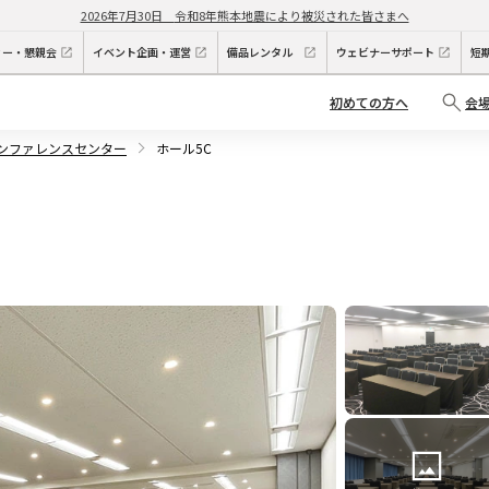
2026年7月30日
令和8年熊本地震により被災された皆さまへ
ィー・懇親会
イベント企画・運営
備品レンタル
ウェビナーサポート
短
初めての方へ
会
カンファレンスセンター
ホール5C