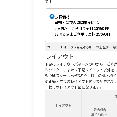
です。
お得価格
早朝・深夜の時間帯を除き、
8時間以上ご利用で室料
15％OFF
12時間以上ご利用で室料
25％OFF
ホール
レイアウト変更対応可
個別空調
窓
レイアウト
下記のレイアウトパターンの中から、ご利
※シアター、または下記レイアウト以外を
※原則スクール形式3名掛け以上の机・椅
※正餐・立食のレイアウト図は表記されて
数でのレイアウト図になります。
レイアウト
最大収容
主に3名掛け