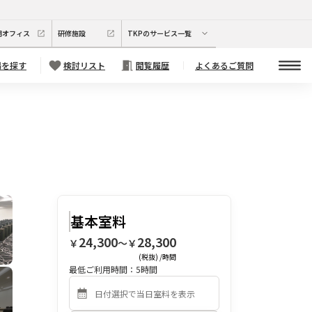
期オフィス
研修施設
TKPのサービス一覧
場を探す
検討リスト
閲覧履歴
よくあるご質問
基本室料
24,300
28,300
￥
〜￥
(税抜) /時間
最低ご利用時間：
5
時間