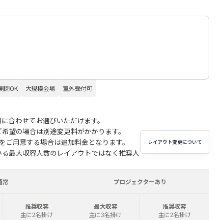
開閉OK
大規模会場
室外受付可
用に合わせてお選びいただけます。
ご希望の場合は別途変更料がかかります。
子をご用意する場合は追加料金となります。
レイアウト変更について
いる最大収容人数のレイアウトではなく推奨人
通常
プロジェクターあり
推奨収容
最大収容
推奨収容
主に2名掛け
主に3名掛け
主に2名掛け