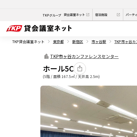
貸会議室ネット
宿泊施設
パーテ
TKPグループ
TKP貸会議室ネット
東京都
新宿区
市ヶ谷駅
TKP市ヶ谷
TKP市ヶ谷カンファレンスセンター
ホール5C
(5階 / 面積 167.5㎡ / 天井高 2.5m)