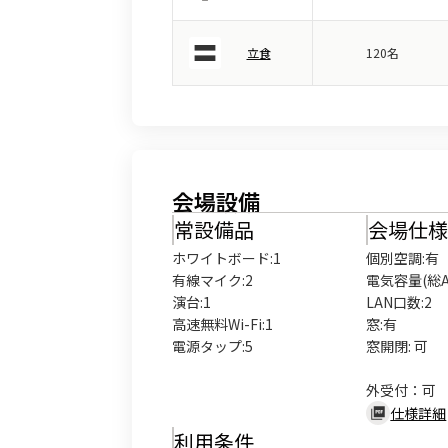
立食
120名
会場設備
常設備品
会場仕
ホワイトボード
:
1
個別空調:有

有線マイク
:
2
電気容量(総A数
演台
:
1
LAN口数:2

高速無料Wi-Fi
:
1
窓:有

電源タップ
:
5
窓開閉: 可

外受付：可
仕様詳細
利用条件