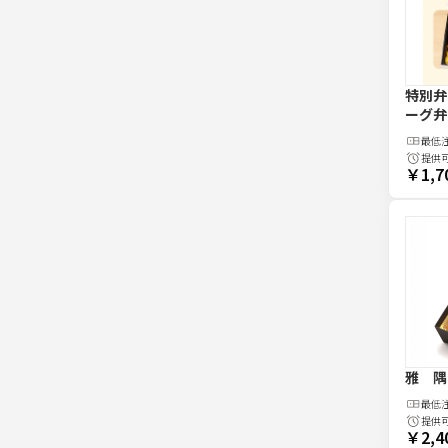
特別弁
ーグ弁
最低
提供
￥1,7
雅 隅
最低
提供
￥2,4