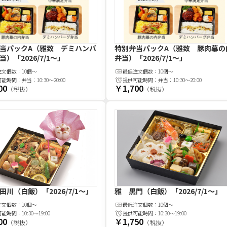
当パックA（雅致 デミハンバ
特別弁当パックA（雅致 豚肉幕の
当）
「2026/7/1〜」
弁当）
「2026/7/1〜」
注文
個
数：
10個～
最低注文
個
数：
10個～
可能時間：
弁当：10:30～20:00
提供可能時間：
弁当：10:30～20:00
00
￥1,700
（税抜）
（税抜）
田川（白飯）
「2026/7/1～」
雅 黒門（白飯）
「2026/7/1～」
注文
個
数：
10個～
最低注文
個
数：
10個～
可能時間：
10:30～19:00
提供可能時間：
10:30～19:00
00
￥1,750
（税抜）
（税抜）