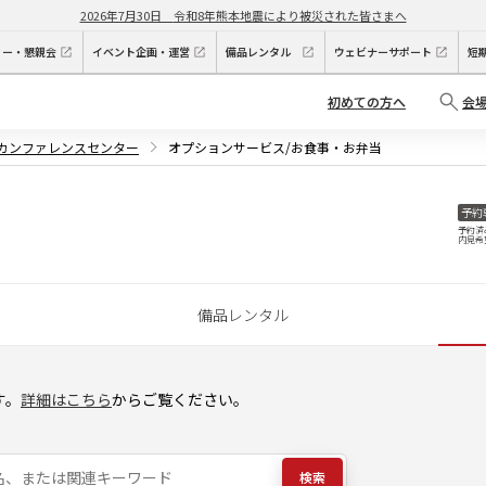
2026年7月30日
令和8年熊本地震により被災された皆さまへ
ィー・懇親会
イベント企画・運営
備品レンタル
ウェビナーサポート
短
初めての方へ
会
原カンファレンスセンター
オプションサービス/お食事・お弁当
予約
予約済
内見希
備品レンタル
す。
詳細はこちら
からご覧ください。
検索