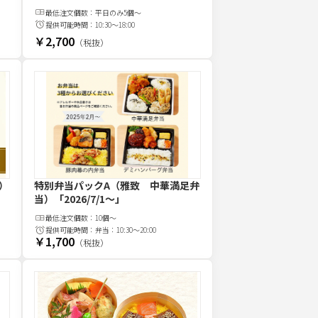
最低注文
個
数：
平日のみ5個～
提供可能時間：
10:30～18:00
￥2,700
（税抜）
）
特別弁当パックA（雅致 中華満足弁
当）
「2026/7/1〜」
最低注文
個
数：
10個～
提供可能時間：
弁当：10:30～20:00
￥1,700
（税抜）