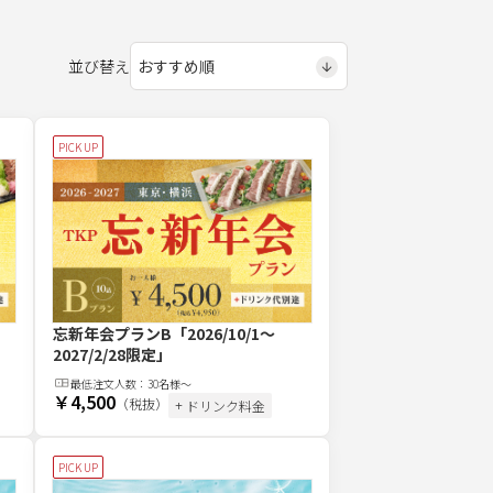
並び替え
PICK UP
忘新年会プランB
「2026/10/1～
2027/2/28限定」
最低注文
人
数：
30名様～
￥4,500
（税抜）
+ ドリンク料金
PICK UP