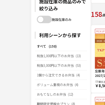
施設在庫の商品のみで
絞り込み
158
施設在庫のみ
PICK UP
利用シーンから探す
すべて
(
158
)
税抜1,000円以下のお弁当
(
13
)
税抜3,000円以下のお弁当
(
53
)
忘新年
1個から注文できるお弁当
(
4
)
2027
最低
ボリューム重視のお弁当
(
4
)
￥8,5
おもてなしのお弁当
(
12
)
PICK UP
期間限定懇親会プラン
(
8
)