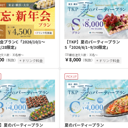
会プランC
「2026/10/1～
【TKP】夏のパーティープラン
/2/28限定」
S
「2026/6/1~9/30限定」
注文
人
数：
30名様～
最低注文
人
数：
30名〜
00
￥8,000
（税抜）
（税抜）
+ ドリンク料金
+ ドリンク料金
PICK UP
P】夏のパーティープラン
夏のパーティープラン