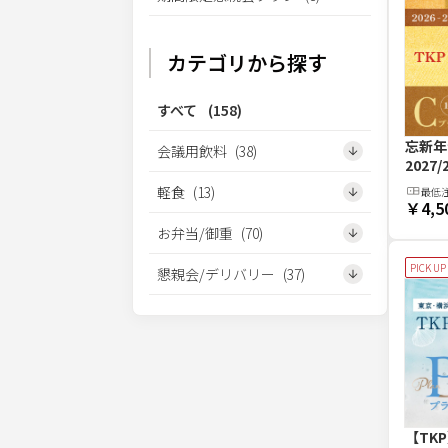
カテゴリから探す
すべて
(
158
)
忘新年
会議用飲料
(
38
)
2027
軽食
(
13
)
最低
￥4,5
お弁当/御重
(
70
)
PICK UP
懇親会/デリバリー
(
37
)
【TK