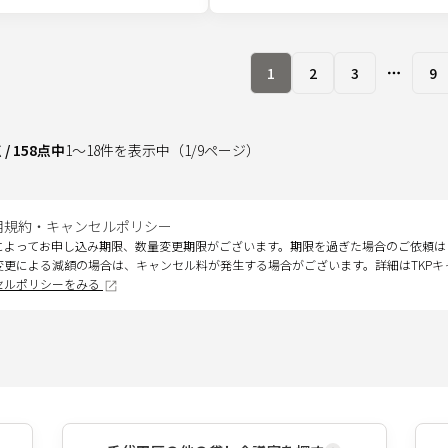
1
2
3
9
More pa
点
/
158
点中
1
～
18
件を表示中
（
1
/
9
ページ）
用規約・キャンセルポリシー
によってお申し込み期限、数量変更期限がございます。期限を過ぎた場合のご依頼は
変更による減額の場合は、キャンセル料が発生する場合がございます。詳細はTKP
セルポリシーをみる