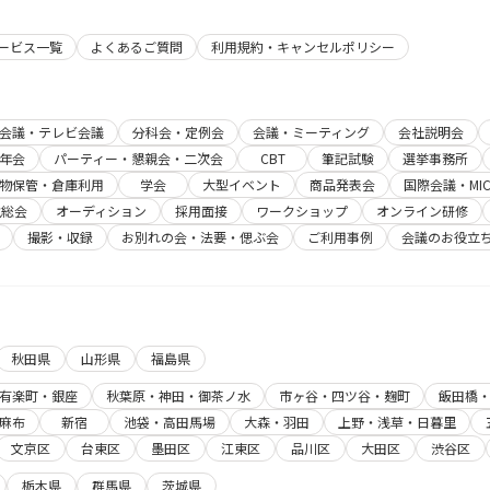
サービス一覧
よくあるご質問
利用規約・キャンセルポリシー
b会議・テレビ会議
分科会・定例会
会議・ミーティング
会社説明会
年会
パーティー・懇親会・二次会
CBT
筆記試験
選挙事務所
物保管・倉庫利用
学会
大型イベント
商品発表会
国際会議・MIC
主総会
オーディション
採用面接
ワークショップ
オンライン研修
撮影・収録
お別れの会・法要・偲ぶ会
ご利用事例
会議のお役立
秋田県
山形県
福島県
有楽町・銀座
秋葉原・神田・御茶ノ水
市ヶ谷・四ツ谷・麹町
飯田橋
麻布
新宿
池袋・高田馬場
大森・羽田
上野・浅草・日暮里
文京区
台東区
墨田区
江東区
品川区
大田区
渋谷区
栃木県
群馬県
茨城県