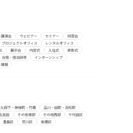
講演会
ウェビナー
セミナー
同窓会
プロジェクトオフィス
レンタルオフィス
E
展示会
内定式
入社式
表彰式
合宿・宿泊研修
インターンシップ
ち情報
・九段下・神保町・竹橋
品川・田町・浜松町
五反田
その他東部
その他西部
千代田区
豊島区
荒川区
板橋区