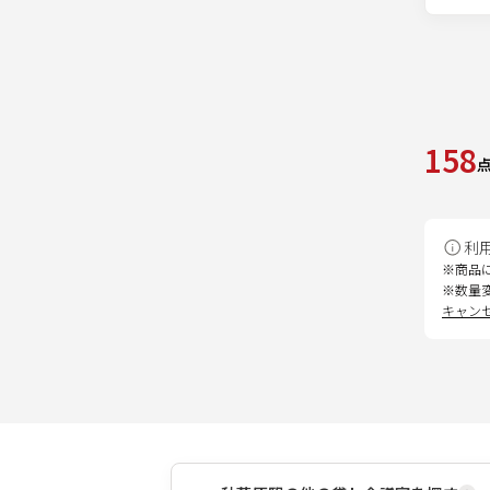
158
利
※商品
※数量
キャン