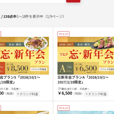
点
/
158
点中
1
～
18
件を表示中
（
1
/
9
ページ）
PICK UP
会プランS
「2026/10/1～
忘新年会プランA
「2026/10/1～
/2/28限定」
2027/2/28限定」
注文
人
数：
30名様～
最低注文
人
数：
30名様～
00
￥6,500
（税抜）
（税抜）
+ ドリンク料金
+ ドリンク料金
PICK UP