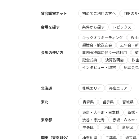
貸会議室ネット
初めてご利用の方へ
TKPの
会場を探す
条件から探す
トピックス
キックオフミーティング
We
親睦会・歓送迎会
忘年会・新
会場の使い方
事務所移転に伴う一時利用
荷
記念式典
決算説明会
株
インタビュー・取材
記者会見
北海道
札幌エリア
帯広エリア
東北
青森県
岩手県
宮城県
東京・大手町・日本橋
新橋・
東京都
渋谷・恵比寿
赤坂・六本木・
中央区
港区
新宿区
関東（東京以外）
神奈川県
千葉県
埼玉県