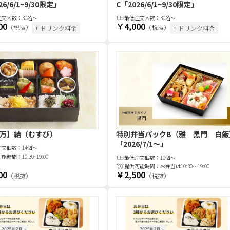
26/6/1~9/30限定」
C
「2026/6/1~9/30限定」
注文
人
数：
30名〜
最低注文
人
数：
30名〜
00
￥4,000
（税抜）
（税抜）
+ ドリンク料金
+ ドリンク料金
万】結（むすび）
特別弁当パックB（雅 黒門 白飯
「2026/7/1〜」
注文
個
数：
14個～
可能時間：
10:30~19:00
最低注文
個
数：
10個～
提供可能時間：
お弁当は10:30～19:00
00
￥2,500
（税抜）
（税抜）