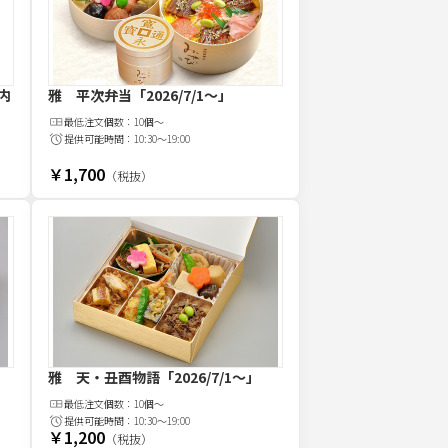
内
雅 平次弁当
「2026/7/1～」
最低注文
個
数：
10個～
提供可能時間：
10:30～19:00
￥1,700
（税抜）
雅 天・丑酉物語
「2026/7/1～」
最低注文
個
数：
10個～
提供可能時間：
10:30～19:00
￥1,200
（税抜）