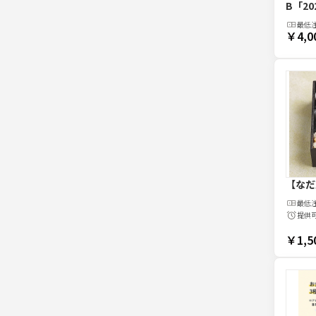
B
「20
最低
￥4,0
【なだ
最低
提供
￥1,5