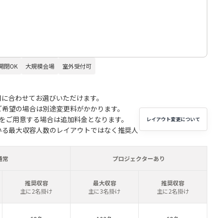
開閉OK
大規模会場
室外受付可
用に合わせてお選びいただけます。
ご希望の場合は別途変更料がかかります。
子をご用意する場合は追加料金となります。
レイアウト変更について
いる最大収容人数のレイアウトではなく推奨人
通常
プロジェクターあり
推奨収容
最大収容
推奨収容
主に2名掛け
主に3名掛け
主に2名掛け