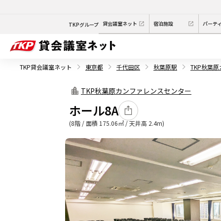
貸会議室ネット
宿泊施設
パーテ
TKPグループ
TKP貸会議室ネット
東京都
千代田区
秋葉原駅
TKP秋葉
TKP秋葉原カンファレンスセンター
ホール8A
(8階 / 面積 175.06㎡ / 天井高 2.4m)