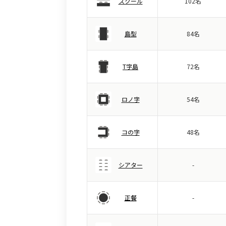
スクール
102名
島型
84名
T字島
72名
ロノ字
54名
コの字
48名
シアター
-
正餐
-