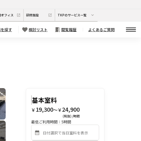
期オフィス
研修施設
TKPのサービス一覧
場を探す
検討リスト
閲覧履歴
よくあるご質問
基本室料
19,300
24,900
￥
〜￥
(税抜) /時間
最低ご利用時間：
5
時間