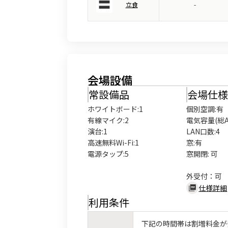
立食
-
会場設備
常設備品
会場仕
ホワイトボード
:
1
個別空調:有

有線マイク
:
2
電気容量(総A数
演台
:
1
LAN口数:4

高速無料Wi-Fi
:
1
窓:有

電源タップ
:
5
窓開閉: 可

外受付：可
仕様詳細
利用条件
下記の時間帯は割増料金が