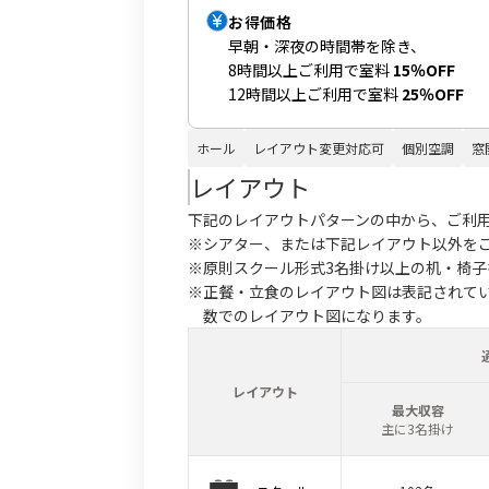
お得価格
早朝・深夜の時間帯を除き、
8時間以上ご利用で室料
15％OFF
12時間以上ご利用で室料
25％OFF
ホール
レイアウト変更対応可
個別空調
窓
レイアウト
下記のレイアウトパターンの中から、ご利
※シアター、または下記レイアウト以外を
※原則スクール形式3名掛け以上の机・椅
※正餐・立食のレイアウト図は表記されて
数でのレイアウト図になります。
レイアウト
最大収容
主に3名掛け