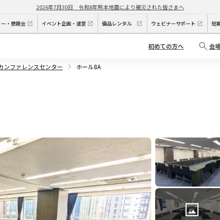
2026年7月30日
令和8年熊本地震により被災された皆さまへ
ィー・懇親会
イベント企画・運営
備品レンタル
ウェビナーサポート
短
初めての方へ
会
原カンファレンスセンター
ホール8A