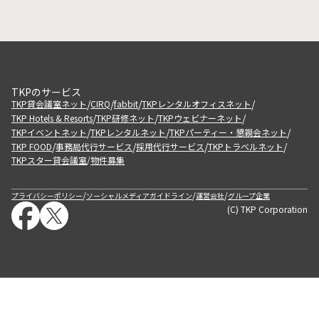
TKPのサービス
/
/
/
/
TKP貸会議室ネット
CIRQ
fabbit
TKPレンタルオフィスネット
/
/
/
TKP Hotels & Resorts
TKP研修ネット
TKPウェビナーネット
/
/
/
TKPイベントネット
TKPレンタルネット
TKPパーティー・懇親会ネット
/
/
/
/
TKP FOOD
事務局代行サービス
採用代行サービス
TKPトラベルネット
TKPスター貸会議室
物件募集
/
/
/
/
プライバシーポリシー
ソーシャルメディアガイドライン
運営会社
グループ企業
(C) TKP Corporation