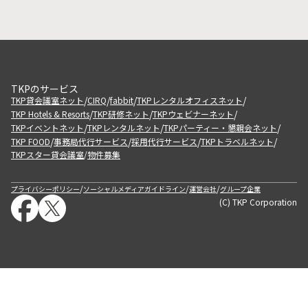
TKPのサービス
/
/
/
/
TKP貸会議室ネット
CIRQ
fabbit
TKPレンタルオフィスネット
/
/
/
TKP Hotels & Resorts
TKP研修ネット
TKPウェビナーネット
/
/
/
TKPイベントネット
TKPレンタルネット
TKPパーティー・懇親会ネット
/
/
/
/
TKP FOOD
事務局代行サービス
採用代行サービス
TKPトラベルネット
TKPスター貸会議室
物件募集
/
/
/
/
プライバシーポリシー
ソーシャルメディアガイドライン
運営会社
グループ企業
(C) TKP Corporation