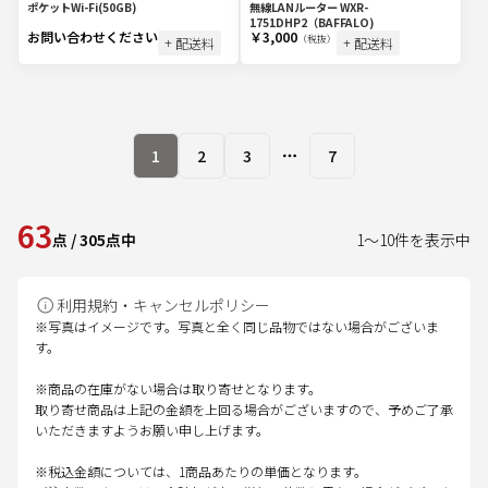
ポケットWi-Fi(50GB)
無線LANルーター WXR-
1751DHP2（BAFFALO)
お問い合わせください
￥3,000
（税抜）
+ 配送料
+ 配送料
1
2
3
7
More pages
63
点
/
305
点中
1
～
10
件を表示中
利用規約・キャンセルポリシー
※写真はイメージです。写真と全く同じ品物ではない場合がございま
す。
※商品の在庫がない場合は取り寄せとなります。
取り寄せ商品は上記の金額を上回る場合がございますので、予めご了承
いただきますようお願い申し上げます。
※税込金額については、1商品あたりの単価となります。