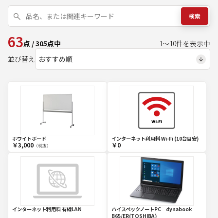
検索
63
点
/
305
点中
1
～
10
件を表示中
並び替え
ホワイトボード
インターネット利用料 Wi-Fi (10台目安)
￥3,000
￥0
（税抜）
インターネット利用料 有線LAN
ハイスペックノートPC dynabook
B65/ER(TOSHIBA)