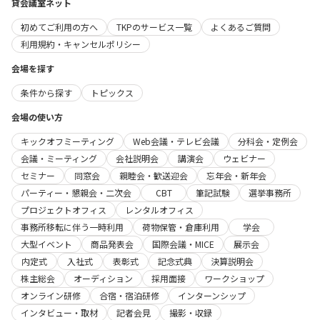
貸会議室ネット
初めてご利用の方へ
TKPのサービス一覧
よくあるご質問
利用規約・キャンセルポリシー
会場を探す
条件から探す
トピックス
会場の使い方
キックオフミーティング
Web会議・テレビ会議
分科会・定例会
会議・ミーティング
会社説明会
講演会
ウェビナー
セミナー
同窓会
親睦会・歓送迎会
忘年会・新年会
パーティー・懇親会・二次会
CBT
筆記試験
選挙事務所
プロジェクトオフィス
レンタルオフィス
事務所移転に伴う一時利用
荷物保管・倉庫利用
学会
大型イベント
商品発表会
国際会議・MICE
展示会
内定式
入社式
表彰式
記念式典
決算説明会
株主総会
オーディション
採用面接
ワークショップ
オンライン研修
合宿・宿泊研修
インターンシップ
インタビュー・取材
記者会見
撮影・収録