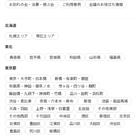
お別れの会・法要・偲ぶ会
ご利用事例
会議のお役立ち情報
北海道
札幌エリア
帯広エリア
東北
青森県
岩手県
宮城県
秋田県
山形県
福島県
東京都
東京・大手町・日本橋
新橋・有楽町・銀座
秋葉原・神田・御茶ノ水
市ヶ谷・四ツ谷・麹町
飯田橋・九段下・神保町・竹橋
品川・田町・浜松町
渋谷・恵比寿
赤坂・六本木・麻布
新宿
池袋・高田馬場
大森・羽田
上野・浅草・日暮里
五反田
その他東部
その他西部
千代田区
中央区
港区
新宿区
文京区
台東区
墨田区
江東区
品川区
大田区
渋谷区
豊島区
荒川区
板橋区