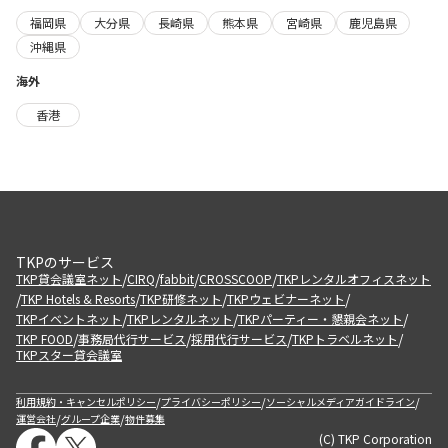
福岡県
大分県
長崎県
熊本県
宮崎県
鹿児島県
沖縄県
海外
香港
TKPのサービス
/
/
/
/
TKP貸会議室ネット
CIRQ
fabbit
CROSSCOOP
TKPレンタルオフィスネット
/
/
/
/
TKP Hotels & Resorts
TKP研修ネット
TKPウェビナーネット
/
/
/
TKPイベントネット
TKPレンタルネット
TKPパーティー・懇親会ネット
/
/
/
/
TKP FOOD
事務局代行サービス
採用代行サービス
TKPトラベルネット
TKPスター貸会議室
/
/
/
利用規約・キャンセルポリシー
プライバシーポリシー
ソーシャルメディアガイドライン
/
/
運営会社
グループ企業
物件募集
(C) TKP Corporation