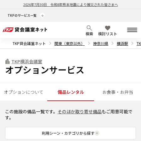
2026年7月30日
令和8年熊本地震により被災された皆さまへ
TKPのサービス一覧
検索
検討リスト
TKP貸会議室ネット
関東（東京以外）
神奈川県
横浜駅
T
TKP横浜会議室
オプションサービス
オプションについて
備品レンタル
お食事・お弁当
この施設の備品一覧です。
そのほか取り寄せ備品
もご用意可能で
す。
利用シーン・カテゴリから探す