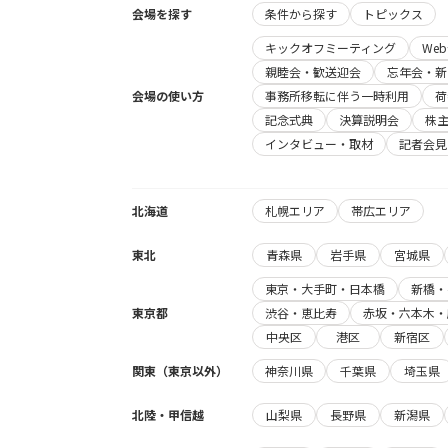
会場を探す
条件から探す
トピックス
キックオフミーティング
We
親睦会・歓送迎会
忘年会・新
会場の使い方
事務所移転に伴う一時利用
荷
記念式典
決算説明会
株
インタビュー・取材
記者会見
北海道
札幌エリア
帯広エリア
東北
青森県
岩手県
宮城県
東京・大手町・日本橋
新橋・
東京都
渋谷・恵比寿
赤坂・六本木・
中央区
港区
新宿区
関東（東京以外）
神奈川県
千葉県
埼玉県
北陸・甲信越
山梨県
長野県
新潟県