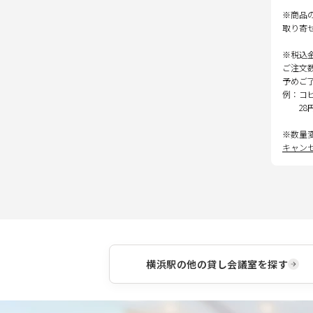
※商品
取り寄
※税込
ご注文
予めご
例：コ
28
※数量
キャン
横浜駅
の他の貸し会議室を探す