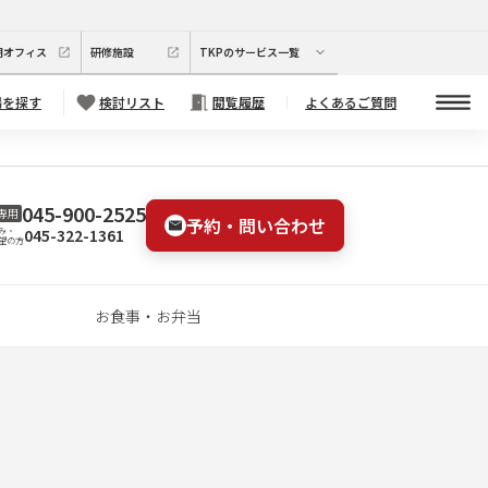
期オフィス
研修施設
TKPのサービス一覧
場を探す
検討リスト
閲覧履歴
よくあるご質問
045-900-2525
専用
予約・問い合わせ
045-322-1361
み・
望の方
お食事・お弁当