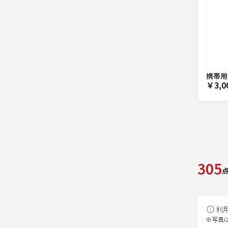
携帯用無
￥3,0
305
利
※写真