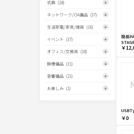
式典
(
28
)
ネットワーク/OA備品
(
37
)
生活家電/家具/雑貨
(
16
)
簡易P
イベント
(
37
)
STAGE
￥12,
オフィス/文房具
(
38
)
映像備品
(
31
)
音響備品
(
21
)
お楽しみ
(
1
)
USBT
￥0