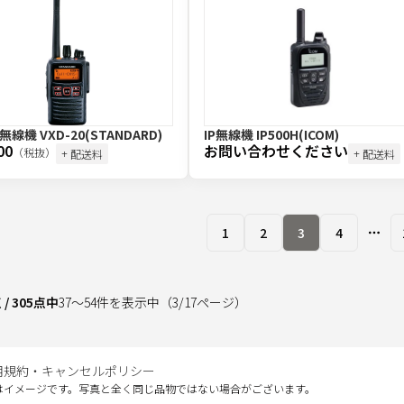
線機 VXD-20(STANDARD)
IP無線機 IP500H(ICOM)
00
お問い合わせください
（税抜）
+ 配送料
+ 配送料
1
2
3
4
More
点
/
305
点中
37
～
54
件を表示中
（
3
/
17
ページ）
用規約・キャンセルポリシー
はイメージです。写真と全く同じ品物ではない場合がございます。