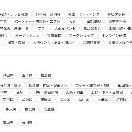
b会議・テレビ会議
分科会・定例会
会議・ミーティング
会社説明会
年会
パーティー・懇親会・二次会
CBT
筆記試験
選挙事務所
物保管・倉庫利用
学会
大型イベント
商品発表会
国際会議・MIC
主総会
オーディション
採用面接
ワークショップ
オンライン研修
撮影・収録
お別れの会・法要・偲ぶ会
ご利用事例
会議のお役立
秋田県
山形県
福島県
有楽町・銀座
秋葉原・神田・御茶ノ水
市ヶ谷・四ツ谷・麹町
飯田橋
麻布
新宿
池袋・高田馬場
大森・羽田
上野・浅草・日暮里
文京区
台東区
墨田区
江東区
品川区
大田区
渋谷区
栃木県
群馬県
茨城県
富山県
石川県