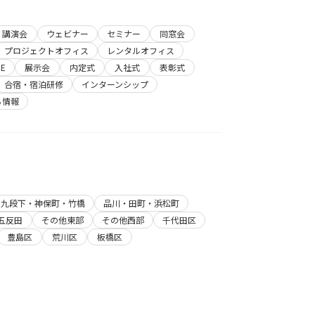
講演会
ウェビナー
セミナー
同窓会
プロジェクトオフィス
レンタルオフィス
E
展示会
内定式
入社式
表彰式
合宿・宿泊研修
インターンシップ
ち情報
・九段下・神保町・竹橋
品川・田町・浜松町
五反田
その他東部
その他西部
千代田区
豊島区
荒川区
板橋区