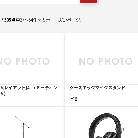
点
/
305
点中
37
～
54
件を表示中
（
3
/
17
ページ）
ムレイアウト料 (ミーティン
グースネックマイクスタンド
ム)
￥0