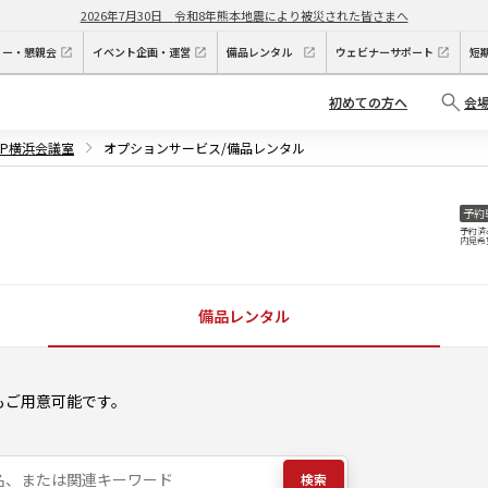
2026年7月30日
令和8年熊本地震により被災された皆さまへ
ィー・懇親会
イベント企画・運営
備品レンタル
ウェビナーサポート
短
初めての方へ
会
KP横浜会議室
オプションサービス/備品レンタル
予約
予約済
内見希
備品レンタル
もご用意可能です。
検索