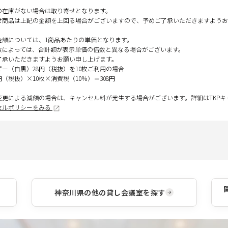
の在庫がない場合は取り寄せとなります。
せ商品は上記の金額を上回る場合がございますので、予めご了承いただきますようお
金額については、1商品あたりの単価となります。
数によっては、合計額が表示単価の倍数と異なる場合がございます。
了承いただきますようお願い申し上げます。
ピー（白黒）28円（税抜）を10枚ご利用の場合
円（税抜）×10枚×消費税（10％）＝308円
変更による減額の場合は、キャンセル料が発生する場合がございます。詳細はTKP
セルポリシーをみる
神奈川県
の他の貸し会議室を探す