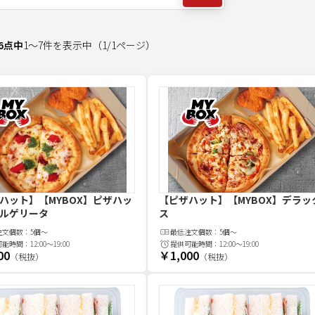
6
点中
1
～
7
件を表示中
（
1
/
1
ページ）
ハット】【MYBOX】ピザハッ
【ピザハット】【MYBOX】デラッ
ルゲリータ
ス
注文
個
数：
5個～
最低注文
個
数：
5個～
可能時間：
12:00～19:00
提供可能時間：
12:00～19:00
00
￥1,000
（税抜）
（税抜）