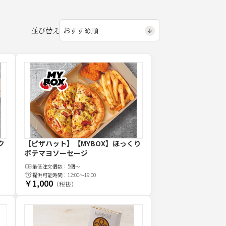
並び替え
ク
【ピザハット】【MYBOX】ほっくり
ポテマヨソーセージ
最低注文
個
数：
5個～
提供可能時間：
12:00～19:00
￥1,000
（税抜）