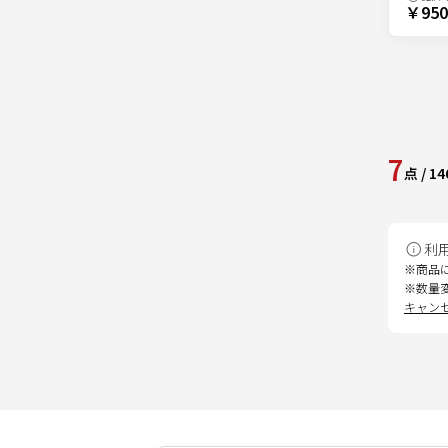
￥950
7
点
/
14
利
※商品
※数量
キャン