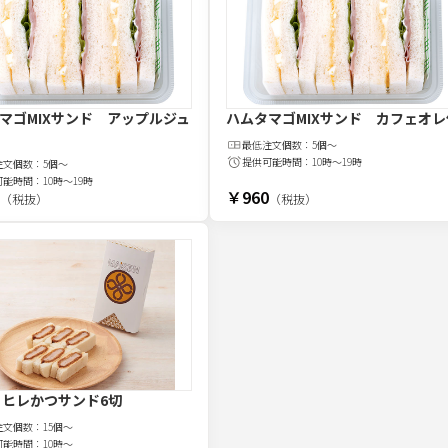
マゴMIXサンド アップルジュ
ハムタマゴMIXサンド カフェオレ
最低注文
個
数：
5個～
提供可能時間：
10時～19時
注文
個
数：
5個～
可能時間：
10時～19時
￥960
（税抜）
（税抜）
 ヒレかつサンド6切
注文
個
数：
15個～
可能時間：
10時～