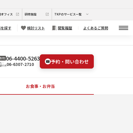
期オフィス
研修施設
TKPのサービス一覧
場を探す
検討リスト
閲覧履歴
よくあるご質問
06-4400-5263
専用
予約・問い合わせ
06-6307-2710
み・
望の方
お食事・お弁当