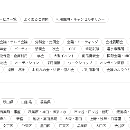
サービス一覧
よくあるご質問
利用規約・キャンセルポリシー
b会議・テレビ会議
分科会・定例会
会議・ミーティング
会社説明会
年会
パーティー・懇親会・二次会
CBT
筆記試験
選挙事務所
物保管・倉庫利用
学会
大型イベント
商品発表会
国際会議・MIC
主総会
オーディション
採用面接
ワークショップ
オンライン研修
撮影・収録
お別れの会・法要・偲ぶ会
ご利用事例
会議のお役立
秋田県
山形県
福島県
有楽町・銀座
秋葉原・神田・御茶ノ水
市ヶ谷・四ツ谷・麹町
飯田橋
麻布
新宿
池袋・高田馬場
大森・羽田
上野・浅草・日暮里
文京区
台東区
墨田区
江東区
品川区
大田区
渋谷区