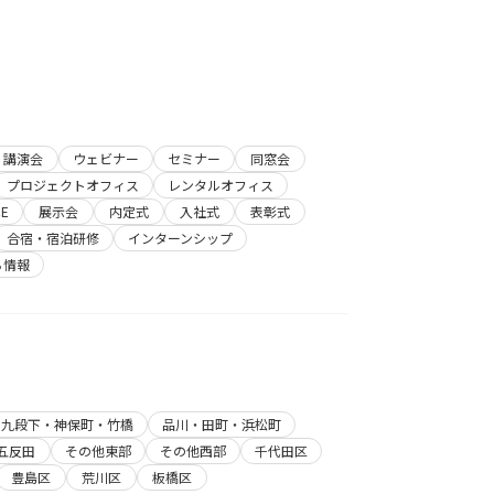
講演会
ウェビナー
セミナー
同窓会
プロジェクトオフィス
レンタルオフィス
E
展示会
内定式
入社式
表彰式
合宿・宿泊研修
インターンシップ
ち情報
・九段下・神保町・竹橋
品川・田町・浜松町
五反田
その他東部
その他西部
千代田区
豊島区
荒川区
板橋区