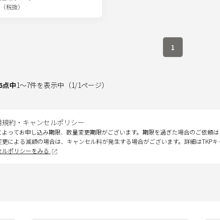
（税抜）
1
6
点中
1
～
7
件を表示中
（
1
/
1
ページ）
用規約・キャンセルポリシー
によってお申し込み期限、数量変更期限がございます。期限を過ぎた場合のご依頼は
変更による減額の場合は、キャンセル料が発生する場合がございます。詳細はTKP
セルポリシーをみる