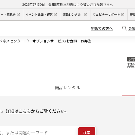
2026年7月30日
令和8年熊本地震により被災された皆さまへ
ィー・懇親会
イベント企画・運営
備品レンタル
ウェビナーサポート
短
初めての方へ
会
ビジネスセンター
オプションサービス/お食事・お弁当
予約
予約済
内見希
備品レンタル
す。
詳細はこちら
からご覧ください。
検索