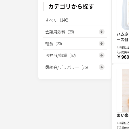
カテゴリから探す
すべて
(
146
)
会議用飲料
(
29
)
ハムタ
ース付
軽食
(
20
)
最低
提供
お弁当/御重
(
62
)
￥960
懇親会/デリバリー
(
35
)
まい泉
最低
提供