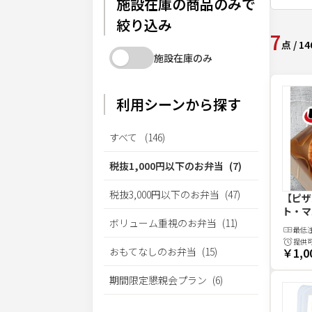
施設在庫の商品のみで
絞り込み
7
点
/
14
施設在庫のみ
利用シーンから探す
すべて
(
146
)
税抜1,000円以下のお弁当
(
7
)
税抜3,000円以下のお弁当
(
47
)
【ピザ
ト・マ
ボリューム重視のお弁当
(
11
)
最低
提供
おもてなしのお弁当
(
15
)
￥1,0
期間限定懇親会プラン
(
6
)