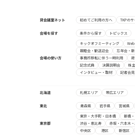
貸会議室ネット
初めてご利用の方へ
TKPの
会場を探す
条件から探す
トピックス
キックオフミーティング
We
親睦会・歓送迎会
忘年会・新
会場の使い方
事務所移転に伴う一時利用
荷
記念式典
決算説明会
株
インタビュー・取材
記者会見
北海道
札幌エリア
帯広エリア
東北
青森県
岩手県
宮城県
東京・大手町・日本橋
新橋・
東京都
渋谷・恵比寿
赤坂・六本木・
中央区
港区
新宿区