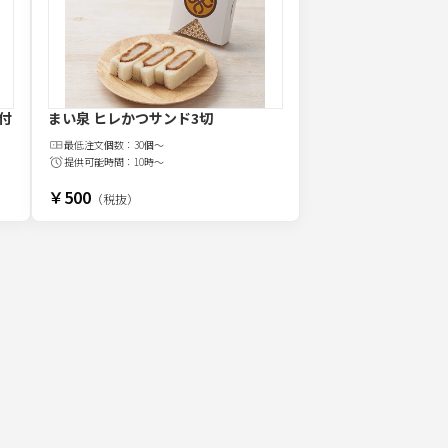
付
まい泉 ヒレかつサンド3切
最低注文
個
数：
30個～
提供可能時間：
10時～
￥500
（税抜）