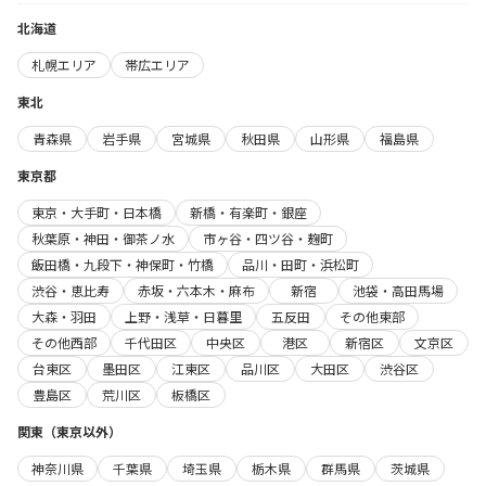
北海道
札幌エリア
帯広エリア
東北
青森県
岩手県
宮城県
秋田県
山形県
福島県
東京都
東京・大手町・日本橋
新橋・有楽町・銀座
秋葉原・神田・御茶ノ水
市ヶ谷・四ツ谷・麹町
飯田橋・九段下・神保町・竹橋
品川・田町・浜松町
渋谷・恵比寿
赤坂・六本木・麻布
新宿
池袋・高田馬場
大森・羽田
上野・浅草・日暮里
五反田
その他東部
その他西部
千代田区
中央区
港区
新宿区
文京区
台東区
墨田区
江東区
品川区
大田区
渋谷区
豊島区
荒川区
板橋区
関東（東京以外）
神奈川県
千葉県
埼玉県
栃木県
群馬県
茨城県