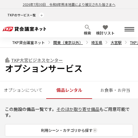
2026年7月30日
令和8年熊本地震により被災された皆さまへ
TKPのサービス一覧
検索
検討リスト
TKP貸会議室ネット
関東（東京以外）
埼玉県
大宮駅
TK
TKP大宮ビジネスセンター
オプションサービス
オプションについて
備品レンタル
お食事・お弁当
この施設の備品一覧です。
そのほか取り寄せ備品
もご用意可能で
す。
利用シーン・カテゴリから探す