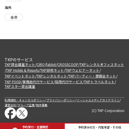
海外
香港
TKPのサービス
/
/
/
/
TKP貸会議室ネット
CIRQ
fabbit
CROSSCOOP
TKPレンタルオフィスネット
/
/
/
/
TKP Hotels & Resorts
TKP研修ネット
TKPウェビナーネット
/
/
/
TKPイベントネット
TKPレンタルネット
TKPパーティー・懇親会ネット
/
/
/
/
TKP FOOD
事務局代行サービス
採用代行サービス
TKPトラベルネット
TKPスター貸会議室
/
/
/
利用規約・キャンセルポリシー
プライバシーポリシー
ソーシャルメディアガイドライン
/
/
運営会社
グループ企業
物件募集
(C) TKP Corporation
予約受付・空室確認
予約済みの方・内覧希望・その他