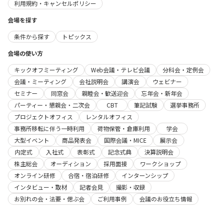
利用規約・キャンセルポリシー
会場を探す
条件から探す
トピックス
会場の使い方
キックオフミーティング
Web会議・テレビ会議
分科会・定例会
会議・ミーティング
会社説明会
講演会
ウェビナー
セミナー
同窓会
親睦会・歓送迎会
忘年会・新年会
パーティー・懇親会・二次会
CBT
筆記試験
選挙事務所
プロジェクトオフィス
レンタルオフィス
事務所移転に伴う一時利用
荷物保管・倉庫利用
学会
大型イベント
商品発表会
国際会議・MICE
展示会
内定式
入社式
表彰式
記念式典
決算説明会
株主総会
オーディション
採用面接
ワークショップ
オンライン研修
合宿・宿泊研修
インターンシップ
インタビュー・取材
記者会見
撮影・収録
お別れの会・法要・偲ぶ会
ご利用事例
会議のお役立ち情報