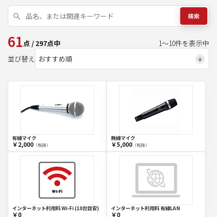
検索
61
点
/
297
点中
1
～
10
件を表示中
並び替え
有線マイク
無線マイク
￥2,000
￥5,000
（税抜）
（税抜）
インターネット利用料 Wi-Fi (10台目安)
インターネット利用料 有線LAN
￥0
￥0