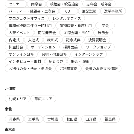
セミナー
同窓会
親睦会・歓送迎会
忘年会・新年会
パーティー・懇親会・二次会
CBT
筆記試験
選挙事務所
プロジェクトオフィス
レンタルオフィス
事務所移転に伴う一時利用
荷物保管・倉庫利用
学会
大型イベント
商品発表会
国際会議・MICE
展示会
内定式
入社式
表彰式
記念式典
決算説明会
株主総会
オーディション
採用面接
ワークショップ
オンライン研修
合宿・宿泊研修
インターンシップ
インタビュー・取材
記者会見
撮影・収録
お別れの会・法要・偲ぶ会
ご利用事例
会議のお役立ち情報
北海道
札幌エリア
帯広エリア
東北
青森県
岩手県
宮城県
秋田県
山形県
福島県
東京都