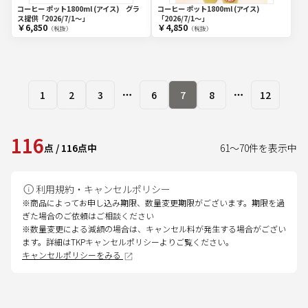
コーヒー ポット1800ml (アイス) グラ
コーヒー ポット1800ml (アイス)
ス提供
「2026/7/1〜」
「2026/7/1〜」
￥6,850
￥4,850
（税抜）
（税抜）
1
2
3
6
7
8
12
More pages
More pages
116
点
/
116
点中
61
～
70
件を表示中
利用規約・キャンセルポリシー
※商品によってお申し込み期限、数量変更期限がございます。期限を過
ぎた場合のご依頼はご相談ください
※数量変更による減額の場合は、キャンセル料が発生する場合がござい
ます。詳細はTKPキャンセルポリシーよりご覧ください。
キャンセルポリシーをみる