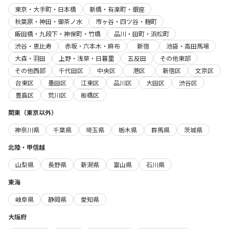
東京・大手町・日本橋
新橋・有楽町・銀座
秋葉原・神田・御茶ノ水
市ヶ谷・四ツ谷・麹町
飯田橋・九段下・神保町・竹橋
品川・田町・浜松町
渋谷・恵比寿
赤坂・六本木・麻布
新宿
池袋・高田馬場
大森・羽田
上野・浅草・日暮里
五反田
その他東部
その他西部
千代田区
中央区
港区
新宿区
文京区
台東区
墨田区
江東区
品川区
大田区
渋谷区
豊島区
荒川区
板橋区
関東（東京以外）
神奈川県
千葉県
埼玉県
栃木県
群馬県
茨城県
北陸・甲信越
山梨県
長野県
新潟県
富山県
石川県
東海
岐阜県
静岡県
愛知県
大阪府