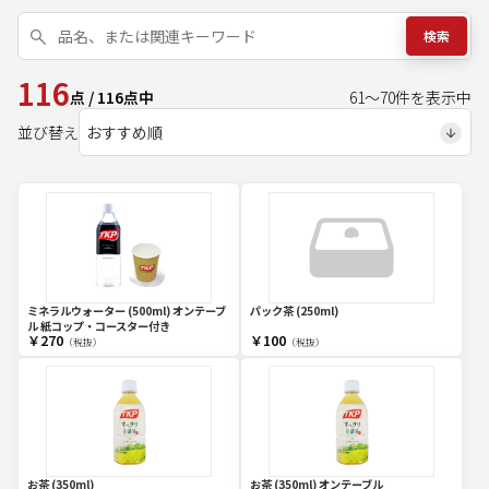
検索
116
点
/
116
点中
61
～
70
件を表示中
並び替え
ミネラルウォーター (500ml) オンテーブ
パック茶 (250ml)
ル 紙コップ・コースター付き
￥270
￥100
（税抜）
（税抜）
お茶 (350ml)
お茶 (350ml) オンテーブル